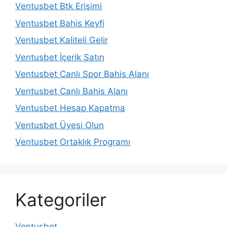
Ventusbet Btk Erişimi
Ventusbet Bahis Keyfi
Ventusbet Kaliteli Gelir
Ventusbet İçerik Satın
Ventusbet Canlı Spor Bahis Alanı
Ventusbet Canlı Bahis Alanı
Ventusbet Hesap Kapatma
Ventusbet Üyesi Olun
Ventusbet Ortaklık Programı
Kategoriler
Ventusbet