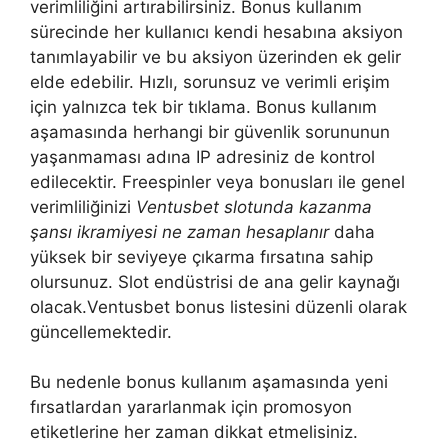
verimliliğini artırabilirsiniz. Bonus kullanım
sürecinde her kullanıcı kendi hesabına aksiyon
tanımlayabilir ve bu aksiyon üzerinden ek gelir
elde edebilir. Hızlı, sorunsuz ve verimli erişim
için yalnızca tek bir tıklama. Bonus kullanım
aşamasında herhangi bir güvenlik sorununun
yaşanmaması adına IP adresiniz de kontrol
edilecektir. Freespinler veya bonusları ile genel
verimliliğinizi
Ventusbet slotunda kazanma
şansı ikramiyesi ne zaman hesaplanır
daha
yüksek bir seviyeye çıkarma fırsatına sahip
olursunuz. Slot endüstrisi de ana gelir kaynağı
olacak.Ventusbet bonus listesini düzenli olarak
güncellemektedir.
Bu nedenle bonus kullanım aşamasında yeni
fırsatlardan yararlanmak için promosyon
etiketlerine her zaman dikkat etmelisiniz.