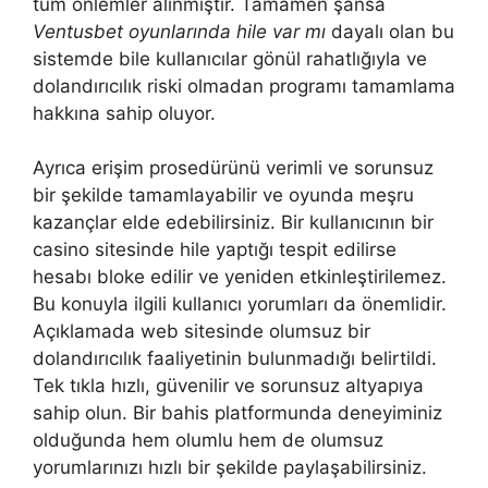
tüm önlemler alınmıştır. Tamamen şansa
Ventusbet oyunlarında hile var mı
dayalı olan bu
sistemde bile kullanıcılar gönül rahatlığıyla ve
dolandırıcılık riski olmadan programı tamamlama
hakkına sahip oluyor.
Ayrıca erişim prosedürünü verimli ve sorunsuz
bir şekilde tamamlayabilir ve oyunda meşru
kazançlar elde edebilirsiniz. Bir kullanıcının bir
casino sitesinde hile yaptığı tespit edilirse
hesabı bloke edilir ve yeniden etkinleştirilemez.
Bu konuyla ilgili kullanıcı yorumları da önemlidir.
Açıklamada web sitesinde olumsuz bir
dolandırıcılık faaliyetinin bulunmadığı belirtildi.
Tek tıkla hızlı, güvenilir ve sorunsuz altyapıya
sahip olun. Bir bahis platformunda deneyiminiz
olduğunda hem olumlu hem de olumsuz
yorumlarınızı hızlı bir şekilde paylaşabilirsiniz.