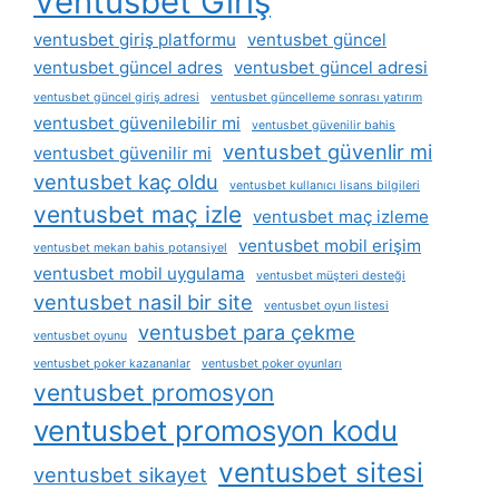
Ventusbet Giriş
ventusbet giriş platformu
ventusbet güncel
ventusbet güncel adres
ventusbet güncel adresi
ventusbet güncel giriş adresi
ventusbet güncelleme sonrası yatırım
ventusbet güvenilebilir mi
ventusbet güvenilir bahis
ventusbet güvenlir mi
ventusbet güvenilir mi
ventusbet kaç oldu
ventusbet kullanıcı lisans bilgileri
ventusbet maç izle
ventusbet maç izleme
ventusbet mobil erişim
ventusbet mekan bahis potansiyel
ventusbet mobil uygulama
ventusbet müşteri desteği
ventusbet nasil bir site
ventusbet oyun listesi
ventusbet para çekme
ventusbet oyunu
ventusbet poker kazananlar
ventusbet poker oyunları
ventusbet promosyon
ventusbet promosyon kodu
ventusbet sitesi
ventusbet sikayet