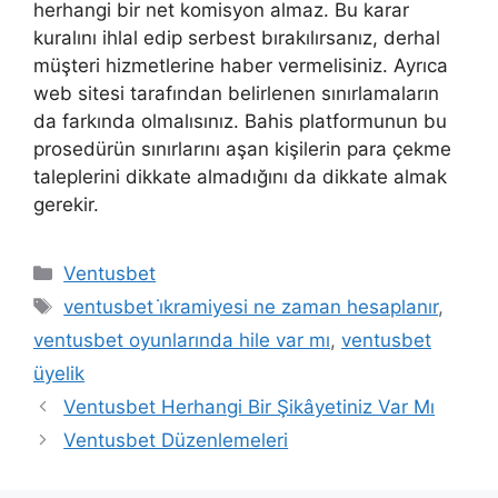
herhangi bir net komisyon almaz. Bu karar
kuralını ihlal edip serbest bırakılırsanız, derhal
müşteri hizmetlerine haber vermelisiniz. Ayrıca
web sitesi tarafından belirlenen sınırlamaların
da farkında olmalısınız. Bahis platformunun bu
prosedürün sınırlarını aşan kişilerin para çekme
taleplerini dikkate almadığını da dikkate almak
gerekir.
Kategoriler
Ventusbet
Etiketler
ventusbet i̇kramiyesi ne zaman hesaplanır
,
ventusbet oyunlarında hile var mı
,
ventusbet
üyelik
Ventusbet Herhangi Bir Şikâyetiniz Var Mı
Ventusbet Düzenlemeleri