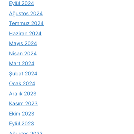
Eylül 2024
Ağustos 2024
Temmuz 2024
Haziran 2024
Mayıs 2024
Nisan 2024
Mart 2024
Şubat 2024
Ocak 2024
Aralık 2023
Kasım 2023
Ekim 2023
Eylül 2023
Ağustos 2023