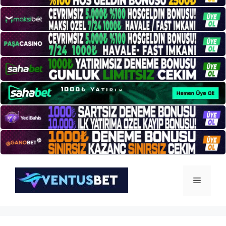
İçeriğe
atla
Menü