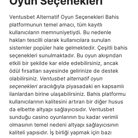
Oyun Seçenekleri
Ventusbet Alternatif Oyun Seçenekleri Bahis
platformunun temel amacı, tüm kayıtlı
kullanıcıların memnuniyetiydi. Bu nedenle
hakları tescilli olarak kullanıcılara sunulan
sistemler popüler hale gelmektedir. Çeşitli bahis
seçenekleri sunulmaktadır. Bu oyun akışından
etkili bir şekilde kar elde edebilirsiniz, ancak
ödül fırsatları sayesinde gelirinize de destek
olabilirsiniz.
Ventusbet alternatif oyun
seçenekleri
aracılığıyla piyasadaki en kapsamlı
ilanlardan birine ulaşabilirsiniz. Bahis platformu
kullanıcılarının kalitesini artıran bir diğer husus
da elbette altyapı sağlayıcısıdır. Ventusbet
sunduğu casino oyunlarının bu kadar verimli
olmasının temel nedeni altyapı sağlayıcısının
kaliteli yapısıdır. İş birliği yapmak için bazı