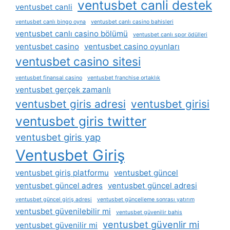
ventusbet canli destek
ventusbet canli
ventusbet canlı bingo oyna
ventusbet canlı casino bahisleri
ventusbet canlı casino bölümü
ventusbet canlı spor ödülleri
ventusbet casino
ventusbet casino oyunları
ventusbet casino sitesi
ventusbet finansal casino
ventusbet franchise ortaklık
ventusbet gerçek zamanlı
ventusbet giris adresi
ventusbet girisi
ventusbet giris twitter
ventusbet giris yap
Ventusbet Giriş
ventusbet giriş platformu
ventusbet güncel
ventusbet güncel adres
ventusbet güncel adresi
ventusbet güncel giriş adresi
ventusbet güncelleme sonrası yatırım
ventusbet güvenilebilir mi
ventusbet güvenilir bahis
ventusbet güvenlir mi
ventusbet güvenilir mi