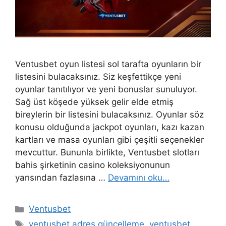
Ventusbet oyun listesi sol tarafta oyunların bir
listesini bulacaksınız. Siz keşfettikçe yeni
oyunlar tanıtılıyor ve yeni bonuslar sunuluyor.
Sağ üst köşede yüksek gelir elde etmiş
bireylerin bir listesini bulacaksınız. Oyunlar söz
konusu olduğunda jackpot oyunları, kazı kazan
kartları ve masa oyunları gibi çeşitli seçenekler
mevcuttur. Bununla birlikte, Ventusbet slotları
bahis şirketinin casino koleksiyonunun
yarısından fazlasına …
Devamını oku…
Kategoriler
Ventusbet
Etiketler
ventusbet adres güncelleme
,
ventusbet