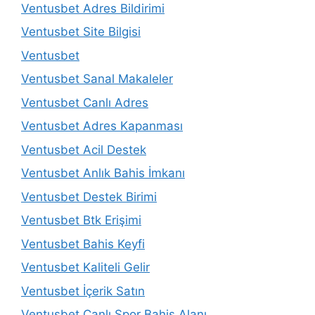
Ventusbet Adres Bildirimi
Ventusbet Site Bilgisi
Ventusbet
Ventusbet Sanal Makaleler
Ventusbet Canlı Adres
Ventusbet Adres Kapanması
Ventusbet Acil Destek
Ventusbet Anlık Bahis İmkanı
Ventusbet Destek Birimi
Ventusbet Btk Erişimi
Ventusbet Bahis Keyfi
Ventusbet Kaliteli Gelir
Ventusbet İçerik Satın
Ventusbet Canlı Spor Bahis Alanı