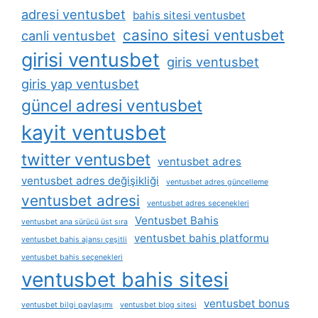
adresi ventusbet
bahis sitesi ventusbet
casino sitesi ventusbet
canli ventusbet
girisi ventusbet
giris ventusbet
giris yap ventusbet
güncel adresi ventusbet
kayit ventusbet
twitter ventusbet
ventusbet adres
ventusbet adres değişikliği
ventusbet adres güncelleme
ventusbet adresi
ventusbet adres seçenekleri
Ventusbet Bahis
ventusbet ana sürücü üst sıra
ventusbet bahis platformu
ventusbet bahis ajansı çeşitli
ventusbet bahis seçenekleri
ventusbet bahis sitesi
ventusbet bonus
ventusbet bilgi paylaşımı
ventusbet blog sitesi