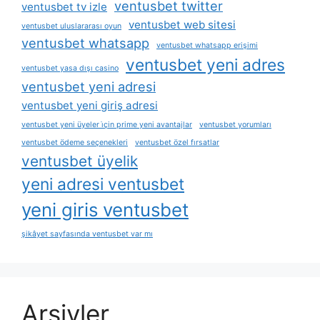
ventusbet twitter
ventusbet tv izle
ventusbet web sitesi
ventusbet uluslararası oyun
ventusbet whatsapp
ventusbet whatsapp erişimi
ventusbet yeni adres
ventusbet yasa dışı casino
ventusbet yeni adresi
ventusbet yeni giriş adresi
ventusbet yeni üyeler i̇çin prime yeni avantajlar
ventusbet yorumları
ventusbet ödeme seçenekleri
ventusbet özel fırsatlar
ventusbet üyelik
yeni adresi ventusbet
yeni giris ventusbet
şikâyet sayfasında ventusbet var mı
Arşivler