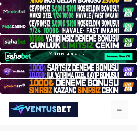
İçeriğe
atla
Menü