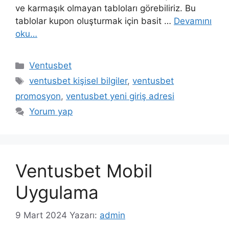
ve karmaşık olmayan tabloları görebiliriz. Bu
tablolar kupon oluşturmak için basit …
Devamını
oku…
Kategoriler
Ventusbet
Etiketler
ventusbet kişisel bilgiler
,
ventusbet
promosyon
,
ventusbet yeni giriş adresi
Yorum yap
Ventusbet Mobil
Uygulama
9 Mart 2024
Yazarı:
admin