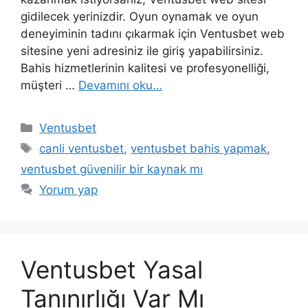
gidilecek yerinizdir. Oyun oynamak ve oyun
deneyiminin tadını çıkarmak için Ventusbet web
sitesine yeni adresiniz ile giriş yapabilirsiniz.
Bahis hizmetlerinin kalitesi ve profesyonelliği,
müşteri …
Devamını oku…
Kategoriler
Ventusbet
Etiketler
canli ventusbet
,
ventusbet bahis yapmak
,
ventusbet güvenilir bir kaynak mı
Yorum yap
Ventusbet Yasal
Tanınırlığı Var Mı