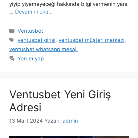
yiyip yiyemeyeceği hakkında bilgi vermenin yanı
…
Devamını oku…
Kategoriler
Ventusbet
Etiketler
ventusbet girisi
,
ventusbet müşteri merkezi
,
ventusbet whatsapp mesajı
Yorum yap
Ventusbet Yeni Giriş
Adresi
13 Mart 2024
Yazarı:
admin