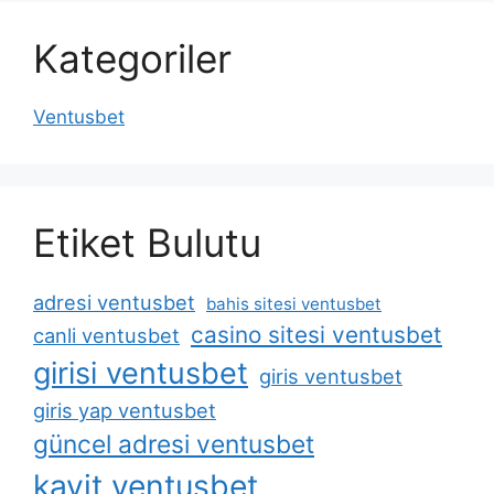
Kategoriler
Ventusbet
Etiket Bulutu
adresi ventusbet
bahis sitesi ventusbet
casino sitesi ventusbet
canli ventusbet
girisi ventusbet
giris ventusbet
giris yap ventusbet
güncel adresi ventusbet
kayit ventusbet