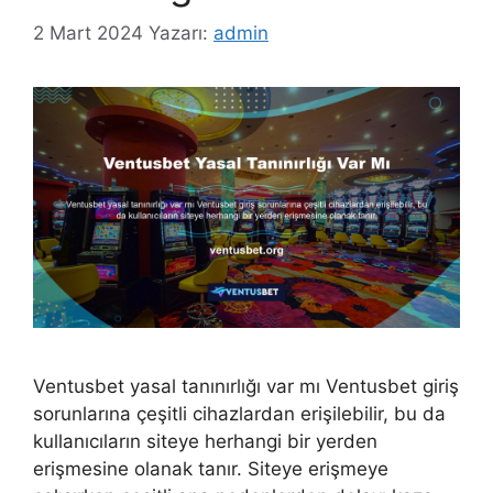
2 Mart 2024
Yazarı:
admin
Ventusbet yasal tanınırlığı var mı Ventusbet giriş
sorunlarına çeşitli cihazlardan erişilebilir, bu da
kullanıcıların siteye herhangi bir yerden
erişmesine olanak tanır. Siteye erişmeye