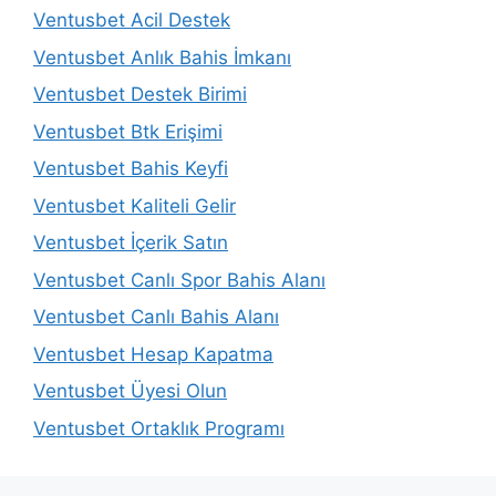
Ventusbet Acil Destek
Ventusbet Anlık Bahis İmkanı
Ventusbet Destek Birimi
Ventusbet Btk Erişimi
Ventusbet Bahis Keyfi
Ventusbet Kaliteli Gelir
Ventusbet İçerik Satın
Ventusbet Canlı Spor Bahis Alanı
Ventusbet Canlı Bahis Alanı
Ventusbet Hesap Kapatma
Ventusbet Üyesi Olun
Ventusbet Ortaklık Programı