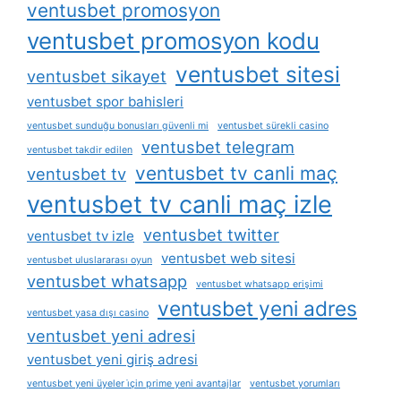
ventusbet promosyon
ventusbet promosyon kodu
ventusbet sitesi
ventusbet sikayet
ventusbet spor bahisleri
ventusbet sunduğu bonusları güvenli mi
ventusbet sürekli casino
ventusbet telegram
ventusbet takdir edilen
ventusbet tv canli maç
ventusbet tv
ventusbet tv canli maç izle
ventusbet twitter
ventusbet tv izle
ventusbet web sitesi
ventusbet uluslararası oyun
ventusbet whatsapp
ventusbet whatsapp erişimi
ventusbet yeni adres
ventusbet yasa dışı casino
ventusbet yeni adresi
ventusbet yeni giriş adresi
ventusbet yeni üyeler i̇çin prime yeni avantajlar
ventusbet yorumları