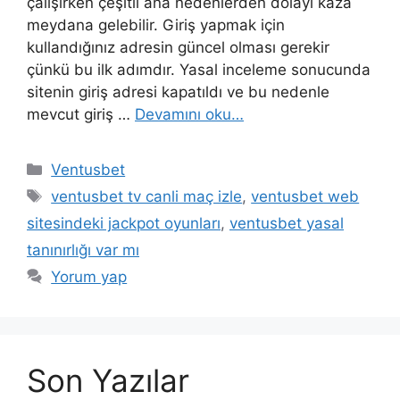
çalışırken çeşitli ana nedenlerden dolayı kaza
meydana gelebilir. Giriş yapmak için
kullandığınız adresin güncel olması gerekir
çünkü bu ilk adımdır. Yasal inceleme sonucunda
sitenin giriş adresi kapatıldı ve bu nedenle
mevcut giriş …
Devamını oku…
Kategoriler
Ventusbet
Etiketler
ventusbet tv canli maç izle
,
ventusbet web
sitesindeki jackpot oyunları
,
ventusbet yasal
tanınırlığı var mı
Yorum yap
Son Yazılar