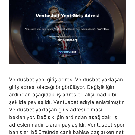
Ventusbet yeni giriş adresi Ventusbet yaklaşan
giriş adresi olacağı öngörülüyor. Değişikliğin
ardından aşağıdaki iş adresleri alışılmadık bir
şekilde paylaşıldı. Ventusbet adıyla anlatılmıştır.
Ventusbet yaklaşan giriş adresi olması
bekleniyor. Değişikliğin ardından aşağıdaki iş
adresleri nadir olarak paylaşıldı. Ventusbet spor
bahisleri bölümünde canlı bahise başlarken net