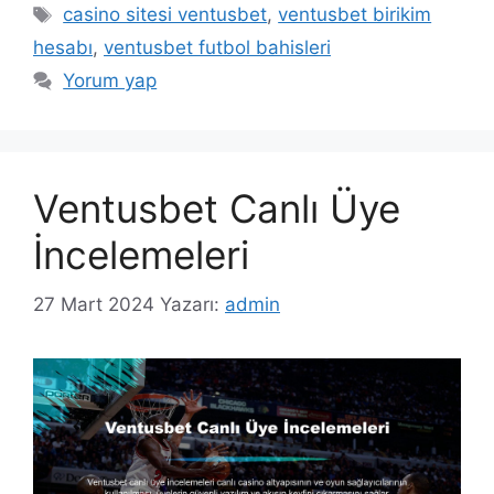
Etiketler
casino sitesi ventusbet
,
ventusbet birikim
hesabı
,
ventusbet futbol bahisleri
Yorum yap
Ventusbet Canlı Üye
İncelemeleri
27 Mart 2024
Yazarı:
admin