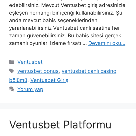
edebilirsiniz. Mevcut Ventusbet giriş adresinizle
eşleşen herhangi bir içeriği kullanabilirsiniz. Şu
anda mevcut bahis seçeneklerinden
yararlanabilirsiniz Ventusbet canlı saatine her
zaman güvenebilirsiniz. Bu bahis sitesi gerçek
zamanlı oyunları izleme fırsatı …
Devamını oku…
Kategoriler
Ventusbet
Etiketler
ventusbet bonus
,
ventusbet canlı casino
bölümü
,
Ventusbet Giriş
Yorum yap
Ventusbet Platformu