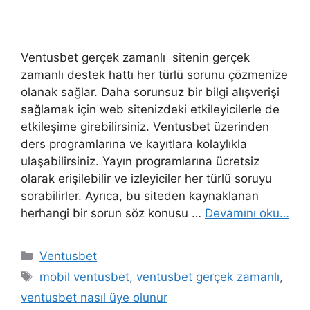
Ventusbet gerçek zamanlı sitenin gerçek
zamanlı destek hattı her türlü sorunu çözmenize
olanak sağlar. Daha sorunsuz bir bilgi alışverişi
sağlamak için web sitenizdeki etkileyicilerle de
etkileşime girebilirsiniz. Ventusbet üzerinden
ders programlarına ve kayıtlara kolaylıkla
ulaşabilirsiniz. Yayın programlarına ücretsiz
olarak erişilebilir ve izleyiciler her türlü soruyu
sorabilirler. Ayrıca, bu siteden kaynaklanan
herhangi bir sorun söz konusu …
Devamını oku…
Kategoriler
Ventusbet
Etiketler
mobil ventusbet
,
ventusbet gerçek zamanlı
,
ventusbet nasıl üye olunur