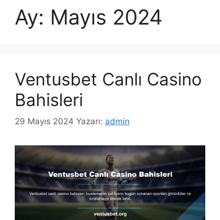
Ay:
Mayıs 2024
Ventusbet Canlı Casino
Bahisleri
29 Mayıs 2024
Yazarı:
admin