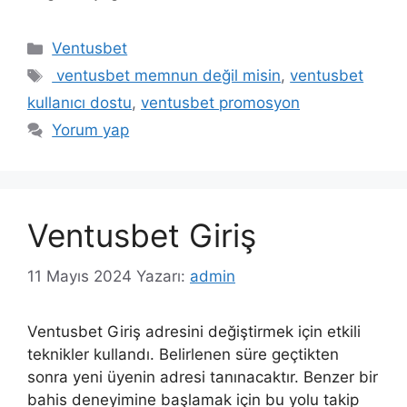
Kategoriler
Ventusbet
Etiketler
ventusbet memnun değil misin
,
ventusbet
kullanıcı dostu
,
ventusbet promosyon
Yorum yap
Ventusbet Giriş
11 Mayıs 2024
Yazarı:
admin
Ventusbet Giriş adresini değiştirmek için etkili
teknikler kullandı. Belirlenen süre geçtikten
sonra yeni üyenin adresi tanınacaktır. Benzer bir
bahis deneyimine başlamak için bu yolu takip