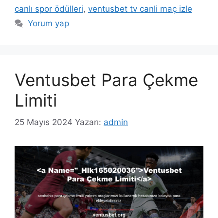
canlı spor ödülleri
,
ventusbet tv canli maç izle
Yorum yap
Ventusbet Para Çekme
Limiti
25 Mayıs 2024
Yazarı:
admin