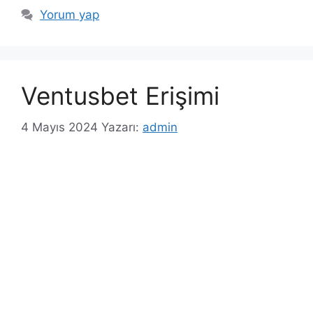
Yorum yap
Ventusbet Erişimi
4 Mayıs 2024
Yazarı:
admin