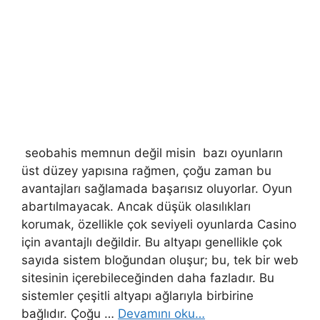
seobahis memnun değil misin bazı oyunların
üst düzey yapısına rağmen, çoğu zaman bu
avantajları sağlamada başarısız oluyorlar. Oyun
abartılmayacak. Ancak düşük olasılıkları
korumak, özellikle çok seviyeli oyunlarda Casino
için avantajlı değildir. Bu altyapı genellikle çok
sayıda sistem bloğundan oluşur; bu, tek bir web
sitesinin içerebileceğinden daha fazladır. Bu
sistemler çeşitli altyapı ağlarıyla birbirine
bağlıdır. Çoğu …
Devamını oku…