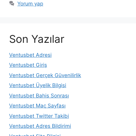
Yorum yap
Son Yazılar
Ventusbet Adresi
Ventusbet Giriş
Ventusbet Gerçek Güvenilirlik
Ventusbet Üyelik Bilgisi
Ventusbet Bahis Sonrası
Ventusbet Maç Sayfası
Ventusbet Twitter Takibi
Ventusbet Adres Bildirimi