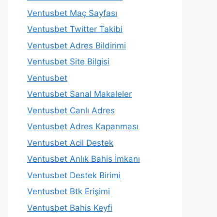
Ventusbet Maç Sayfası
Ventusbet Twitter Takibi
Ventusbet Adres Bildirimi
Ventusbet Site Bilgisi
Ventusbet
Ventusbet Sanal Makaleler
Ventusbet Canlı Adres
Ventusbet Adres Kapanması
Ventusbet Acil Destek
Ventusbet Anlık Bahis İmkanı
Ventusbet Destek Birimi
Ventusbet Btk Erişimi
Ventusbet Bahis Keyfi