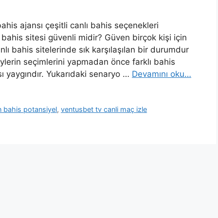
his ajansı çeşitli canlı bahis seçenekleri
bahis sitesi güvenli midir? Güven birçok kişi için
anlı bahis sitelerinde sık karşılaşılan bir durumdur
reylerin seçimlerini yapmadan önce farklı bahis
ması yaygındır. Yukarıdaki senaryo …
Devamını oku…
 bahis potansiyel
,
ventusbet tv canli maç izle