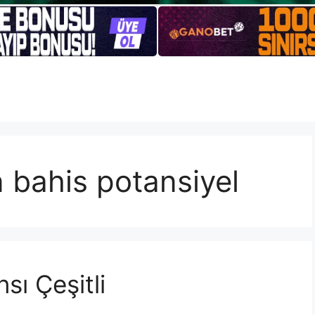
 bahis potansiyel
sı Çeşitli