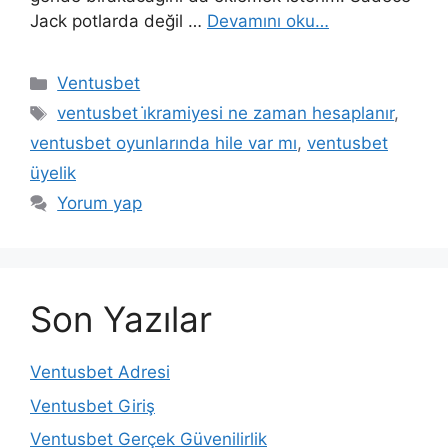
Jack potlarda değil …
Devamını oku…
Kategoriler
Ventusbet
Etiketler
ventusbet i̇kramiyesi ne zaman hesaplanır
,
ventusbet oyunlarında hile var mı
,
ventusbet
üyelik
Yorum yap
Son Yazılar
Ventusbet Adresi
Ventusbet Giriş
Ventusbet Gerçek Güvenilirlik