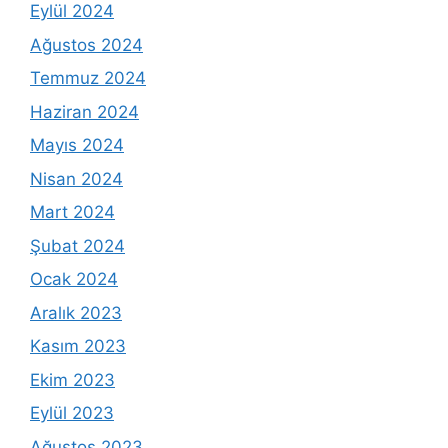
Eylül 2024
Ağustos 2024
Temmuz 2024
Haziran 2024
Mayıs 2024
Nisan 2024
Mart 2024
Şubat 2024
Ocak 2024
Aralık 2023
Kasım 2023
Ekim 2023
Eylül 2023
Ağustos 2023