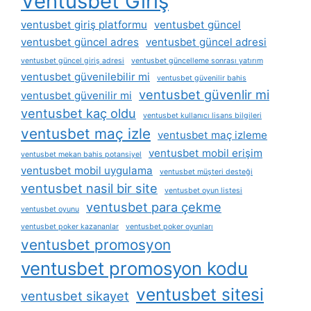
Ventusbet Giriş
ventusbet giriş platformu
ventusbet güncel
ventusbet güncel adres
ventusbet güncel adresi
ventusbet güncel giriş adresi
ventusbet güncelleme sonrası yatırım
ventusbet güvenilebilir mi
ventusbet güvenilir bahis
ventusbet güvenlir mi
ventusbet güvenilir mi
ventusbet kaç oldu
ventusbet kullanıcı lisans bilgileri
ventusbet maç izle
ventusbet maç izleme
ventusbet mobil erişim
ventusbet mekan bahis potansiyel
ventusbet mobil uygulama
ventusbet müşteri desteği
ventusbet nasil bir site
ventusbet oyun listesi
ventusbet para çekme
ventusbet oyunu
ventusbet poker kazananlar
ventusbet poker oyunları
ventusbet promosyon
ventusbet promosyon kodu
ventusbet sitesi
ventusbet sikayet