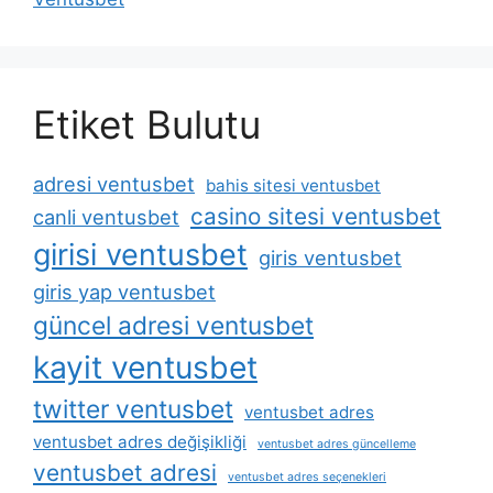
Etiket Bulutu
adresi ventusbet
bahis sitesi ventusbet
casino sitesi ventusbet
canli ventusbet
girisi ventusbet
giris ventusbet
giris yap ventusbet
güncel adresi ventusbet
kayit ventusbet
twitter ventusbet
ventusbet adres
ventusbet adres değişikliği
ventusbet adres güncelleme
ventusbet adresi
ventusbet adres seçenekleri