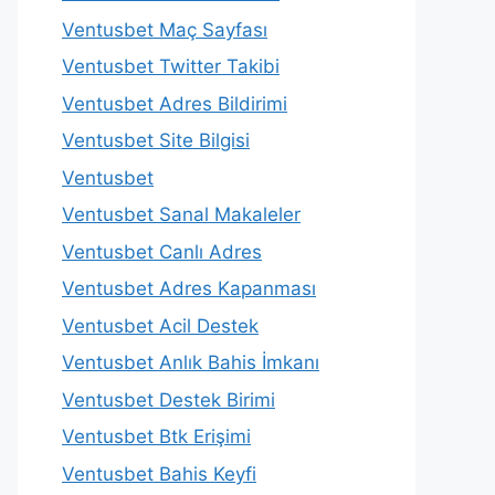
Ventusbet Maç Sayfası
Ventusbet Twitter Takibi
Ventusbet Adres Bildirimi
Ventusbet Site Bilgisi
Ventusbet
Ventusbet Sanal Makaleler
Ventusbet Canlı Adres
Ventusbet Adres Kapanması
Ventusbet Acil Destek
Ventusbet Anlık Bahis İmkanı
Ventusbet Destek Birimi
Ventusbet Btk Erişimi
Ventusbet Bahis Keyfi