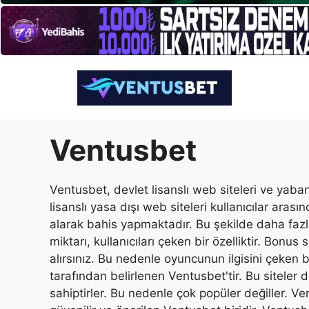
İçeriğe
atla
Ventusbet
Ventusbet, devlet lisanslı web siteleri ve yabancı
lisanslı yasa dışı web siteleri kullanıcılar aras
alarak bahis yapmaktadır. Bu şekilde daha faz
miktarı, kullanıcıları çeken bir özelliktir. Bon
alırsınız. Bu nedenle oyuncunun ilgisini çeken b
tarafından belirlenen Ventusbet'tir. Bu siteler
sahiptirler. Bu nedenle çok popüler değiller. V