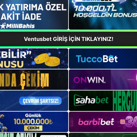
Ventusbet GİRİŞ İÇİN TIKLAYINIZ!