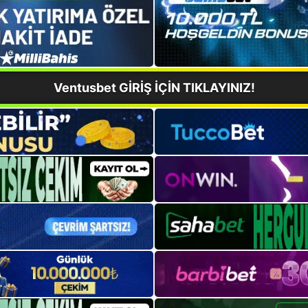
Ventusbet GİRİŞ İÇİN TIKLAYINIZ!