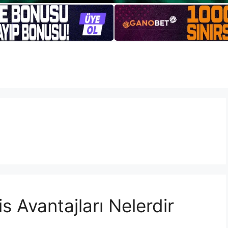
s Avantajları Nelerdir