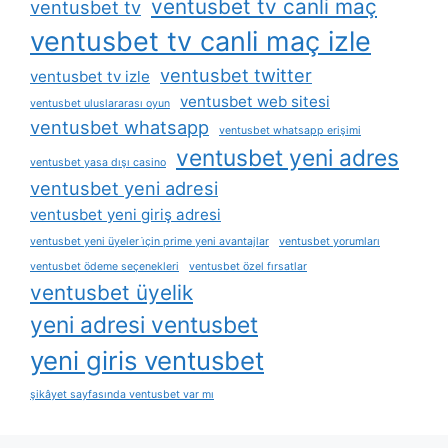
ventusbet tv canli maç
ventusbet tv
ventusbet tv canli maç izle
ventusbet twitter
ventusbet tv izle
ventusbet web sitesi
ventusbet uluslararası oyun
ventusbet whatsapp
ventusbet whatsapp erişimi
ventusbet yeni adres
ventusbet yasa dışı casino
ventusbet yeni adresi
ventusbet yeni giriş adresi
ventusbet yeni üyeler i̇çin prime yeni avantajlar
ventusbet yorumları
ventusbet ödeme seçenekleri
ventusbet özel fırsatlar
ventusbet üyelik
yeni adresi ventusbet
yeni giris ventusbet
şikâyet sayfasında ventusbet var mı