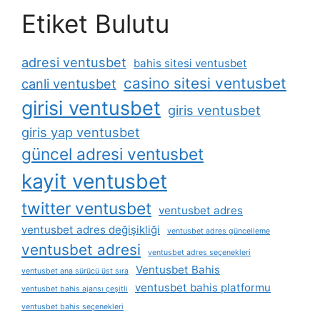
Etiket Bulutu
adresi ventusbet
bahis sitesi ventusbet
casino sitesi ventusbet
canli ventusbet
girisi ventusbet
giris ventusbet
giris yap ventusbet
güncel adresi ventusbet
kayit ventusbet
twitter ventusbet
ventusbet adres
ventusbet adres değişikliği
ventusbet adres güncelleme
ventusbet adresi
ventusbet adres seçenekleri
Ventusbet Bahis
ventusbet ana sürücü üst sıra
ventusbet bahis platformu
ventusbet bahis ajansı çeşitli
ventusbet bahis seçenekleri