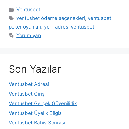
Kategoriler
Ventusbet
Etiketler
ventusbet ödeme seçenekleri
,
ventusbet
poker oyunları
,
yeni adresi ventusbet
Yorum yap
Son Yazılar
Ventusbet Adresi
Ventusbet Giriş
Ventusbet Gerçek Güvenilirlik
Ventusbet Üyelik Bilgisi
Ventusbet Bahis Sonrası