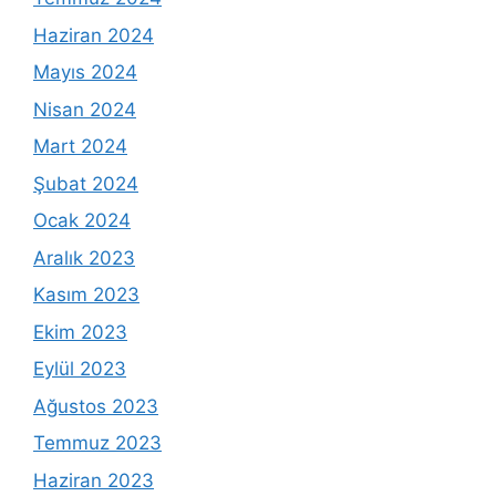
Haziran 2024
Mayıs 2024
Nisan 2024
Mart 2024
Şubat 2024
Ocak 2024
Aralık 2023
Kasım 2023
Ekim 2023
Eylül 2023
Ağustos 2023
Temmuz 2023
Haziran 2023