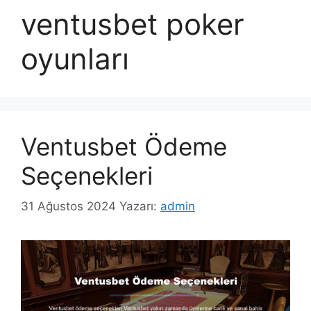
ventusbet poker
oyunları
Ventusbet Ödeme
Seçenekleri
31 Ağustos 2024
Yazarı:
admin