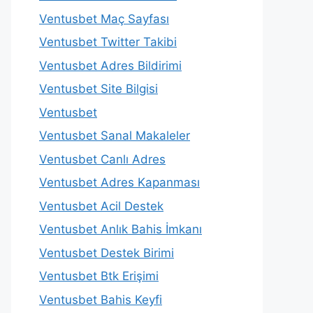
Ventusbet Maç Sayfası
Ventusbet Twitter Takibi
Ventusbet Adres Bildirimi
Ventusbet Site Bilgisi
Ventusbet
Ventusbet Sanal Makaleler
Ventusbet Canlı Adres
Ventusbet Adres Kapanması
Ventusbet Acil Destek
Ventusbet Anlık Bahis İmkanı
Ventusbet Destek Birimi
Ventusbet Btk Erişimi
Ventusbet Bahis Keyfi