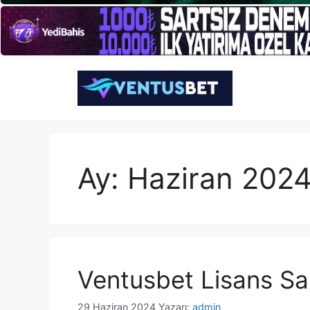
İçeriğe
atla
Ay:
Haziran 202
Ventusbet Lisans Sa
29 Haziran 2024
Yazarı:
admin