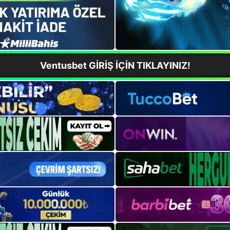
Ventusbet GİRİŞ İÇİN TIKLAYINIZ!