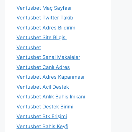
Ventusbet Maç Sayfası
Ventusbet Twitter Takibi
Ventusbet Adres Bildirimi
Ventusbet Site Bilgisi
Ventusbet
Ventusbet Sanal Makaleler
Ventusbet Canlı Adres
Ventusbet Adres Kapanması
Ventusbet Acil Destek
Ventusbet Anlık Bahis İmkanı
Ventusbet Destek Birimi
Ventusbet Btk Erişimi
Ventusbet Bahis Keyfi