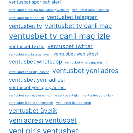
ventusbet spor bahisleri
ventusbet sunduğu bonusları güvenli mi
ventusbet sürekli casino
ventusbet telegram
ventusbet takdir edilen
ventusbet tv canli maç
ventusbet tv
ventusbet tv canli maç izle
ventusbet twitter
ventusbet tv izle
ventusbet web sitesi
ventusbet uluslararası oyun
ventusbet whatsapp
ventusbet whatsapp erişimi
ventusbet yeni adres
ventusbet yasa dışı casino
ventusbet yeni adresi
ventusbet yeni giriş adresi
ventusbet yeni üyeler i̇çin prime yeni avantajlar
ventusbet yorumları
ventusbet ödeme seçenekleri
ventusbet özel fırsatlar
ventusbet üyelik
yeni adresi ventusbet
yeni giris ventusbet