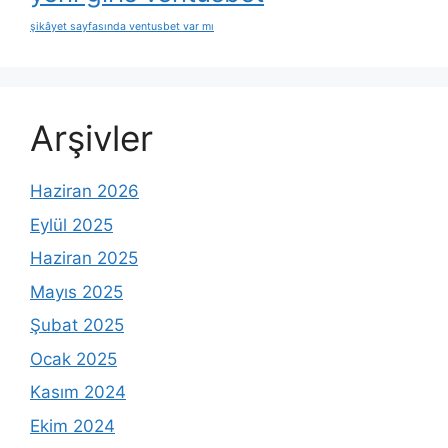
şikâyet sayfasında ventusbet var mı
Arşivler
Haziran 2026
Eylül 2025
Haziran 2025
Mayıs 2025
Şubat 2025
Ocak 2025
Kasım 2024
Ekim 2024