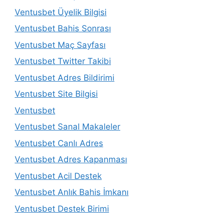
Ventusbet Üyelik Bilgisi
Ventusbet Bahis Sonrası
Ventusbet Maç Sayfası
Ventusbet Twitter Takibi
Ventusbet Adres Bildirimi
Ventusbet Site Bilgisi
Ventusbet
Ventusbet Sanal Makaleler
Ventusbet Canlı Adres
Ventusbet Adres Kapanması
Ventusbet Acil Destek
Ventusbet Anlık Bahis İmkanı
Ventusbet Destek Birimi