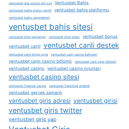
Ventusbet Bahis
ventusbet ana sürücü üst sıra
ventusbet bahis platformu
ventusbet bahis ajansı çeşitli
ventusbet bahis seçenekleri
ventusbet bahis sitesi
ventusbet bonus
ventusbet bilgi paylaşımı
ventusbet blog sitesi
ventusbet canli destek
ventusbet canli
ventusbet canlı bingo oyna
ventusbet canlı casino bahisleri
ventusbet canlı casino bölümü
ventusbet canlı spor ödülleri
ventusbet casino
ventusbet casino oyunları
ventusbet casino sitesi
ventusbet finansal casino
ventusbet franchise ortaklık
ventusbet gerçek zamanlı
ventusbet giris adresi
ventusbet girisi
ventusbet giris twitter
ventusbet giris yap