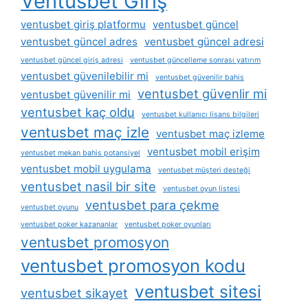
Ventusbet Giriş
ventusbet giriş platformu
ventusbet güncel
ventusbet güncel adres
ventusbet güncel adresi
ventusbet güncel giriş adresi
ventusbet güncelleme sonrası yatırım
ventusbet güvenilebilir mi
ventusbet güvenilir bahis
ventusbet güvenlir mi
ventusbet güvenilir mi
ventusbet kaç oldu
ventusbet kullanıcı lisans bilgileri
ventusbet maç izle
ventusbet maç izleme
ventusbet mobil erişim
ventusbet mekan bahis potansiyel
ventusbet mobil uygulama
ventusbet müşteri desteği
ventusbet nasil bir site
ventusbet oyun listesi
ventusbet para çekme
ventusbet oyunu
ventusbet poker kazananlar
ventusbet poker oyunları
ventusbet promosyon
ventusbet promosyon kodu
ventusbet sitesi
ventusbet sikayet