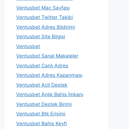
Ventusbet Maç Sayfası
Ventusbet Twitter Takibi
Ventusbet Adres Bildirimi
Ventusbet Site Bilgisi
Ventusbet
Ventusbet Sanal Makaleler
Ventusbet Canlı Adres
Ventusbet Adres Kapanması
Ventusbet Acil Destek
Ventusbet Anlık Bahis İmkanı
Ventusbet Destek Birimi
Ventusbet Btk Erişimi
Ventusbet Bahis Keyfi