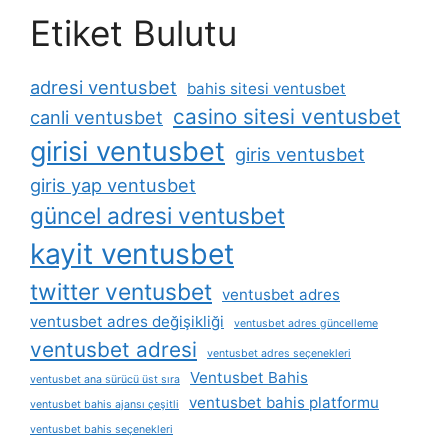
Etiket Bulutu
adresi ventusbet
bahis sitesi ventusbet
casino sitesi ventusbet
canli ventusbet
girisi ventusbet
giris ventusbet
giris yap ventusbet
güncel adresi ventusbet
kayit ventusbet
twitter ventusbet
ventusbet adres
ventusbet adres değişikliği
ventusbet adres güncelleme
ventusbet adresi
ventusbet adres seçenekleri
Ventusbet Bahis
ventusbet ana sürücü üst sıra
ventusbet bahis platformu
ventusbet bahis ajansı çeşitli
ventusbet bahis seçenekleri