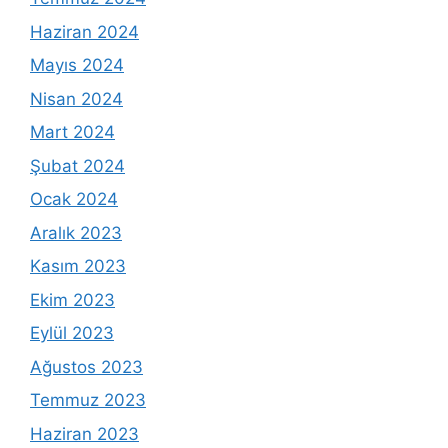
Haziran 2024
Mayıs 2024
Nisan 2024
Mart 2024
Şubat 2024
Ocak 2024
Aralık 2023
Kasım 2023
Ekim 2023
Eylül 2023
Ağustos 2023
Temmuz 2023
Haziran 2023