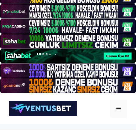
İçeriğe
atla
Menü