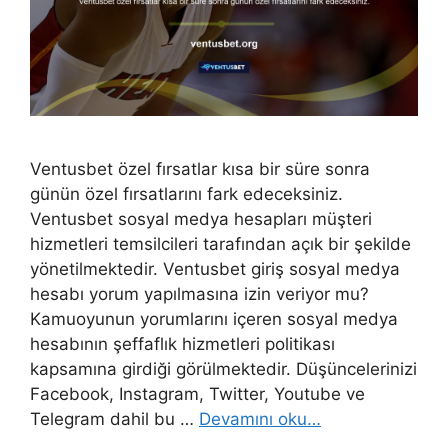
Ventusbet özel fırsatlar kısa bir süre sonra
günün özel fırsatlarını fark edeceksiniz.
Ventusbet sosyal medya hesapları müşteri
hizmetleri temsilcileri tarafından açık bir şekilde
yönetilmektedir. Ventusbet giriş sosyal medya
hesabı yorum yapılmasına izin veriyor mu?
Kamuoyunun yorumlarını içeren sosyal medya
hesabının şeffaflık hizmetleri politikası
kapsamına girdiği görülmektedir. Düşüncelerinizi
Facebook, Instagram, Twitter, Youtube ve
Telegram dahil bu …
Devamını oku…