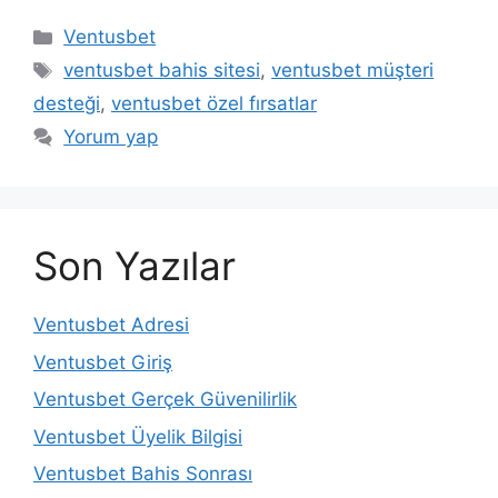
Kategoriler
Ventusbet
Etiketler
ventusbet bahis sitesi
,
ventusbet müşteri
desteği
,
ventusbet özel fırsatlar
Yorum yap
Son Yazılar
Ventusbet Adresi
Ventusbet Giriş
Ventusbet Gerçek Güvenilirlik
Ventusbet Üyelik Bilgisi
Ventusbet Bahis Sonrası