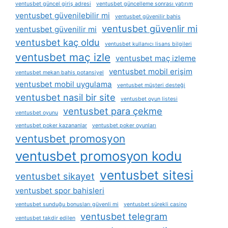
ventusbet güncel giriş adresi
ventusbet güncelleme sonrası yatırım
ventusbet güvenilebilir mi
ventusbet güvenilir bahis
ventusbet güvenlir mi
ventusbet güvenilir mi
ventusbet kaç oldu
ventusbet kullanıcı lisans bilgileri
ventusbet maç izle
ventusbet maç izleme
ventusbet mobil erişim
ventusbet mekan bahis potansiyel
ventusbet mobil uygulama
ventusbet müşteri desteği
ventusbet nasil bir site
ventusbet oyun listesi
ventusbet para çekme
ventusbet oyunu
ventusbet poker kazananlar
ventusbet poker oyunları
ventusbet promosyon
ventusbet promosyon kodu
ventusbet sitesi
ventusbet sikayet
ventusbet spor bahisleri
ventusbet sunduğu bonusları güvenli mi
ventusbet sürekli casino
ventusbet telegram
ventusbet takdir edilen