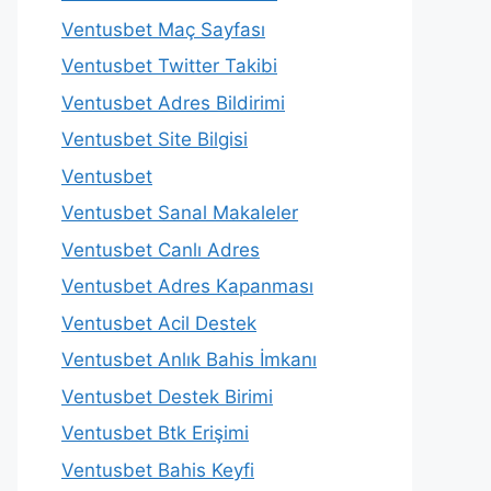
Ventusbet Maç Sayfası
Ventusbet Twitter Takibi
Ventusbet Adres Bildirimi
Ventusbet Site Bilgisi
Ventusbet
Ventusbet Sanal Makaleler
Ventusbet Canlı Adres
Ventusbet Adres Kapanması
Ventusbet Acil Destek
Ventusbet Anlık Bahis İmkanı
Ventusbet Destek Birimi
Ventusbet Btk Erişimi
Ventusbet Bahis Keyfi