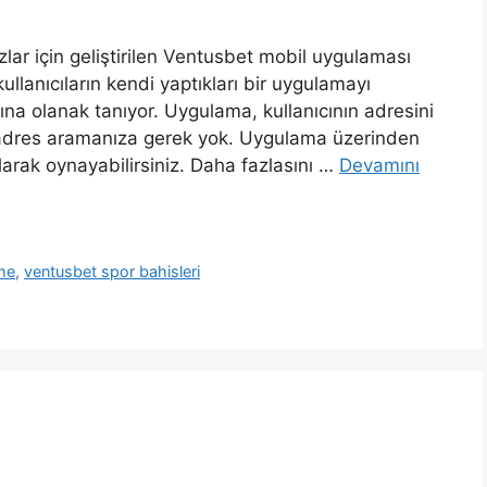
lar için geliştirilen Ventusbet mobil uygulaması
llanıcıların kendi yaptıkları bir uygulamayı
na olanak tanıyor. Uygulama, kullanıcının adresini
 adres aramanıza gerek yok. Uygulama üzerinden
larak oynayabilirsiniz. Daha fazlasını …
Devamını
me
,
ventusbet spor bahisleri