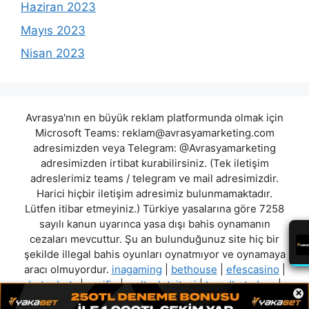
Haziran 2023
Mayıs 2023
Nisan 2023
Avrasya'nın en büyük reklam platformunda olmak için
Microsoft Teams:
reklam@avrasyamarketing.com
adresimizden veya Telegram: @Avrasyamarketing
adresimizden irtibat kurabilirsiniz. (Tek iletişim
adreslerimiz teams / telegram ve mail adresimizdir.
Harici hiçbir iletişim adresimiz bulunmamaktadır.
Lütfen itibar etmeyiniz.) Türkiye yasalarına göre 7258
sayılı kanun uyarınca yasa dışı bahis oynamanın
cezaları mevcuttur. Şu an bulunduğunuz site hiç bir
şekilde illegal bahis oyunları oynatmıyor ve oynamaya
aracı olmuyordur.
inagaming
|
bethouse
|
efescasino
|
betonbet-
|
casifix
|
maltaslotsitesi
|
trendbetadres
|
×
casinoper