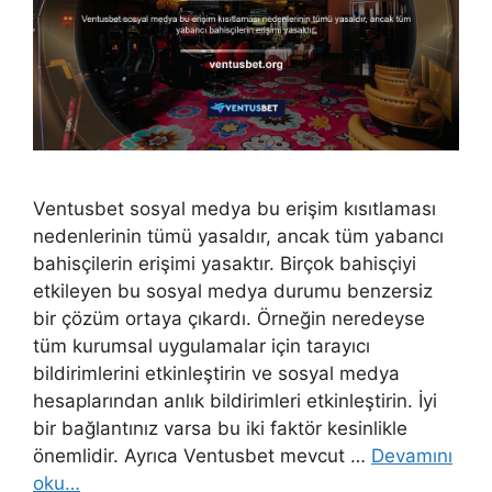
Ventusbet sosyal medya bu erişim kısıtlaması
nedenlerinin tümü yasaldır, ancak tüm yabancı
bahisçilerin erişimi yasaktır. Birçok bahisçiyi
etkileyen bu sosyal medya durumu benzersiz
bir çözüm ortaya çıkardı. Örneğin neredeyse
tüm kurumsal uygulamalar için tarayıcı
bildirimlerini etkinleştirin ve sosyal medya
hesaplarından anlık bildirimleri etkinleştirin. İyi
bir bağlantınız varsa bu iki faktör kesinlikle
önemlidir. Ayrıca Ventusbet mevcut …
Devamını
oku…