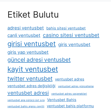
Etiket Bulutu
adresi ventusbet
bahis sitesi ventusbet
casino sitesi ventusbet
canli ventusbet
girisi ventusbet
giris ventusbet
giris yap ventusbet
güncel adresi ventusbet
kayit ventusbet
twitter ventusbet
ventusbet adres
ventusbet adres değişikliği
ventusbet adres güncelleme
ventusbet adresi
ventusbet adres seçenekleri
Ventusbet Bahis
ventusbet ana sürücü üst sıra
ventusbet bahis platformu
ventusbet bahis ajansı çeşitli