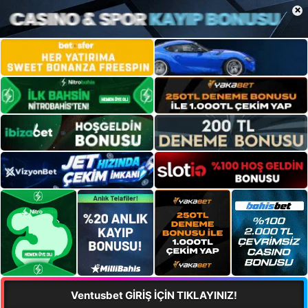
×
Ventusbet GİRİŞ İÇİN TIKLAYINIZ!