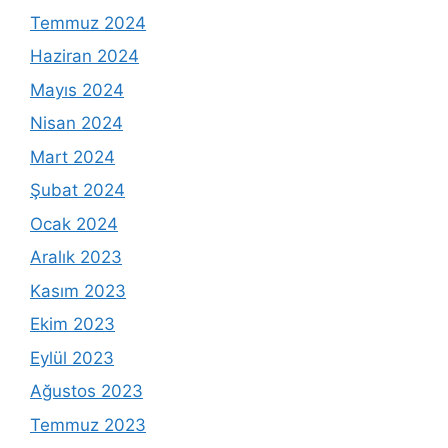
Temmuz 2024
Haziran 2024
Mayıs 2024
Nisan 2024
Mart 2024
Şubat 2024
Ocak 2024
Aralık 2023
Kasım 2023
Ekim 2023
Eylül 2023
Ağustos 2023
Temmuz 2023