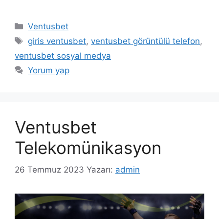
Kategoriler
Ventusbet
Etiketler
giris ventusbet
,
ventusbet görüntülü telefon
,
ventusbet sosyal medya
Yorum yap
Ventusbet
Telekomünikasyon
26 Temmuz 2023
Yazarı:
admin