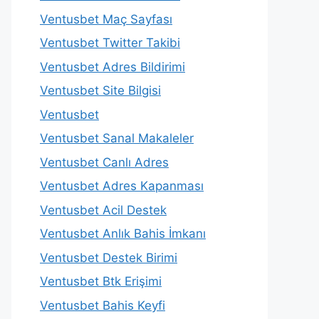
Ventusbet Maç Sayfası
Ventusbet Twitter Takibi
Ventusbet Adres Bildirimi
Ventusbet Site Bilgisi
Ventusbet
Ventusbet Sanal Makaleler
Ventusbet Canlı Adres
Ventusbet Adres Kapanması
Ventusbet Acil Destek
Ventusbet Anlık Bahis İmkanı
Ventusbet Destek Birimi
Ventusbet Btk Erişimi
Ventusbet Bahis Keyfi