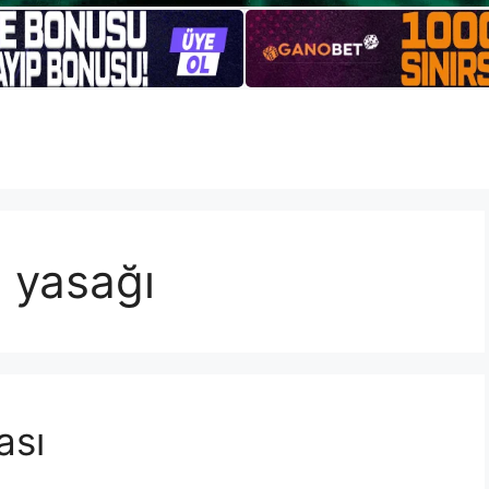
 yasağı
ası