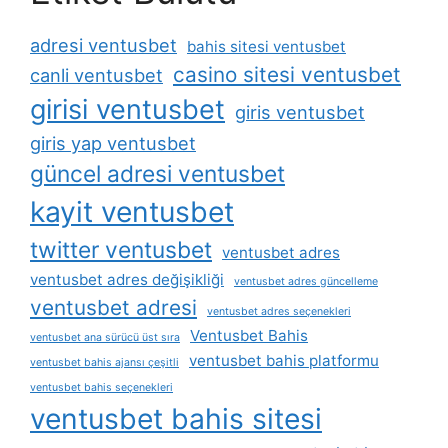
adresi ventusbet
bahis sitesi ventusbet
casino sitesi ventusbet
canli ventusbet
girisi ventusbet
giris ventusbet
giris yap ventusbet
güncel adresi ventusbet
kayit ventusbet
twitter ventusbet
ventusbet adres
ventusbet adres değişikliği
ventusbet adres güncelleme
ventusbet adresi
ventusbet adres seçenekleri
Ventusbet Bahis
ventusbet ana sürücü üst sıra
ventusbet bahis platformu
ventusbet bahis ajansı çeşitli
ventusbet bahis seçenekleri
ventusbet bahis sitesi