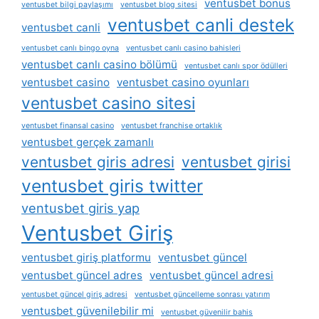
ventusbet bonus
ventusbet bilgi paylaşımı
ventusbet blog sitesi
ventusbet canli destek
ventusbet canli
ventusbet canlı bingo oyna
ventusbet canlı casino bahisleri
ventusbet canlı casino bölümü
ventusbet canlı spor ödülleri
ventusbet casino
ventusbet casino oyunları
ventusbet casino sitesi
ventusbet finansal casino
ventusbet franchise ortaklık
ventusbet gerçek zamanlı
ventusbet giris adresi
ventusbet girisi
ventusbet giris twitter
ventusbet giris yap
Ventusbet Giriş
ventusbet giriş platformu
ventusbet güncel
ventusbet güncel adres
ventusbet güncel adresi
ventusbet güncel giriş adresi
ventusbet güncelleme sonrası yatırım
ventusbet güvenilebilir mi
ventusbet güvenilir bahis