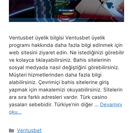
Ventusbet üyelik bilgisi Ventusbet üyelik
programı hakkında daha fazla bilgi edinmek için
web sitesini ziyaret edin. Ne istediğinizi görebilir
ve kolayca tıklayabilirsiniz. Bahis sitelerinin
sosyal medyada nasıl değiştiğini görebilirsiniz.
Müşteri hizmetlerinden daha fazla bilgi
alabilirsiniz. Çevrimiçi bahis sitelerine giriş
yapmak için makalemizi okuyabilirsiniz. Sitelerin
ara sıra farklı adresleri vardır. Türk casino
yasaları sebebidir. Türkiye’nin diğer …
Devamını
oku…
Kategoriler
Ventusbet