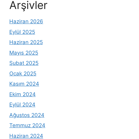
Arşivler
Haziran 2026
Eylül 2025
Haziran 2025
Mayıs 2025
Şubat 2025
Ocak 2025
Kasım 2024
Ekim 2024
Eylül 2024
Ağustos 2024
Temmuz 2024
Haziran 2024