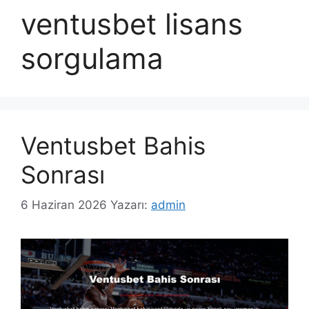
ventusbet lisans
sorgulama
Ventusbet Bahis
Sonrası
6 Haziran 2026
Yazarı:
admin