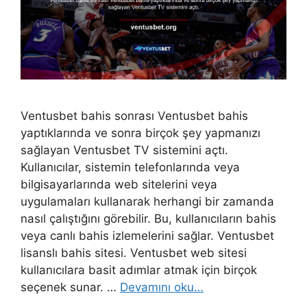
Ventusbet bahis sonrası Ventusbet bahis
yaptıklarında ve sonra birçok şey yapmanızı
sağlayan Ventusbet TV sistemini açtı.
Kullanıcılar, sistemin telefonlarında veya
bilgisayarlarında web sitelerini veya
uygulamaları kullanarak herhangi bir zamanda
nasıl çalıştığını görebilir. Bu, kullanıcıların bahis
veya canlı bahis izlemelerini sağlar. Ventusbet
lisanslı bahis sitesi. Ventusbet web sitesi
kullanıcılara basit adımlar atmak için birçok
seçenek sunar. …
Devamını oku…