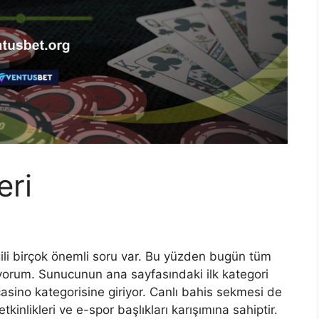
eri
lgili birçok önemli soru var. Bu yüzden bugün tüm
tiyorum. Sunucunun ana sayfasındaki ilk kategori
asino kategorisine giriyor. Canlı bahis sekmesi de
kinlikleri ve e-spor başlıkları karışımına sahiptir.