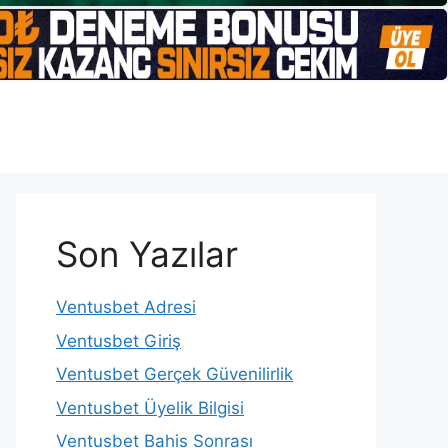
Son Yazılar
Ventusbet Adresi
Ventusbet Giriş
Ventusbet Gerçek Güvenilirlik
Ventusbet Üyelik Bilgisi
Ventusbet Bahis Sonrası