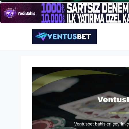
İçeriğe
atla