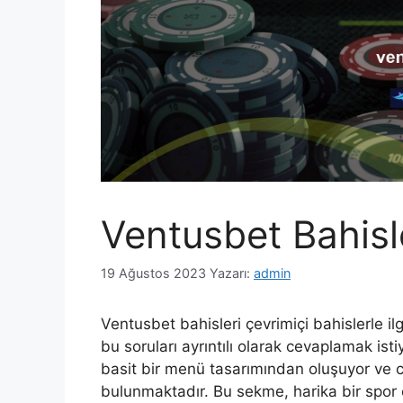
Ventusbet Bahisl
19 Ağustos 2023
Yazarı:
admin
Ventusbet bahisleri çevrimiçi bahislerle i
bu soruları ayrıntılı olarak cevaplamak is
basit bir menü tasarımından oluşuyor ve c
bulunmaktadır. Bu sekme, harika bir spor et