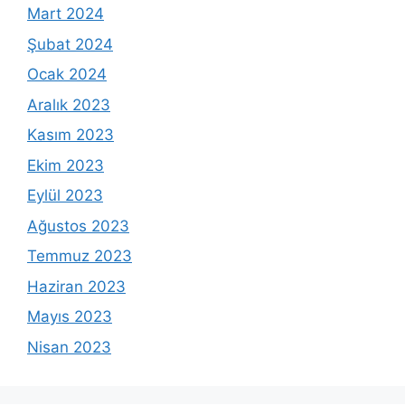
Mart 2024
Şubat 2024
Ocak 2024
Aralık 2023
Kasım 2023
Ekim 2023
Eylül 2023
Ağustos 2023
Temmuz 2023
Haziran 2023
Mayıs 2023
Nisan 2023