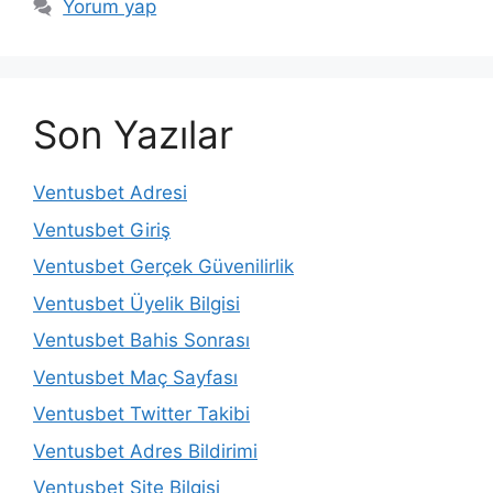
Yorum yap
Son Yazılar
Ventusbet Adresi
Ventusbet Giriş
Ventusbet Gerçek Güvenilirlik
Ventusbet Üyelik Bilgisi
Ventusbet Bahis Sonrası
Ventusbet Maç Sayfası
Ventusbet Twitter Takibi
Ventusbet Adres Bildirimi
Ventusbet Site Bilgisi