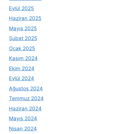
Eylül 2025
Haziran 2025
Mayıs 2025
Şubat 2025
Ocak 2025
Kasım 2024
Ekim 2024
Eylül 2024
Ağustos 2024
Temmuz 2024
Haziran 2024
Mayıs 2024
Nisan 2024