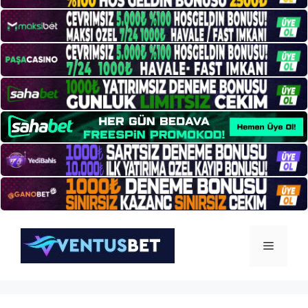
İçeriğe
atla
Menü