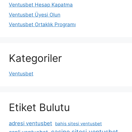
Ventusbet Hesap Kapatma
Ventusbet Üyesi Olun
Ventusbet Ortaklık Programı
Kategoriler
Ventusbet
Etiket Bulutu
adresi ventusbet
bahis sitesi ventusbet
casino sitesi ventusbet