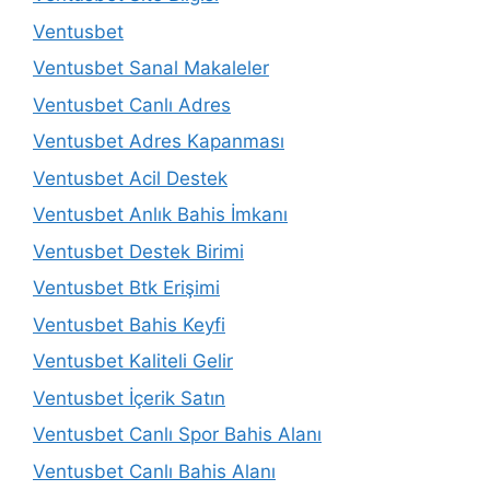
Ventusbet
Ventusbet Sanal Makaleler
Ventusbet Canlı Adres
Ventusbet Adres Kapanması
Ventusbet Acil Destek
Ventusbet Anlık Bahis İmkanı
Ventusbet Destek Birimi
Ventusbet Btk Erişimi
Ventusbet Bahis Keyfi
Ventusbet Kaliteli Gelir
Ventusbet İçerik Satın
Ventusbet Canlı Spor Bahis Alanı
Ventusbet Canlı Bahis Alanı