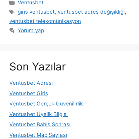
Kategoriler
Ventusbet
Etiketler
giris ventusbet
,
ventusbet adres değişikliği
,
ventusbet telekomünikasyon
Yorum yap
Son Yazılar
Ventusbet Adresi
Ventusbet Giriş
Ventusbet Gerçek Güvenilirlik
Ventusbet Üyelik Bilgisi
Ventusbet Bahis Sonrası
Ventusbet Maç Sayfası