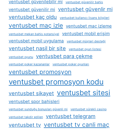
ventusbet güvenilebilir mi
ventusbet güvenilir bahis
ventusbet güvenlir mi
ventusbet güvenilir mi
ventusbet kaç oldu
ventusbet kullanıcı lisans bilgileri
ventusbet maç izle
ventusbet maç izleme
ventusbet mobil erişim
ventusbet mekan bahis potansiyel
ventusbet mobil uygulama
ventusbet müşteri desteği
ventusbet nasil bir site
ventusbet oyun listesi
ventusbet para çekme
ventusbet oyunu
ventusbet poker kazananlar
ventusbet poker oyunları
ventusbet promosyon
ventusbet promosyon kodu
ventusbet sitesi
ventusbet sikayet
ventusbet spor bahisleri
ventusbet sunduğu bonusları güvenli mi
ventusbet sürekli casino
ventusbet telegram
ventusbet takdir edilen
ventusbet tv canli maç
ventusbet tv