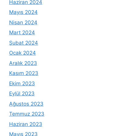
Haziran 2024
Mayıs 2024
Nisan 2024
Mart 2024
Şubat 2024
Ocak 2024
Aralık 2023
Kasım 2023
Ekim 2023
Eylül 2023
Ağustos 2023
Temmuz 2023
Haziran 2023
Mayıs 2023