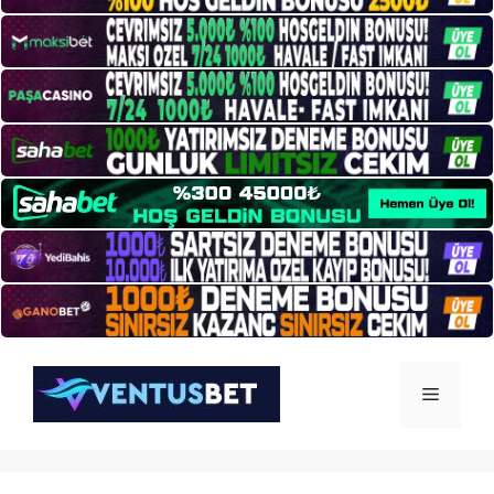
İçeriğe
atla
Menü