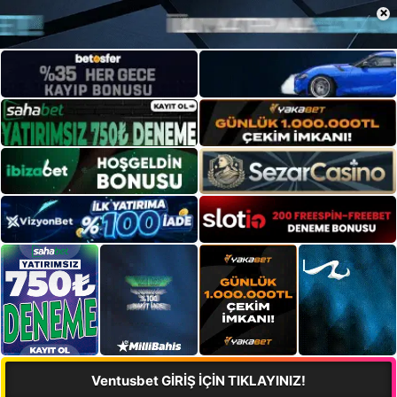
×
Ventusbet GİRİŞ İÇİN TIKLAYINIZ!