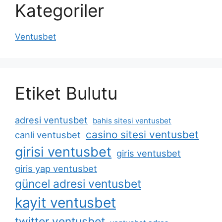
Kategoriler
Ventusbet
Etiket Bulutu
adresi ventusbet
bahis sitesi ventusbet
casino sitesi ventusbet
canli ventusbet
girisi ventusbet
giris ventusbet
giris yap ventusbet
güncel adresi ventusbet
kayit ventusbet
twitter ventusbet