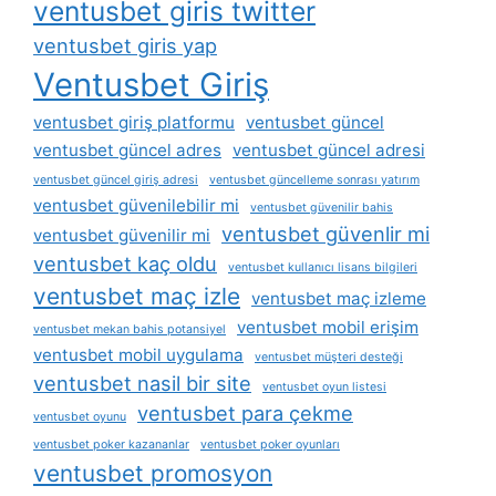
ventusbet giris twitter
ventusbet giris yap
Ventusbet Giriş
ventusbet giriş platformu
ventusbet güncel
ventusbet güncel adres
ventusbet güncel adresi
ventusbet güncel giriş adresi
ventusbet güncelleme sonrası yatırım
ventusbet güvenilebilir mi
ventusbet güvenilir bahis
ventusbet güvenlir mi
ventusbet güvenilir mi
ventusbet kaç oldu
ventusbet kullanıcı lisans bilgileri
ventusbet maç izle
ventusbet maç izleme
ventusbet mobil erişim
ventusbet mekan bahis potansiyel
ventusbet mobil uygulama
ventusbet müşteri desteği
ventusbet nasil bir site
ventusbet oyun listesi
ventusbet para çekme
ventusbet oyunu
ventusbet poker kazananlar
ventusbet poker oyunları
ventusbet promosyon