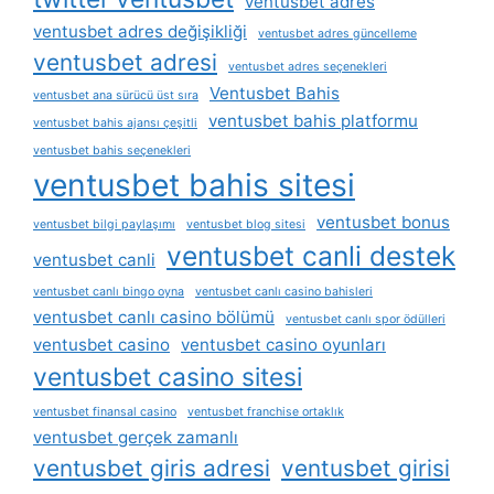
ventusbet adres
ventusbet adres değişikliği
ventusbet adres güncelleme
ventusbet adresi
ventusbet adres seçenekleri
Ventusbet Bahis
ventusbet ana sürücü üst sıra
ventusbet bahis platformu
ventusbet bahis ajansı çeşitli
ventusbet bahis seçenekleri
ventusbet bahis sitesi
ventusbet bonus
ventusbet bilgi paylaşımı
ventusbet blog sitesi
ventusbet canli destek
ventusbet canli
ventusbet canlı bingo oyna
ventusbet canlı casino bahisleri
ventusbet canlı casino bölümü
ventusbet canlı spor ödülleri
ventusbet casino
ventusbet casino oyunları
ventusbet casino sitesi
ventusbet finansal casino
ventusbet franchise ortaklık
ventusbet gerçek zamanlı
ventusbet giris adresi
ventusbet girisi