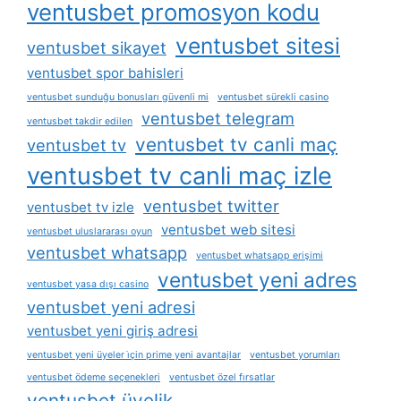
ventusbet promosyon kodu
ventusbet sitesi
ventusbet sikayet
ventusbet spor bahisleri
ventusbet sunduğu bonusları güvenli mi
ventusbet sürekli casino
ventusbet telegram
ventusbet takdir edilen
ventusbet tv canli maç
ventusbet tv
ventusbet tv canli maç izle
ventusbet twitter
ventusbet tv izle
ventusbet web sitesi
ventusbet uluslararası oyun
ventusbet whatsapp
ventusbet whatsapp erişimi
ventusbet yeni adres
ventusbet yasa dışı casino
ventusbet yeni adresi
ventusbet yeni giriş adresi
ventusbet yeni üyeler i̇çin prime yeni avantajlar
ventusbet yorumları
ventusbet ödeme seçenekleri
ventusbet özel fırsatlar
ventusbet üyelik