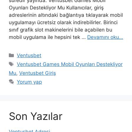
süredir yayında. Ventusbet Games Mobil
Oyunları Destekliyor Mu Kullanıcılar, giriş
adreslerinin altındaki bağlantıya tıklayarak mobil
uygulamayı ücretsiz olarak indirebilirler. Birinci
sınıf grafik slot makinelerini bile açabilen bu
mobil uygulama ile hepsini tek …
Devamını oku…
Kategoriler
Ventusbet
Etiketler
Ventusbet Games Mobil Oyunları Destekliyor
Mu
,
Ventusbet Giriş
Yorum yap
Son Yazılar
Ventusbet Adresi