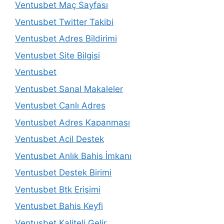
Ventusbet Maç Sayfası
Ventusbet Twitter Takibi
Ventusbet Adres Bildirimi
Ventusbet Site Bilgisi
Ventusbet
Ventusbet Sanal Makaleler
Ventusbet Canlı Adres
Ventusbet Adres Kapanması
Ventusbet Acil Destek
Ventusbet Anlık Bahis İmkanı
Ventusbet Destek Birimi
Ventusbet Btk Erişimi
Ventusbet Bahis Keyfi
Ventusbet Kaliteli Gelir