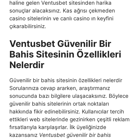
haline gelen Ventusbet sitesinden harika
sonuçlar alacaksınız. Kas ağrısı çekmeden
casino sitelerinin ve canlı casino ın keyfini
çıkarabilirsiniz.
Ventusbet Güvenilir Bir
Bahis Sitesinin Özellikleri
Nelerdir
Güvenilir bir bahis sitesinin özellikleri nelerdir
Sorularınıza cevap ararken, araştırmanız
sonucunda bazı bilgilere ulaşacaksınız. Böylece
güvenilir bahis sitelerinin ortak noktaları
hakkında fikir edinebilirsiniz. Kullanıcılar tercih
ettikleri web sitelerinde gezinirken çeşitli reklam
fırsatlarıyla karşılaşırlar. İlk üyeliğinizde
kazansanız
Ventusbet güvenilir bir bahis