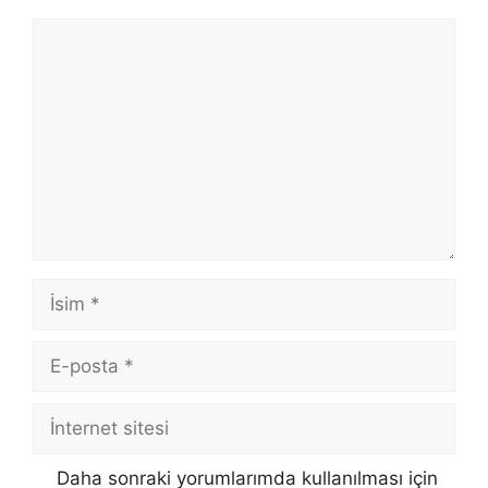
Yorum
İsim
E-
posta
İnternet
sitesi
Daha sonraki yorumlarımda kullanılması için