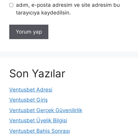
adım, e-posta adresim ve site adresim bu
tarayıcıya kaydedilsin.
Son Yazılar
Ventusbet Adresi
Ventusbet Giriş
Ventusbet Gerçek Güvenilirlik
Ventusbet Üyelik Bilgisi
Ventusbet Bahis Sonrası