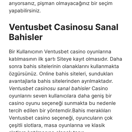
arıyorsanız, pişman olmayacağınız bir seçim
yapabilirsiniz.
Ventusbet Casinosu Sanal
Bahisler
Bir Kullanıcının Ventusbet casino oyunlarına
katılmasının ilk şartı Siteye kayıt olmasıdır. Daha
sonra bahis sitelerinin olanaklarını kullanmakta
özgürsünüz. Online bahis siteleri, sundukları
avantajlarla bahis sitelerinden ayrılmaktadır.
Ventusbet casinosu sanal bahisler
Casino
oyunlarını seven kullanıcılara daha geniş bir
casino oyunu seçeneği sunmakta bu nedenle
tercih edilen bir yöntemdir.Bahis meraklıları
Ventusbet casino seçeneği, oyuncuların çok
çeşitli slotlara, masa oyunlarına ve klasik