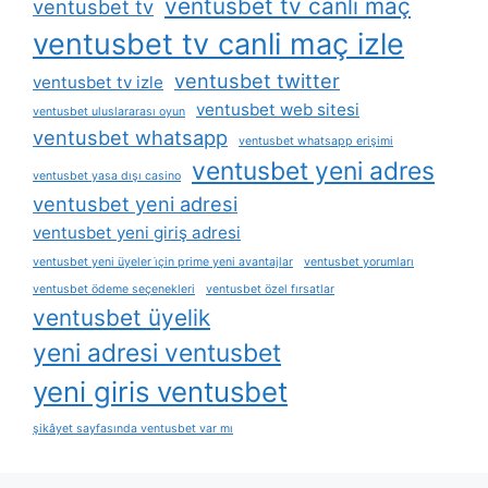
ventusbet tv canli maç
ventusbet tv
ventusbet tv canli maç izle
ventusbet twitter
ventusbet tv izle
ventusbet web sitesi
ventusbet uluslararası oyun
ventusbet whatsapp
ventusbet whatsapp erişimi
ventusbet yeni adres
ventusbet yasa dışı casino
ventusbet yeni adresi
ventusbet yeni giriş adresi
ventusbet yeni üyeler i̇çin prime yeni avantajlar
ventusbet yorumları
ventusbet ödeme seçenekleri
ventusbet özel fırsatlar
ventusbet üyelik
yeni adresi ventusbet
yeni giris ventusbet
şikâyet sayfasında ventusbet var mı