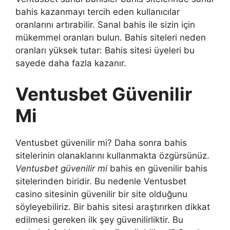
bahis kazanmayı tercih eden kullanıcılar
oranlarını artırabilir. Sanal bahis ile sizin için
mükemmel oranları bulun. Bahis siteleri neden
oranları yüksek tutar: Bahis sitesi üyeleri bu
sayede daha fazla kazanır.
Ventusbet Güvenilir
Mi
Ventusbet güvenilir mi? Daha sonra bahis
sitelerinin olanaklarını kullanmakta özgürsünüz.
Ventusbet güvenilir mi
bahis en güvenilir bahis
sitelerinden biridir. Bu nedenle Ventusbet
casino sitesinin güvenilir bir site olduğunu
söyleyebiliriz. Bir bahis sitesi araştırırken dikkat
edilmesi gereken ilk şey güvenilirliktir. Bu