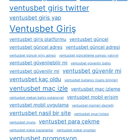
ventusbet giris twitter
ventusbet giris yap
Ventusbet Giriş
ventusbet giriş platformu
ventusbet güncel
ventusbet güncel adres
ventusbet güncel adresi
ventusbet güncel giriş adresi
ventusbet güncelleme sonrası yatırım
ventusbet güvenilebilir mi
ventusbet güvenilir bahis
ventusbet güvenlir mi
ventusbet güvenilir mi
ventusbet kaç oldu
ventusbet kullanıcı lisans bilgileri
ventusbet maç izle
ventusbet maç izleme
ventusbet mobil erişim
ventusbet mekan bahis potansiyel
ventusbet mobil uygulama
ventusbet müşteri desteği
ventusbet nasil bir site
ventusbet oyun listesi
ventusbet para çekme
ventusbet oyunu
ventusbet poker kazananlar
ventusbet poker oyunları
ventusbet promosyon