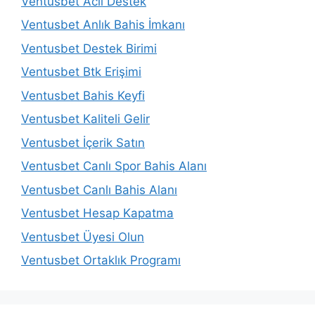
Ventusbet Acil Destek
Ventusbet Anlık Bahis İmkanı
Ventusbet Destek Birimi
Ventusbet Btk Erişimi
Ventusbet Bahis Keyfi
Ventusbet Kaliteli Gelir
Ventusbet İçerik Satın
Ventusbet Canlı Spor Bahis Alanı
Ventusbet Canlı Bahis Alanı
Ventusbet Hesap Kapatma
Ventusbet Üyesi Olun
Ventusbet Ortaklık Programı