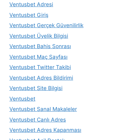
Ventusbet Adresi
Ventusbet Giriş
Ventusbet Gerçek Güvenilirlik
Ventusbet Üyelik Bilgisi
Ventusbet Bahis Sonrası
Ventusbet Maç Sayfası
Ventusbet Twitter Takibi
Ventusbet Adres Bildirimi
Ventusbet Site Bilgisi
Ventusbet
Ventusbet Sanal Makaleler
Ventusbet Canlı Adres
Ventusbet Adres Kapanması