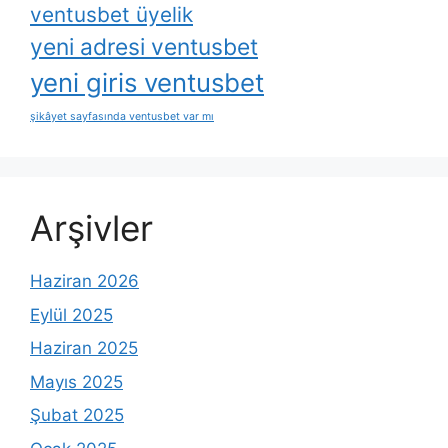
ventusbet üyelik
yeni adresi ventusbet
yeni giris ventusbet
şikâyet sayfasında ventusbet var mı
Arşivler
Haziran 2026
Eylül 2025
Haziran 2025
Mayıs 2025
Şubat 2025