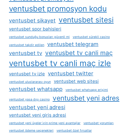
ventusbet promosyon kodu
ventusbet sitesi
ventusbet sikayet
ventusbet spor bahisleri
ventusbet sunduğu bonusları güvenli mi
ventusbet sürekli casino
ventusbet telegram
ventusbet takdir edilen
ventusbet tv canli maç
ventusbet tv
ventusbet tv canli maç izle
ventusbet twitter
ventusbet tv izle
ventusbet web sitesi
ventusbet uluslararası oyun
ventusbet whatsapp
ventusbet whatsapp erişimi
ventusbet yeni adres
ventusbet yasa dışı casino
ventusbet yeni adresi
ventusbet yeni giriş adresi
ventusbet yeni üyeler i̇çin prime yeni avantajlar
ventusbet yorumları
ventusbet ödeme seçenekleri
ventusbet özel fırsatlar