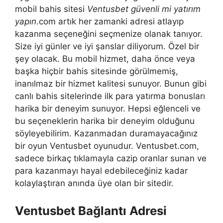
mobil bahis sitesi
Ventusbet güvenli mi yatırım
yapın
.com artık her zamanki adresi atlayıp
kazanma seçeneğini seçmenize olanak tanıyor.
Size iyi günler ve iyi şanslar diliyorum. Özel bir
şey olacak. Bu mobil hizmet, daha önce veya
başka hiçbir bahis sitesinde görülmemiş,
inanılmaz bir hizmet kalitesi sunuyor. Bunun gibi
canlı bahis sitelerinde ilk para yatırma bonusları
harika bir deneyim sunuyor. Hepsi eğlenceli ve
bu seçeneklerin harika bir deneyim olduğunu
söyleyebilirim. Kazanmadan duramayacağınız
bir oyun Ventusbet oyunudur. Ventusbet.com,
sadece birkaç tıklamayla cazip oranlar sunan ve
para kazanmayı hayal edebileceğiniz kadar
kolaylaştıran anında üye olan bir sitedir.
Ventusbet Bağlantı Adresi