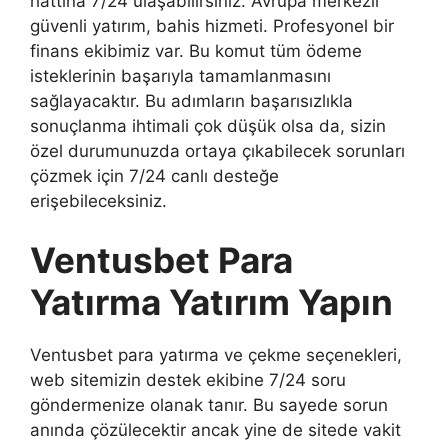
hattına 7/24 ulaşabilirsiniz. Avrupa merkezli
güvenli yatırım, bahis hizmeti. Profesyonel bir
finans ekibimiz var. Bu komut tüm ödeme
isteklerinin başarıyla tamamlanmasını
sağlayacaktır. Bu adımların başarısızlıkla
sonuçlanma ihtimali çok düşük olsa da, sizin
özel durumunuzda ortaya çıkabilecek sorunları
çözmek için 7/24 canlı desteğe
erişebileceksiniz.
Ventusbet Para
Yatırma Yatırım Yapın
Ventusbet para yatırma ve çekme seçenekleri,
web sitemizin destek ekibine 7/24 soru
göndermenize olanak tanır. Bu sayede sorun
anında çözülecektir ancak yine de sitede vakit