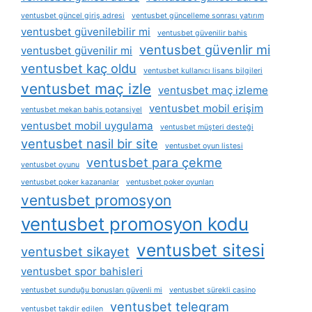
ventusbet güncel giriş adresi
ventusbet güncelleme sonrası yatırım
ventusbet güvenilebilir mi
ventusbet güvenilir bahis
ventusbet güvenlir mi
ventusbet güvenilir mi
ventusbet kaç oldu
ventusbet kullanıcı lisans bilgileri
ventusbet maç izle
ventusbet maç izleme
ventusbet mobil erişim
ventusbet mekan bahis potansiyel
ventusbet mobil uygulama
ventusbet müşteri desteği
ventusbet nasil bir site
ventusbet oyun listesi
ventusbet para çekme
ventusbet oyunu
ventusbet poker kazananlar
ventusbet poker oyunları
ventusbet promosyon
ventusbet promosyon kodu
ventusbet sitesi
ventusbet sikayet
ventusbet spor bahisleri
ventusbet sunduğu bonusları güvenli mi
ventusbet sürekli casino
ventusbet telegram
ventusbet takdir edilen