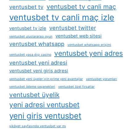
ventusbet tv canli maç
ventusbet tv
ventusbet tv canli maç izle
ventusbet twitter
ventusbet tv izle
ventusbet web sitesi
ventusbet uluslararası oyun
ventusbet whatsapp
ventusbet whatsapp erişimi
ventusbet yeni adres
ventusbet yasa dışı casino
ventusbet yeni adresi
ventusbet yeni giriş adresi
ventusbet yeni üyeler i̇çin prime yeni avantajlar
ventusbet yorumları
ventusbet ödeme seçenekleri
ventusbet özel fırsatlar
ventusbet üyelik
yeni adresi ventusbet
yeni giris ventusbet
şikâyet sayfasında ventusbet var mı