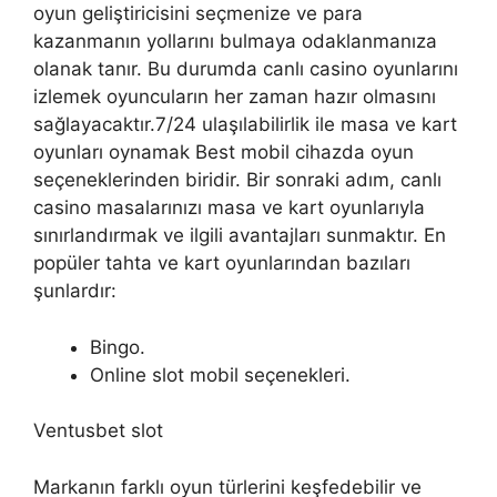
oyun geliştiricisini seçmenize ve para
kazanmanın yollarını bulmaya odaklanmanıza
olanak tanır. Bu durumda canlı casino oyunlarını
izlemek oyuncuların her zaman hazır olmasını
sağlayacaktır.7/24 ulaşılabilirlik ile masa ve kart
oyunları oynamak Best mobil cihazda oyun
seçeneklerinden biridir. Bir sonraki adım, canlı
casino masalarınızı masa ve kart oyunlarıyla
sınırlandırmak ve ilgili avantajları sunmaktır. En
popüler tahta ve kart oyunlarından bazıları
şunlardır:
Bingo.
Online slot mobil seçenekleri.
Ventusbet slot
Markanın farklı oyun türlerini keşfedebilir ve