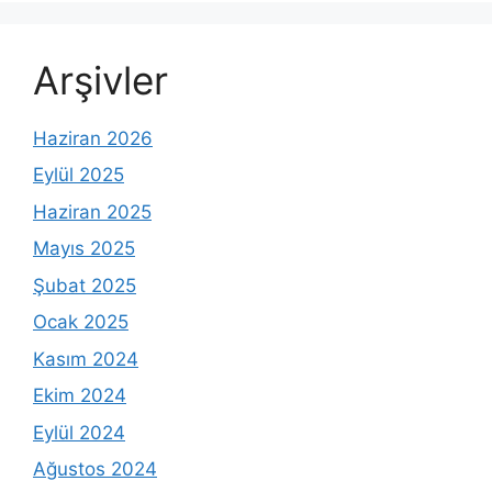
Arşivler
Haziran 2026
Eylül 2025
Haziran 2025
Mayıs 2025
Şubat 2025
Ocak 2025
Kasım 2024
Ekim 2024
Eylül 2024
Ağustos 2024