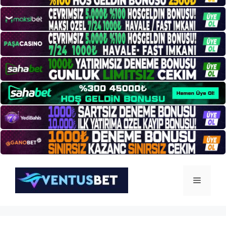
İçeriğe
atla
Menü