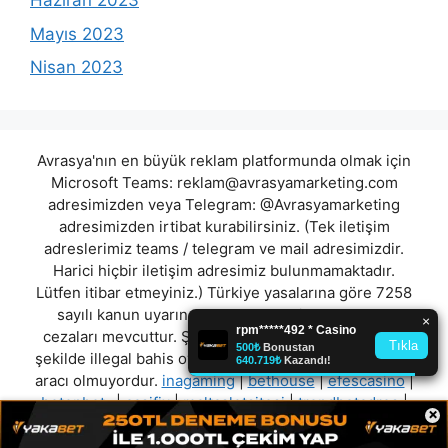
Haziran 2023
Mayıs 2023
Nisan 2023
Avrasya'nın en büyük reklam platformunda olmak için
Microsoft Teams:
reklam@avrasyamarketing.com
adresimizden veya Telegram: @Avrasyamarketing
adresimizden irtibat kurabilirsiniz. (Tek iletişim
adreslerimiz teams / telegram ve mail adresimizdir.
Harici hiçbir iletişim adresimiz bulunmamaktadır.
Lütfen itibar etmeyiniz.) Türkiye yasalarına göre 7258
sayılı kanun uyarınca yasa dışı bahis oynamanın
cezaları mevcuttur. Şu an bulunduğunuz site hiç bir
şekilde illegal bahis oyunları oynatmıyor ve oynamaya
aracı olmuyordur.
inagaming
|
bethouse
|
efescasino
|
betonbet-
|
casifix
|
maltaslotsitesi
|
trendbetadres
|
×
casinoper