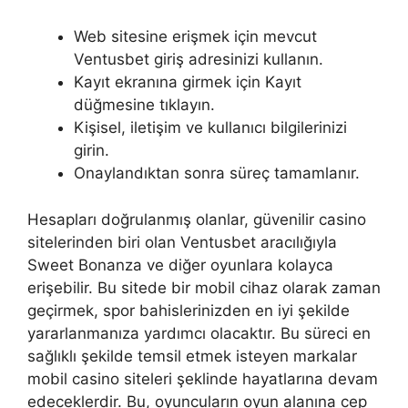
Web sitesine erişmek için mevcut
Ventusbet giriş adresinizi kullanın.
Kayıt ekranına girmek için Kayıt
düğmesine tıklayın.
Kişisel, iletişim ve kullanıcı bilgilerinizi
girin.
Onaylandıktan sonra süreç tamamlanır.
Hesapları doğrulanmış olanlar, güvenilir casino
sitelerinden biri olan Ventusbet aracılığıyla
Sweet Bonanza ve diğer oyunlara kolayca
erişebilir. Bu sitede bir mobil cihaz olarak zaman
geçirmek, spor bahislerinizden en iyi şekilde
yararlanmanıza yardımcı olacaktır. Bu süreci en
sağlıklı şekilde temsil etmek isteyen markalar
mobil casino siteleri şeklinde hayatlarına devam
edeceklerdir. Bu, oyuncuların oyun alanına cep