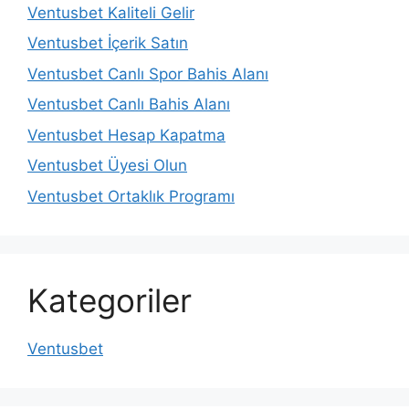
Ventusbet Kaliteli Gelir
Ventusbet İçerik Satın
Ventusbet Canlı Spor Bahis Alanı
Ventusbet Canlı Bahis Alanı
Ventusbet Hesap Kapatma
Ventusbet Üyesi Olun
Ventusbet Ortaklık Programı
Kategoriler
Ventusbet