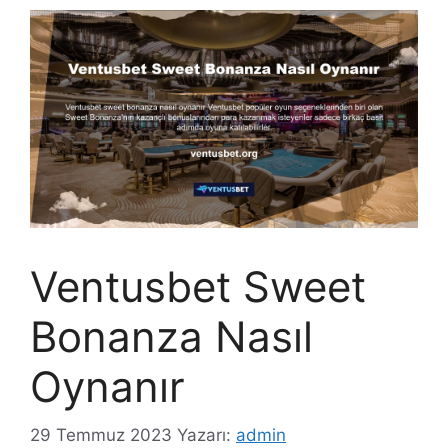
Ventusbet Sweet
Bonanza Nasıl
Oynanır
29 Temmuz 2023
Yazarı:
admin