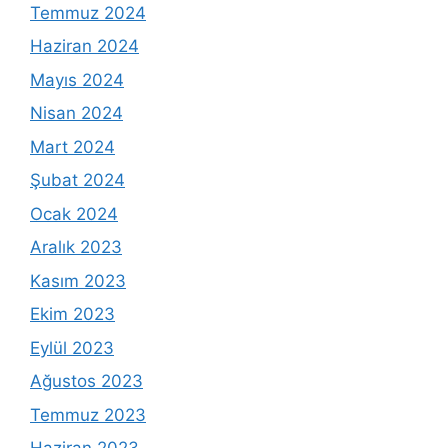
Temmuz 2024
Haziran 2024
Mayıs 2024
Nisan 2024
Mart 2024
Şubat 2024
Ocak 2024
Aralık 2023
Kasım 2023
Ekim 2023
Eylül 2023
Ağustos 2023
Temmuz 2023