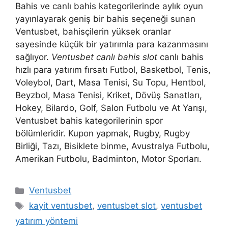
Bahis ve canlı bahis kategorilerinde aylık oyun
yayınlayarak geniş bir bahis seçeneği sunan
Ventusbet, bahisçilerin yüksek oranlar
sayesinde küçük bir yatırımla para kazanmasını
sağlıyor.
Ventusbet canlı bahis slot
canlı bahis
hızlı para yatırım fırsatı Futbol, ​​Basketbol, ​​Tenis,
Voleybol, Dart, Masa Tenisi, Su Topu, Hentbol, ​​
Beyzbol, Masa Tenisi, Kriket, Dövüş Sanatları,
Hokey, Bilardo, Golf, Salon Futbolu ve At Yarışı,
Ventusbet bahis kategorilerinin spor
bölümleridir. Kupon yapmak, Rugby, Rugby
Birliği, Tazı, Bisiklete binme, Avustralya Futbolu,
Amerikan Futbolu, Badminton, Motor Sporları.
Kategoriler
Ventusbet
Etiketler
kayit ventusbet
,
ventusbet slot
,
ventusbet
yatırım yöntemi