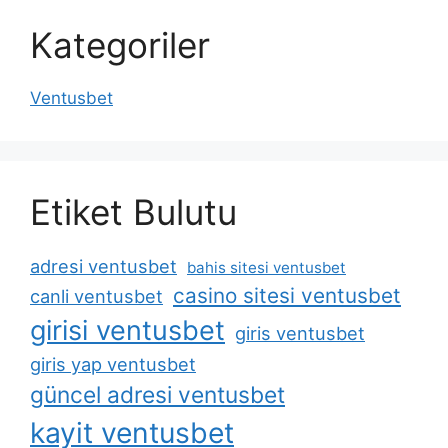
Kategoriler
Ventusbet
Etiket Bulutu
adresi ventusbet
bahis sitesi ventusbet
casino sitesi ventusbet
canli ventusbet
girisi ventusbet
giris ventusbet
giris yap ventusbet
güncel adresi ventusbet
kayit ventusbet