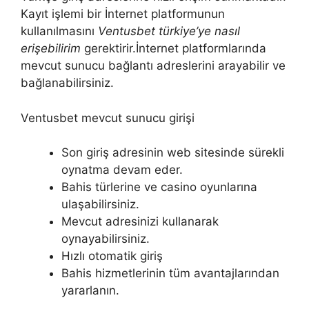
Kayıt işlemi bir İnternet platformunun
kullanılmasını
Ventusbet türkiye’ye nasıl
erişebilirim
gerektirir.İnternet platformlarında
mevcut sunucu bağlantı adreslerini arayabilir ve
bağlanabilirsiniz.
Ventusbet mevcut sunucu girişi
Son giriş adresinin web sitesinde sürekli
oynatma devam eder.
Bahis türlerine ve casino oyunlarına
ulaşabilirsiniz.
Mevcut adresinizi kullanarak
oynayabilirsiniz.
Hızlı otomatik giriş
Bahis hizmetlerinin tüm avantajlarından
yararlanın.