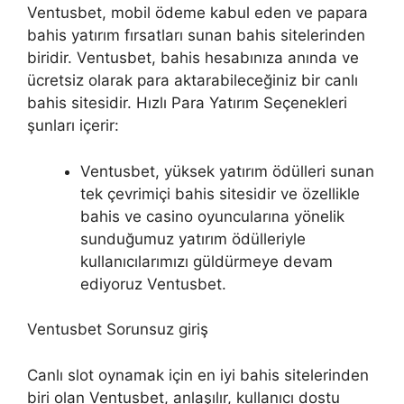
Ventusbet, mobil ödeme kabul eden ve papara
bahis yatırım fırsatları sunan bahis sitelerinden
biridir. Ventusbet, bahis hesabınıza anında ve
ücretsiz olarak para aktarabileceğiniz bir canlı
bahis sitesidir. Hızlı Para Yatırım Seçenekleri
şunları içerir:
Ventusbet, yüksek yatırım ödülleri sunan
tek çevrimiçi bahis sitesidir ve özellikle
bahis ve casino oyuncularına yönelik
sunduğumuz yatırım ödülleriyle
kullanıcılarımızı güldürmeye devam
ediyoruz Ventusbet.
Ventusbet Sorunsuz giriş
Canlı slot oynamak için en iyi bahis sitelerinden
biri olan Ventusbet, anlaşılır, kullanıcı dostu