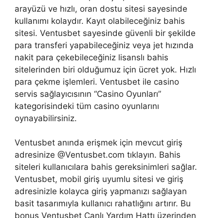
arayüzü ve hızlı, oran dostu sitesi sayesinde
kullanımı kolaydır. Kayıt olabileceğiniz bahis
sitesi. Ventusbet sayesinde güvenli bir şekilde
para transferi yapabileceğiniz veya jet hızında
nakit para çekebileceğiniz lisanslı bahis
sitelerinden biri olduğumuz için ücret yok. Hızlı
para çekme işlemleri. Ventusbet ile casino
servis sağlayıcısının “Casino Oyunları”
kategorisindeki tüm casino oyunlarını
oynayabilirsiniz.
Ventusbet anında erişmek için mevcut giriş
adresinize @Ventusbet.com tıklayın. Bahis
siteleri kullanıcılara bahis gereksinimleri sağlar.
Ventusbet, mobil giriş uyumlu sitesi ve giriş
adresinizle kolayca giriş yapmanızı sağlayan
basit tasarımıyla kullanıcı rahatlığını artırır. Bu
bonus Ventusbet Canlı Yardım Hattı üzerinden