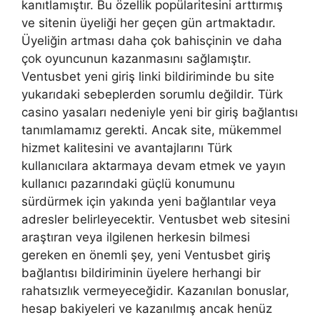
kanıtlamıştır. Bu özellik popülaritesini arttırmış
ve sitenin üyeliği her geçen gün artmaktadır.
Üyeliğin artması daha çok bahisçinin ve daha
çok oyuncunun kazanmasını sağlamıştır.
Ventusbet yeni giriş linki bildiriminde bu site
yukarıdaki sebeplerden sorumlu değildir. Türk
casino yasaları nedeniyle yeni bir giriş bağlantısı
tanımlamamız gerekti. Ancak site, mükemmel
hizmet kalitesini ve avantajlarını Türk
kullanıcılara aktarmaya devam etmek ve yayın
kullanıcı pazarındaki güçlü konumunu
sürdürmek için yakında yeni bağlantılar veya
adresler belirleyecektir. Ventusbet web sitesini
araştıran veya ilgilenen herkesin bilmesi
gereken en önemli şey, yeni Ventusbet giriş
bağlantısı bildiriminin üyelere herhangi bir
rahatsızlık vermeyeceğidir. Kazanılan bonuslar,
hesap bakiyeleri ve kazanılmış ancak henüz