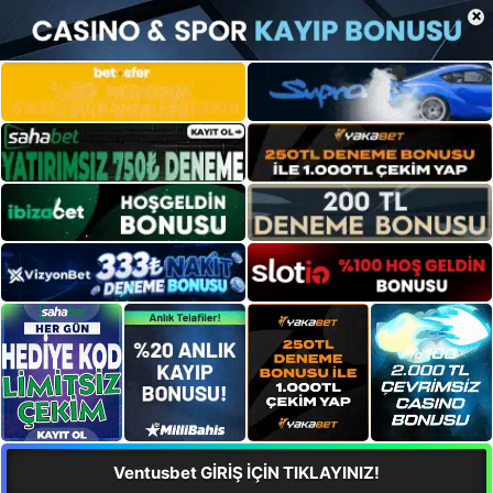
×
Ventusbet GİRİŞ İÇİN TIKLAYINIZ!