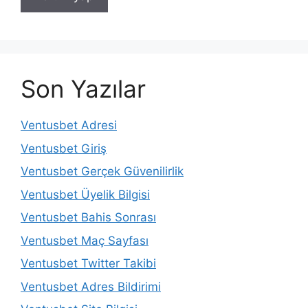
Son Yazılar
Ventusbet Adresi
Ventusbet Giriş
Ventusbet Gerçek Güvenilirlik
Ventusbet Üyelik Bilgisi
Ventusbet Bahis Sonrası
Ventusbet Maç Sayfası
Ventusbet Twitter Takibi
Ventusbet Adres Bildirimi