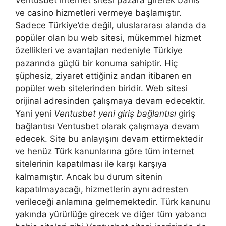
Ventusbet internet sitesi pazara girerek bahis
ve casino hizmetleri vermeye başlamıştır.
Sadece Türkiye’de değil, uluslararası alanda da
popüler olan bu web sitesi, mükemmel hizmet
özellikleri ve avantajları nedeniyle Türkiye
pazarında güçlü bir konuma sahiptir. Hiç
şüphesiz, ziyaret ettiğiniz andan itibaren en
popüler web sitelerinden biridir. Web sitesi
orijinal adresinden çalışmaya devam edecektir.
Yani yeni
Ventusbet yeni giriş bağlantısı
giriş
bağlantısı Ventusbet olarak çalışmaya devam
edecek. Site bu anlayışını devam ettirmektedir
ve henüz Türk kanunlarına göre tüm internet
sitelerinin kapatılması ile karşı karşıya
kalmamıştır. Ancak bu durum sitenin
kapatılmayacağı, hizmetlerin aynı adresten
verileceği anlamına gelmemektedir. Türk kanunu
yakında yürürlüğe girecek ve diğer tüm yabancı