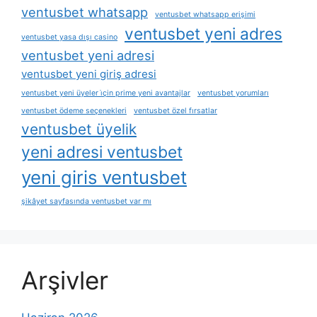
ventusbet whatsapp
ventusbet whatsapp erişimi
ventusbet yeni adres
ventusbet yasa dışı casino
ventusbet yeni adresi
ventusbet yeni giriş adresi
ventusbet yeni üyeler i̇çin prime yeni avantajlar
ventusbet yorumları
ventusbet ödeme seçenekleri
ventusbet özel fırsatlar
ventusbet üyelik
yeni adresi ventusbet
yeni giris ventusbet
şikâyet sayfasında ventusbet var mı
Arşivler