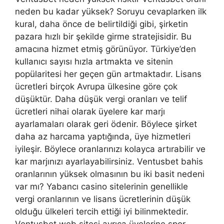
neden bu kadar yüksek? Soruyu cevaplarken ilk
kural, daha önce de belirtildiği gibi, şirketin
pazara hızlı bir şekilde girme stratejisidir. Bu
amacına hizmet etmiş görünüyor. Türkiye’den
kullanıcı sayısı hızla artmakta ve sitenin
popülaritesi her geçen gün artmaktadır. Lisans
ücretleri birçok Avrupa ülkesine göre çok
düşüktür. Daha düşük vergi oranları ve telif
ücretleri nihai olarak üyelere kar marjı
ayarlamaları olarak geri ödenir. Böylece şirket
daha az harcama yaptığında, üye hizmetleri
iyileşir. Böylece oranlarınızı kolayca artırabilir ve
kar marjınızı ayarlayabilirsiniz. Ventusbet bahis
oranlarının yüksek olmasının bu iki basit nedeni
var mı? Yabancı casino sitelerinin genellikle
vergi oranlarının ve lisans ücretlerinin düşük
olduğu ülkeleri tercih ettiği iyi bilinmektedir.