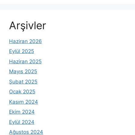
Arşivler
Haziran 2026
Eylül 2025
Haziran 2025
Mayıs 2025
Şubat 2025
Ocak 2025
Kasım 2024
Ekim 2024
Eylül 2024
Ağustos 2024