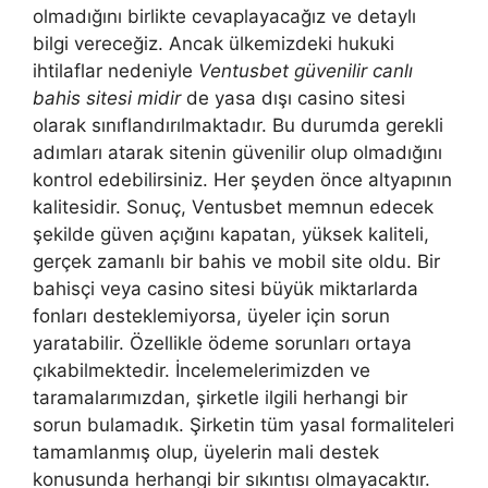
olmadığını birlikte cevaplayacağız ve detaylı
bilgi vereceğiz. Ancak ülkemizdeki hukuki
ihtilaflar nedeniyle
Ventusbet güvenilir canlı
bahis sitesi midir
de yasa dışı casino sitesi
olarak sınıflandırılmaktadır. Bu durumda gerekli
adımları atarak sitenin güvenilir olup olmadığını
kontrol edebilirsiniz. Her şeyden önce altyapının
kalitesidir. Sonuç, Ventusbet memnun edecek
şekilde güven açığını kapatan, yüksek kaliteli,
gerçek zamanlı bir bahis ve mobil site oldu. Bir
bahisçi veya casino sitesi büyük miktarlarda
fonları desteklemiyorsa, üyeler için sorun
yaratabilir. Özellikle ödeme sorunları ortaya
çıkabilmektedir. İncelemelerimizden ve
taramalarımızdan, şirketle ilgili herhangi bir
sorun bulamadık. Şirketin tüm yasal formaliteleri
tamamlanmış olup, üyelerin mali destek
konusunda herhangi bir sıkıntısı olmayacaktır.