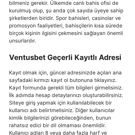
bilmeniz gerekir. Ülkemde canlı bahis ofisi de
kurulmuş olup, şu anda çok sayıda üyeye sahip
şirketlerden biridir. Spor bahisleri, casinolar ve
promosyon faaliyetleri, bahisçilerin kısa sürede
birçok kişinin ilgisini çekmesini sağlayan önemli
unsurlardır.
Ventusbet Geçerli Kayıtlı Adresi
Kayıt olmak için, güncel adresinizde açılan ana
sayfadaki kırmızı kayıt ol butonuna tıklayınız.
Kayıt formunda gerekli tüm bilgileri girmelisiniz.
İlk adımda hesap detaylarınızı oluşturabilirsiniz.
Siteye giriş yapmak için kullanılabilecek bir
kullanıcı adı belirtmelisiniz. Diğer kullanıcılar
kimlik bilgilerinizi görebileceğinden, bunun
rahatsız edici bir dil olmaması önemlidir.
Kullanıcı adları 8 veya daha fazla harf ve