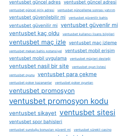
ventusbet güncel adres
ventusbet güncel adresi
ventusbet güncel giriş adresi
ventusbet güncelleme sonrası yatırım
ventusbet güvenilebilir mi
ventusbet güvenilir bahis
ventusbet güvenlir mi
ventusbet güvenilir mi
ventusbet kaç oldu
ventusbet kullanıcı lisans bilgileri
ventusbet maç izle
ventusbet maç izleme
ventusbet mobil erişim
ventusbet mekan bahis potansiyel
ventusbet mobil uygulama
ventusbet müşteri desteği
ventusbet nasil bir site
ventusbet oyun listesi
ventusbet para çekme
ventusbet oyunu
ventusbet poker kazananlar
ventusbet poker oyunları
ventusbet promosyon
ventusbet promosyon kodu
ventusbet sitesi
ventusbet sikayet
ventusbet spor bahisleri
ventusbet sunduğu bonusları güvenli mi
ventusbet sürekli casino