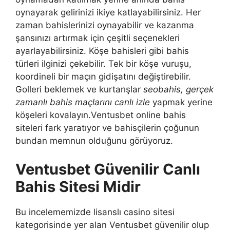
oynayarak gelirinizi ikiye katlayabilirsiniz. Her
zaman bahislerinizi oynayabilir ve kazanma
şansınızı artırmak için çeşitli seçenekleri
ayarlayabilirsiniz. Köşe bahisleri gibi bahis
türleri ilginizi çekebilir. Tek bir köşe vuruşu,
koordineli bir maçın gidişatını değiştirebilir.
Golleri beklemek ve kurtarışlar
seobahis, gerçek
zamanlı bahis maçlarını canlı izle
yapmak yerine
köşeleri kovalayın.Ventusbet online bahis
siteleri fark yaratıyor ve bahisçilerin çoğunun
bundan memnun olduğunu görüyoruz.
Ventusbet Güvenilir Canlı
Bahis Sitesi Midir
Bu incelememizde lisanslı casino sitesi
kategorisinde yer alan Ventusbet güvenilir olup