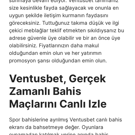
sunmaya devam ediyor. Ventusbet tanımanız
size kesinlikle fayda sağlayacak ve onunla en
uygun şekilde iletişim kurmanın faydasını
göreceksiniz. Tuttuğunuz takıma düşük ve ilgi
çekici meblağlar teklif etmekten sıkıldıysanız bu
adrese güvenle üye olabilir ve bir an önce üye
olabilirsiniz. Fiyatlarınızın daha makul
olduğundan emin olun ve her yatırımın
promosyon şansı olduğundan emin olun.
Ventusbet, Gerçek
Zamanlı Bahis
Maçlarını Canlı Izle
Spor bahislerine ayrılmış Ventusbet canlı bahis
ekranı da bahsetmeye değer. Oyunlara
oynamadan katılmak yerine anında bahis