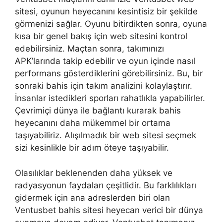
sitesi, oyunun heyecanını kesintisiz bir şekilde
görmenizi sağlar. Oyunu bitirdikten sonra, oyuna
kısa bir genel bakış için web sitesini kontrol
edebilirsiniz. Maçtan sonra, takımınızı
APK’larında takip edebilir ve oyun içinde nasıl
performans gösterdiklerini görebilirsiniz. Bu, bir
sonraki bahis için takım analizini kolaylaştırır.
İnsanlar istedikleri sporları rahatlıkla yapabilirler.
Çevrimiçi dünya ile bağlantı kurarak bahis
heyecanını daha mükemmel bir ortama
taşıyabiliriz. Alışılmadık bir web sitesi seçmek
sizi kesinlikle bir adım öteye taşıyabilir.
Olasılıklar beklenenden daha yüksek ve
radyasyonun faydaları çeşitlidir. Bu farklılıkları
gidermek için ana adreslerden biri olan
Ventusbet bahis sitesi heyecan verici bir dünya