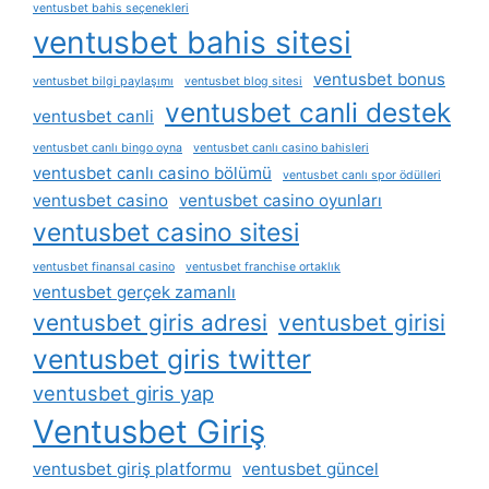
ventusbet bahis seçenekleri
ventusbet bahis sitesi
ventusbet bonus
ventusbet bilgi paylaşımı
ventusbet blog sitesi
ventusbet canli destek
ventusbet canli
ventusbet canlı bingo oyna
ventusbet canlı casino bahisleri
ventusbet canlı casino bölümü
ventusbet canlı spor ödülleri
ventusbet casino
ventusbet casino oyunları
ventusbet casino sitesi
ventusbet finansal casino
ventusbet franchise ortaklık
ventusbet gerçek zamanlı
ventusbet giris adresi
ventusbet girisi
ventusbet giris twitter
ventusbet giris yap
Ventusbet Giriş
ventusbet giriş platformu
ventusbet güncel