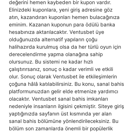
değerini hemen kaybeden bir kupon vardır.
Elinizdeki kuponlara, yeni giriş adresine göz
atın, kazandıran kuponları hemen bulacağınıza
eminim. Kazanan kuponun para ödülü banka
hesabınıza aktarılacaktır. Ventusbet üye
olduğunuzda alternatif yapıların çoğu
halihazırda kurulmuş olsa da her türlü oyun için
derecelendirme yapma olanağına sahip
olursunuz. Bu sistemi ne kadar hızlı
çalıştırırsanız, sonuç o kadar verimli ve etkili
olur. Sonuç olarak Ventusbet ile etkileşimlerin
çoğuna hâlâ katılabilirsiniz. Bu konu, sanal bahis
platformunuzdan gelir elde etmenize yardımcı
olacaktır. Ventusbet sanal bahis imkanları
nedeniyle insanların ilgisini çekmiştir. Siteye giriş
yaptığınızda sayfanın üst kısmında yer alan
sanal bahis bölümüne yönlendirileceksiniz. Bu
bölüm son zamanlarda önemli bir popülerlik