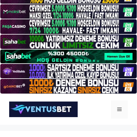
İçeriğe
atla
Menü