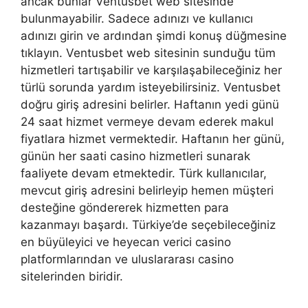
ancak bunlar Ventusbet web sitesinde
bulunmayabilir. Sadece adınızı ve kullanıcı
adınızı girin ve ardından şimdi konuş düğmesine
tıklayın. Ventusbet web sitesinin sunduğu tüm
hizmetleri tartışabilir ve karşılaşabileceğiniz her
türlü sorunda yardım isteyebilirsiniz. Ventusbet
doğru giriş adresini belirler. Haftanın yedi günü
24 saat hizmet vermeye devam ederek makul
fiyatlara hizmet vermektedir. Haftanın her günü,
günün her saati casino hizmetleri sunarak
faaliyete devam etmektedir. Türk kullanıcılar,
mevcut giriş adresini belirleyip hemen müşteri
desteğine göndererek hizmetten para
kazanmayı başardı. Türkiye’de seçebileceğiniz
en büyüleyici ve heyecan verici casino
platformlarından ve uluslararası casino
sitelerinden biridir.