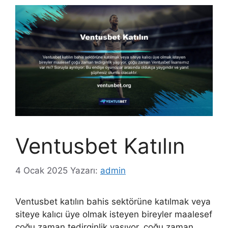
Ventusbet Katılın
4 Ocak 2025
Yazarı:
admin
Ventusbet katılın bahis sektörüne katılmak veya
siteye kalıcı üye olmak isteyen bireyler maalesef
çoğu zaman tedirginlik yaşıyor, çoğu zaman