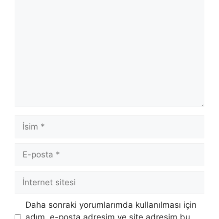
Yorum
İsim
E-
posta
İnternet
sitesi
Daha sonraki yorumlarımda kullanılması için
adım, e-posta adresim ve site adresim bu