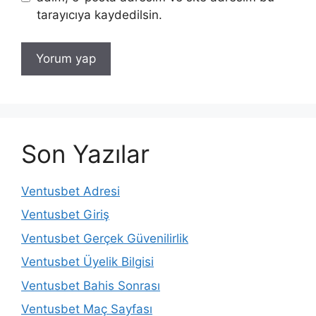
tarayıcıya kaydedilsin.
Son Yazılar
Ventusbet Adresi
Ventusbet Giriş
Ventusbet Gerçek Güvenilirlik
Ventusbet Üyelik Bilgisi
Ventusbet Bahis Sonrası
Ventusbet Maç Sayfası