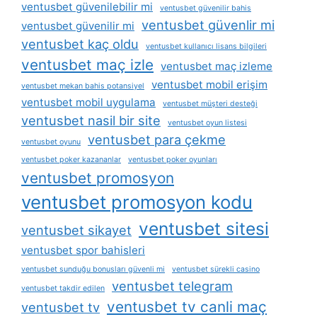
ventusbet güvenilebilir mi
ventusbet güvenilir bahis
ventusbet güvenlir mi
ventusbet güvenilir mi
ventusbet kaç oldu
ventusbet kullanıcı lisans bilgileri
ventusbet maç izle
ventusbet maç izleme
ventusbet mobil erişim
ventusbet mekan bahis potansiyel
ventusbet mobil uygulama
ventusbet müşteri desteği
ventusbet nasil bir site
ventusbet oyun listesi
ventusbet para çekme
ventusbet oyunu
ventusbet poker kazananlar
ventusbet poker oyunları
ventusbet promosyon
ventusbet promosyon kodu
ventusbet sitesi
ventusbet sikayet
ventusbet spor bahisleri
ventusbet sunduğu bonusları güvenli mi
ventusbet sürekli casino
ventusbet telegram
ventusbet takdir edilen
ventusbet tv canli maç
ventusbet tv