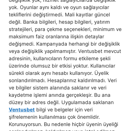
yok. Oyunlar aynı kaldı ve oyun sağlayıcılar
tekliflerini değiştirmedi. Mali kayıtlar güncel
değil. Banka bilgileri, hesap bilgileri, yatırım
stratejileri, para çekme seçenekleri, minimum ve
maksimum faiz oranlarına ilişkin detaylar
değişmedi. Kampanyada herhangi bir değişiklik
veya değişiklik yapılmamıştır. Ventusbet mevcut
adresinin, kullanıcıların formu etkileme şekli
üzerinde olumsuz bir etkisi yoktur. Kullanıcılar
sürekli olarak aynı hesabı kullanıyor. Üyelik
sonlandırılmadı. Hesaplarınız kaldırılmadı. Veri
ve bilgiler sistem alanında saklanır ve veri
kaydetme işlemi anında gerçekleşir. Bu ana
düzey bir adres değil. Uygulamada saklanan
Ventusbet
bilgi ve belgeler için veri
şifrelemenin kullanılması çok önemlidir.
Korunuyorsun. Bu nedenle hiçbir üyenin üyeliği