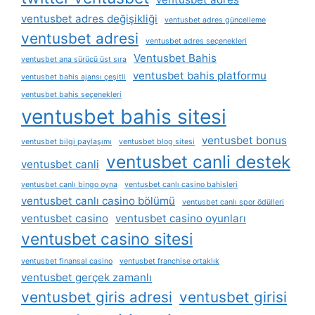
ventusbet adres değişikliği
ventusbet adres güncelleme
ventusbet adresi
ventusbet adres seçenekleri
Ventusbet Bahis
ventusbet ana sürücü üst sıra
ventusbet bahis platformu
ventusbet bahis ajansı çeşitli
ventusbet bahis seçenekleri
ventusbet bahis sitesi
ventusbet bonus
ventusbet bilgi paylaşımı
ventusbet blog sitesi
ventusbet canli destek
ventusbet canli
ventusbet canlı bingo oyna
ventusbet canlı casino bahisleri
ventusbet canlı casino bölümü
ventusbet canlı spor ödülleri
ventusbet casino
ventusbet casino oyunları
ventusbet casino sitesi
ventusbet finansal casino
ventusbet franchise ortaklık
ventusbet gerçek zamanlı
ventusbet giris adresi
ventusbet girisi