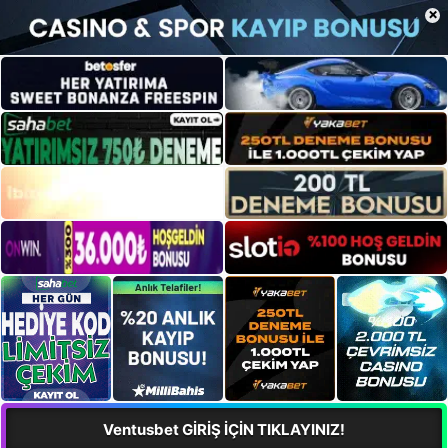
×
Ventusbet GİRİŞ İÇİN TIKLAYINIZ!