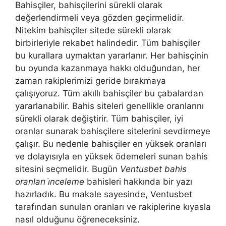
Bahisçiler, bahisçilerini sürekli olarak
değerlendirmeli veya gözden geçirmelidir.
Nitekim bahisçiler sitede sürekli olarak
birbirleriyle rekabet halindedir. Tüm bahisçiler
bu kurallara uymaktan yararlanır. Her bahisçinin
bu oyunda kazanmaya hakkı olduğundan, her
zaman rakiplerimizi geride bırakmaya
çalışıyoruz. Tüm akıllı bahisçiler bu çabalardan
yararlanabilir. Bahis siteleri genellikle oranlarını
sürekli olarak değiştirir. Tüm bahisçiler, iyi
oranlar sunarak bahisçilere sitelerini sevdirmeye
çalışır. Bu nedenle bahisçiler en yüksek oranları
ve dolayısıyla en yüksek ödemeleri sunan bahis
sitesini seçmelidir. Bugün
Ventusbet bahis
oranları i̇nceleme
bahisleri hakkında bir yazı
hazırladık. Bu makale sayesinde, Ventusbet
tarafından sunulan oranları ve rakiplerine kıyasla
nasıl olduğunu öğreneceksiniz.