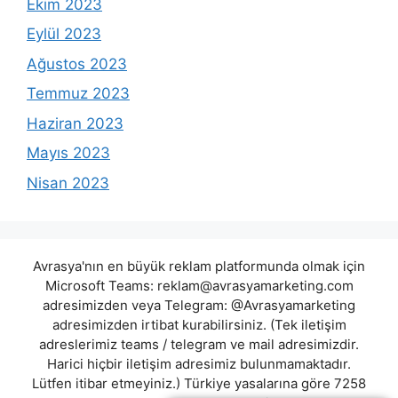
Ekim 2023
Eylül 2023
Ağustos 2023
Temmuz 2023
Haziran 2023
Mayıs 2023
Nisan 2023
Avrasya'nın en büyük reklam platformunda olmak için
Microsoft Teams:
reklam@avrasyamarketing.com
adresimizden veya Telegram: @Avrasyamarketing
adresimizden irtibat kurabilirsiniz. (Tek iletişim
adreslerimiz teams / telegram ve mail adresimizdir.
Harici hiçbir iletişim adresimiz bulunmamaktadır.
Lütfen itibar etmeyiniz.) Türkiye yasalarına göre 7258