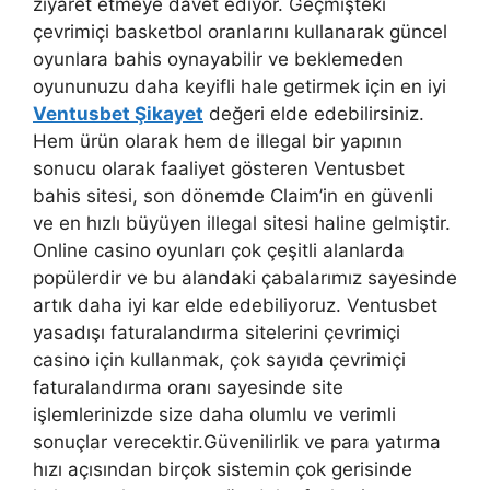
ziyaret etmeye davet ediyor. Geçmişteki
çevrimiçi basketbol oranlarını kullanarak güncel
oyunlara bahis oynayabilir ve beklemeden
oyununuzu daha keyifli hale getirmek için en iyi
Ventusbet Şikayet
değeri elde edebilirsiniz.
Hem ürün olarak hem de illegal bir yapının
sonucu olarak faaliyet gösteren Ventusbet
bahis sitesi, son dönemde Claim’in en güvenli
ve en hızlı büyüyen illegal sitesi haline gelmiştir.
Online casino oyunları çok çeşitli alanlarda
popülerdir ve bu alandaki çabalarımız sayesinde
artık daha iyi kar elde edebiliyoruz. Ventusbet
yasadışı faturalandırma sitelerini çevrimiçi
casino için kullanmak, çok sayıda çevrimiçi
faturalandırma oranı sayesinde site
işlemlerinizde size daha olumlu ve verimli
sonuçlar verecektir.Güvenilirlik ve para yatırma
hızı açısından birçok sistemin çok gerisinde