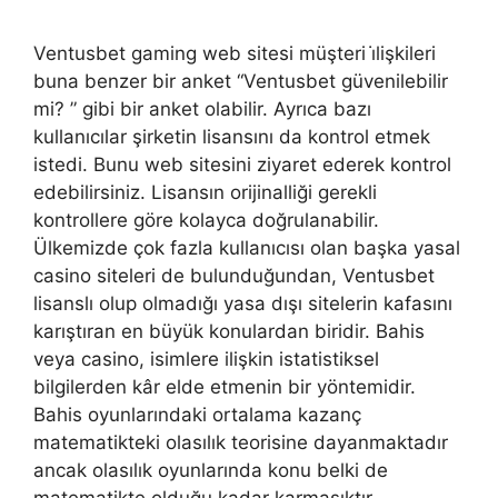
Ventusbet gaming web sitesi müşteri i̇lişkileri
buna benzer bir anket “Ventusbet güvenilebilir
mi? ” gibi bir anket olabilir. Ayrıca bazı
kullanıcılar şirketin lisansını da kontrol etmek
istedi. Bunu web sitesini ziyaret ederek kontrol
edebilirsiniz. Lisansın orijinalliği gerekli
kontrollere göre kolayca doğrulanabilir.
Ülkemizde çok fazla kullanıcısı olan başka yasal
casino siteleri de bulunduğundan, Ventusbet
lisanslı olup olmadığı yasa dışı sitelerin kafasını
karıştıran en büyük konulardan biridir. Bahis
veya casino, isimlere ilişkin istatistiksel
bilgilerden kâr elde etmenin bir yöntemidir.
Bahis oyunlarındaki ortalama kazanç
matematikteki olasılık teorisine dayanmaktadır
ancak olasılık oyunlarında konu belki de