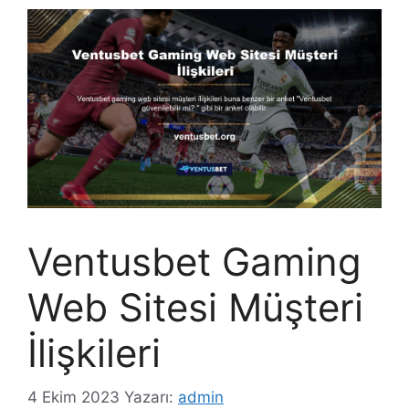
Ventusbet Gaming
Web Sitesi Müşteri
İlişkileri
4 Ekim 2023
Yazarı:
admin