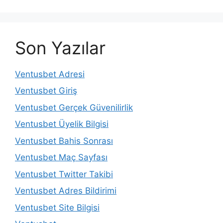
Son Yazılar
Ventusbet Adresi
Ventusbet Giriş
Ventusbet Gerçek Güvenilirlik
Ventusbet Üyelik Bilgisi
Ventusbet Bahis Sonrası
Ventusbet Maç Sayfası
Ventusbet Twitter Takibi
Ventusbet Adres Bildirimi
Ventusbet Site Bilgisi