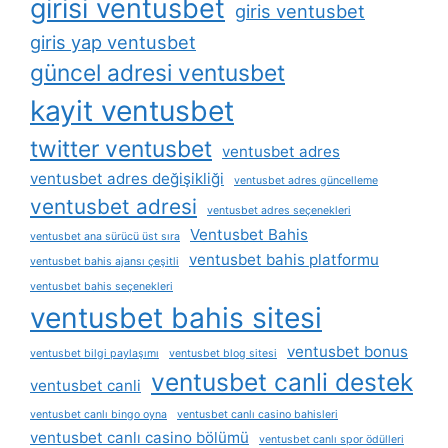
girisi ventusbet
giris ventusbet
giris yap ventusbet
güncel adresi ventusbet
kayit ventusbet
twitter ventusbet
ventusbet adres
ventusbet adres değişikliği
ventusbet adres güncelleme
ventusbet adresi
ventusbet adres seçenekleri
Ventusbet Bahis
ventusbet ana sürücü üst sıra
ventusbet bahis platformu
ventusbet bahis ajansı çeşitli
ventusbet bahis seçenekleri
ventusbet bahis sitesi
ventusbet bonus
ventusbet bilgi paylaşımı
ventusbet blog sitesi
ventusbet canli destek
ventusbet canli
ventusbet canlı bingo oyna
ventusbet canlı casino bahisleri
ventusbet canlı casino bölümü
ventusbet canlı spor ödülleri