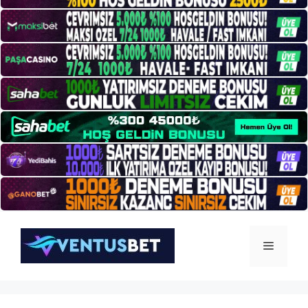
İçeriğe
atla
Menü