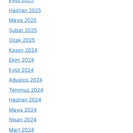
Eylül 2025
Haziran 2025
Mayıs 2025
Şubat 2025
Ocak 2025
Kasım 2024
Ekim 2024
Eylül 2024
Ağustos 2024
Temmuz 2024
Haziran 2024
Mayıs 2024
Nisan 2024
Mart 2024