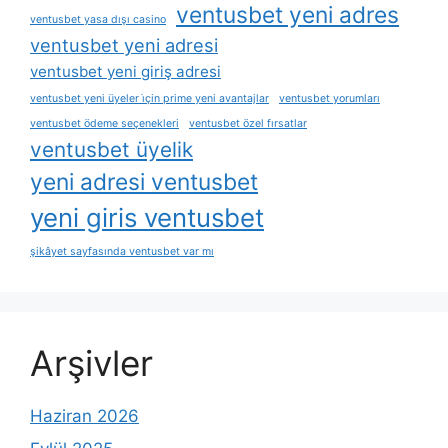
ventusbet yeni adres
ventusbet yasa dışı casino
ventusbet yeni adresi
ventusbet yeni giriş adresi
ventusbet yeni üyeler i̇çin prime yeni avantajlar
ventusbet yorumları
ventusbet ödeme seçenekleri
ventusbet özel fırsatlar
ventusbet üyelik
yeni adresi ventusbet
yeni giris ventusbet
şikâyet sayfasında ventusbet var mı
Arşivler
Haziran 2026