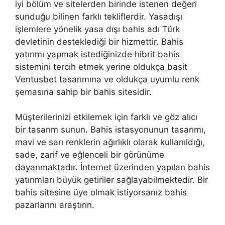
iyi bölüm ve sitelerden birinde istenen değeri
sunduğu bilinen farklı tekliflerdir. Yasadışı
işlemlere yönelik yasa dışı bahis adı Türk
devletinin desteklediği bir hizmettir. Bahis
yatırımı yapmak istediğinizde hibrit bahis
sistemini tercih etmek yerine oldukça basit
Ventusbet tasarımına ve oldukça uyumlu renk
şemasına sahip bir bahis sitesidir.
Müşterilerinizi etkilemek için farklı ve göz alıcı
bir tasarım sunun. Bahis istasyonunun tasarımı,
mavi ve sarı renklerin ağırlıklı olarak kullanıldığı,
sade, zarif ve eğlenceli bir görünüme
dayanmaktadır. İnternet üzerinden yapılan bahis
yatırımları büyük getiriler sağlayabilmektedir. Bir
bahis sitesine üye olmak istiyorsanız bahis
pazarlarını araştırın.