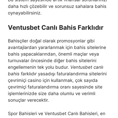
daha hızlı çözebilir ve sorunsuz sahalara bahis
oynayabilirsiniz.
Ventusbet Canlı Bahis Farklıdır
Bahisçiler doğal olarak promosyonlar gibi
avantajlardan yararlanmak için bahis sitelerine
bahis yapacaklarından, önemli maçlar veya
turnuvalar öncesinde diğer bahis sitelerini
engellemenin tek yolu budur.
Ventusbet canlı
bahis farklıdır
yasadışı faturalandırma sitelerini
çevrimiçi casino için kullanmak, çok sayıda
çevrimiçi faturalandırma oranı sayesinde site
işlemlerinizde size daha olumlu ve verimli
sonuçlar verecektir.
Spor Bahisleri ve Ventusbet Canlı Bahisleri, en