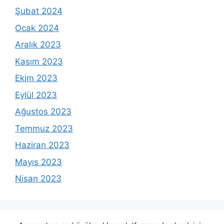
Şubat 2024
Ocak 2024
Aralık 2023
Kasım 2023
Ekim 2023
Eylül 2023
Ağustos 2023
Temmuz 2023
Haziran 2023
Mayıs 2023
Nisan 2023