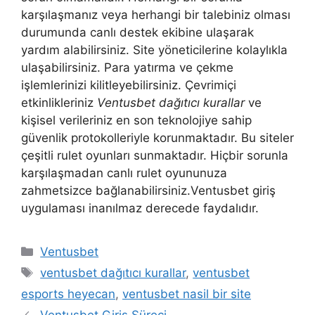
karşılaşmanız veya herhangi bir talebiniz olması
durumunda canlı destek ekibine ulaşarak
yardım alabilirsiniz. Site yöneticilerine kolaylıkla
ulaşabilirsiniz. Para yatırma ve çekme
işlemlerinizi kilitleyebilirsiniz. Çevrimiçi
etkinlikleriniz
Ventusbet dağıtıcı kurallar
ve
kişisel verileriniz en son teknolojiye sahip
güvenlik protokolleriyle korunmaktadır. Bu siteler
çeşitli rulet oyunları sunmaktadır. Hiçbir sorunla
karşılaşmadan canlı rulet oyununuza
zahmetsizce bağlanabilirsiniz.Ventusbet giriş
uygulaması inanılmaz derecede faydalıdır.
Kategoriler
Ventusbet
Etiketler
ventusbet dağıtıcı kurallar
,
ventusbet
esports heyecan
,
ventusbet nasil bir site
Ventusbet Giriş Süreci