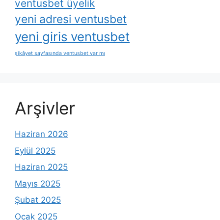
ventusbet üyelik
yeni adresi ventusbet
yeni giris ventusbet
şikâyet sayfasında ventusbet var mı
Arşivler
Haziran 2026
Eylül 2025
Haziran 2025
Mayıs 2025
Şubat 2025
Ocak 2025