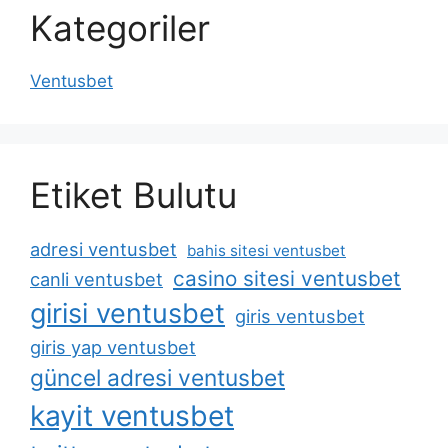
Kategoriler
Ventusbet
Etiket Bulutu
adresi ventusbet
bahis sitesi ventusbet
casino sitesi ventusbet
canli ventusbet
girisi ventusbet
giris ventusbet
giris yap ventusbet
güncel adresi ventusbet
kayit ventusbet