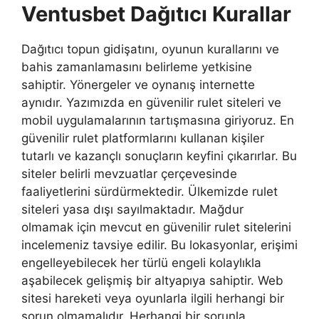
Ventusbet Dağıtıcı Kurallar
Dağıtıcı topun gidişatını, oyunun kurallarını ve
bahis zamanlamasını belirleme yetkisine
sahiptir. Yönergeler ve oynanış internette
aynıdır. Yazımızda en güvenilir rulet siteleri ve
mobil uygulamalarının tartışmasına giriyoruz. En
güvenilir rulet platformlarını kullanan kişiler
tutarlı ve kazançlı sonuçların keyfini çıkarırlar. Bu
siteler belirli mevzuatlar çerçevesinde
faaliyetlerini sürdürmektedir. Ülkemizde rulet
siteleri yasa dışı sayılmaktadır. Mağdur
olmamak için mevcut en güvenilir rulet sitelerini
incelemeniz tavsiye edilir. Bu lokasyonlar, erişimi
engelleyebilecek her türlü engeli kolaylıkla
aşabilecek gelişmiş bir altyapıya sahiptir. Web
sitesi hareketi veya oyunlarla ilgili herhangi bir
sorun olmamalıdır. Herhangi bir sorunla