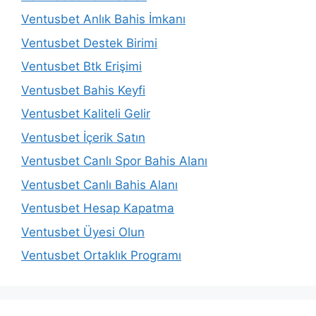
Ventusbet Anlık Bahis İmkanı
Ventusbet Destek Birimi
Ventusbet Btk Erişimi
Ventusbet Bahis Keyfi
Ventusbet Kaliteli Gelir
Ventusbet İçerik Satın
Ventusbet Canlı Spor Bahis Alanı
Ventusbet Canlı Bahis Alanı
Ventusbet Hesap Kapatma
Ventusbet Üyesi Olun
Ventusbet Ortaklık Programı