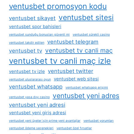
ventusbet promosyon kodu
ventusbet sitesi
ventusbet sikayet
ventusbet spor bahisleri
ventusbet sunduğu bonusları güvenli mi
ventusbet sürekli casino
ventusbet telegram
ventusbet takdir edilen
ventusbet tv canli maç
ventusbet tv
ventusbet tv canli maç izle
ventusbet twitter
ventusbet tv izle
ventusbet web sitesi
ventusbet uluslararası oyun
ventusbet whatsapp
ventusbet whatsapp erişimi
ventusbet yeni adres
ventusbet yasa dışı casino
ventusbet yeni adresi
ventusbet yeni giriş adresi
ventusbet yeni üyeler i̇çin prime yeni avantajlar
ventusbet yorumları
ventusbet ödeme seçenekleri
ventusbet özel fırsatlar