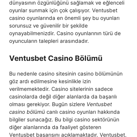
dünyasının özgünlüğünü sağlamak ve eğlenceli
oyunlar sunmak için çok çalışıyor. Ventusbet
casino oyunlarında en önemli şey bu oyunları
sorunsuz ve güvenilir bir şekilde
oynayabilmenizdir. Casino oyunlarının türü de
oyuncuların talepleri arasındadır.
Ventusbet Casino Bölümü
Bu nedenle casino sitesinin casino bölümünün
göz ardı edilmesine kesinlikle izin
verilmemektedir. Casino sitelerinin sadece
casinolarda değil diğer alanlarda da başarılı
olması gerekiyor. Bugün sizlere
Ventusbet
casino bölümü
canlı casino oyunları hakkında
bilgiler sunacağız. Bu bilgi casino sektörünün
diğer alanlarında da faaliyet gösteren
Ventusbet başarısını açıklamaktadır. Ventusbet,