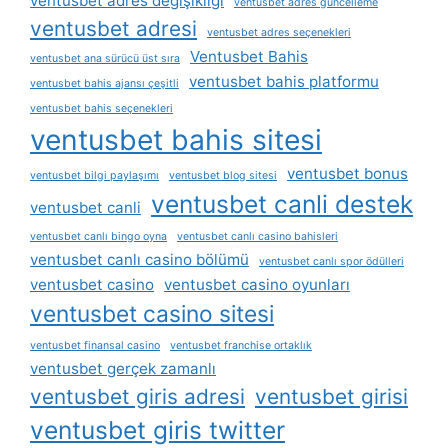
ventusbet adres değişikliği
ventusbet adres güncelleme
ventusbet adresi
ventusbet adres seçenekleri
Ventusbet Bahis
ventusbet ana sürücü üst sıra
ventusbet bahis platformu
ventusbet bahis ajansı çeşitli
ventusbet bahis seçenekleri
ventusbet bahis sitesi
ventusbet bonus
ventusbet bilgi paylaşımı
ventusbet blog sitesi
ventusbet canli destek
ventusbet canli
ventusbet canlı bingo oyna
ventusbet canlı casino bahisleri
ventusbet canlı casino bölümü
ventusbet canlı spor ödülleri
ventusbet casino
ventusbet casino oyunları
ventusbet casino sitesi
ventusbet finansal casino
ventusbet franchise ortaklık
ventusbet gerçek zamanlı
ventusbet giris adresi
ventusbet girisi
ventusbet giris twitter