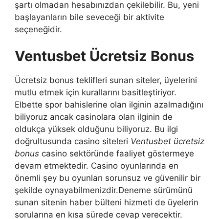
şartı olmadan hesabınızdan çekilebilir. Bu, yeni
başlayanların bile seveceği bir aktivite
seçeneğidir.
Ventusbet Ücretsiz Bonus
Ücretsiz bonus teklifleri sunan siteler, üyelerini
mutlu etmek için kurallarını basitleştiriyor.
Elbette spor bahislerine olan ilginin azalmadığını
biliyoruz ancak casinolara olan ilginin de
oldukça yüksek olduğunu biliyoruz. Bu ilgi
doğrultusunda casino siteleri
Ventusbet ücretsiz
bonus
casino sektöründe faaliyet göstermeye
devam etmektedir. Casino oyunlarında en
önemli şey bu oyunları sorunsuz ve güvenilir bir
şekilde oynayabilmenizdir.Deneme sürümünü
sunan sitenin haber bülteni hizmeti de üyelerin
sorularına en kısa sürede cevap verecektir.