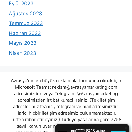
Eylül 2023
Ağustos 2023
Temmuz 2023
Haziran 2023
Mayıs 2023
Nisan 2023
Avrasya'nın en büyük reklam platformunda olmak için
Microsoft Teams:
reklam@avrasyamarketing.com
adresimizden veya Telegram: @Avrasyamarketing
adresimizden irtibat kurabilirsiniz. (Tek iletişim
adreslerimiz teams / telegram ve mail adresimizdir.
Harici hiçbir iletişim adresimiz bulunmamaktadır.
Lütfen itibar etmeyiniz.) Türkiye yasalarına göre 7258
sayılı kanun uyarınca yasa dışı bahis oynamanın