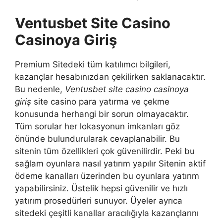
Ventusbet Site Casino
Casinoya Giriş
Premium Sitedeki tüm katılımcı bilgileri,
kazançlar hesabınızdan çekilirken saklanacaktır.
Bu nedenle,
Ventusbet site casino casinoya
giriş
site casino para yatırma ve çekme
konusunda herhangi bir sorun olmayacaktır.
Tüm sorular her lokasyonun imkanları göz
önünde bulundurularak cevaplanabilir. Bu
sitenin tüm özellikleri çok güvenilirdir. Peki bu
sağlam oyunlara nasıl yatırım yapılır Sitenin aktif
ödeme kanalları üzerinden bu oyunlara yatırım
yapabilirsiniz. Üstelik hepsi güvenilir ve hızlı
yatırım prosedürleri sunuyor. Üyeler ayrıca
sitedeki çeşitli kanallar aracılığıyla kazançlarını