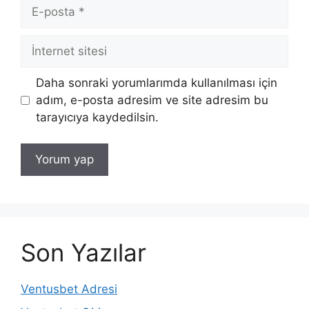
E-
posta
İnternet
sitesi
Daha sonraki yorumlarımda kullanılması için
adım, e-posta adresim ve site adresim bu
tarayıcıya kaydedilsin.
Son Yazılar
Ventusbet Adresi