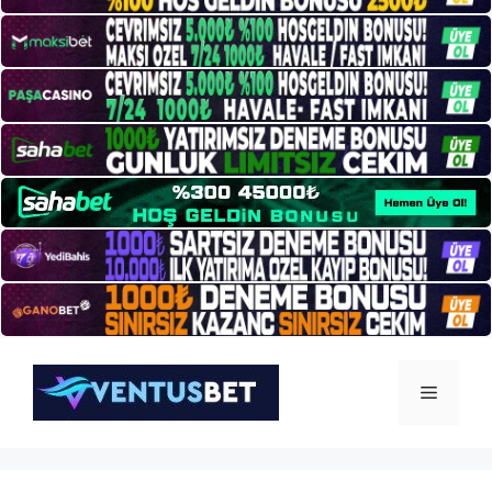
İçeriğe
atla
Menü