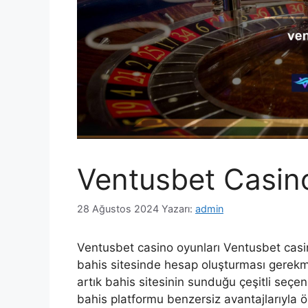
Ventusbet Casin
28 Ağustos 2024
Yazarı:
admin
Ventusbet casino oyunları Ventusbet casino
bahis sitesinde hesap oluşturması gerekm
artık bahis sitesinin sunduğu çeşitli seç
bahis platformu benzersiz avantajlarıyla 