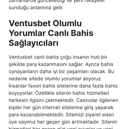
zamanlarda güncellediği ve yeni hikayeler
sunduğu anlamına gelir.
Ventusbet Olumlu
Yorumlar Canlı Bahis
Sağlayıcıları
Ventusbet canlı bahis çoğu insanın hızlı bir
şekilde para kazanmasını sağlar. Ayrıca bahis
oynayanların daha iyi bir yaşamları olacak. Bu
nedenle sitede olumlu yorumlar alıyoruz.
İnsanlar favori bahis sitelerine daha fazla bahis
koyuyorlar. Özellikle sitenin bahis hizmetleri
herkesin ilgisini çekmektedir. Casinolar ilgilenen
kişiler her gün internet sitelerine giriş yaparak
para kazanabilmektedir. Sitemizi ziyaret eden
üye sayımız her geçen gün artmaktadır. Sitenin