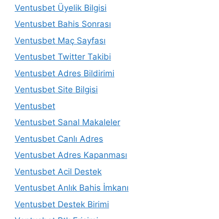
Ventusbet Üyelik Bilgisi
Ventusbet Bahis Sonrası
Ventusbet Maç Sayfası
Ventusbet Twitter Takibi
Ventusbet Adres Bildirimi
Ventusbet Site Bilgisi
Ventusbet
Ventusbet Sanal Makaleler
Ventusbet Canlı Adres
Ventusbet Adres Kapanması
Ventusbet Acil Destek
Ventusbet Anlık Bahis İmkanı
Ventusbet Destek Birimi