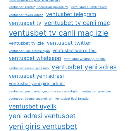
ventusbet sunduğu bonusları güvenli mi
ventusbet sürekli casino
ventusbet telegram
ventusbet takdir edilen
ventusbet tv canli maç
ventusbet tv
ventusbet tv canli maç izle
ventusbet twitter
ventusbet tv izle
ventusbet web sitesi
ventusbet uluslararası oyun
ventusbet whatsapp
ventusbet whatsapp erişimi
ventusbet yeni adres
ventusbet yasa dışı casino
ventusbet yeni adresi
ventusbet yeni giriş adresi
ventusbet yeni üyeler i̇çin prime yeni avantajlar
ventusbet yorumları
ventusbet ödeme seçenekleri
ventusbet özel fırsatlar
ventusbet üyelik
yeni adresi ventusbet
yeni giris ventusbet