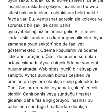
oyun sektöründeki konumu ve kaliteli hizmetiyle
insanların dikkatini çekiyor. İnsanların bu web
sitesi hakkında olumlu olduklarını belirtmekte
fayda var. Bu, Ventusbet adresinizle kolayca ve
sorunsuz bir şekilde canlı bahis
oynayabileceğiniz anlamına gelir. Bir site ne
kadar eski kurulursa o kadar güvenilir olur. Aynı
zamanda oyun sektöründe de faaliyet
göstermektedir. Ödeme koşullarını ve ödeme
istikrarını araştırın. Özellikle ödeme sorunları
ortaya çıkmadı. Ayrıca birçok ödeme yöntemi
bulunmaktadır. Web sitesi güçlü bir altyapıya
sahiptir. Ayrıca sunulan bonus çeşitleri ve
oranları da üyelere oldukça cazip gelmektedir.
Canlı Casino’da bahis oynamak çok eğlenceli
olabilir. Canlı bahis veya sunduğu fırsatlar
giderek daha fazla ilgi görüyor. İnsanlar bu
bahislerin sunduğu fırsatlardan oldukça