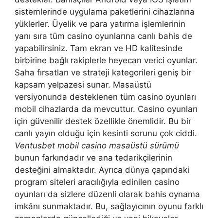
sistemlerinde uygulama paketlerini cihazlarına
yüklerler. Üyelik ve para yatırma işlemlerinin
yanı sıra tüm casino oyunlarına canlı bahis de
yapabilirsiniz. Tam ekran ve HD kalitesinde
birbirine bağlı rakiplerle heyecan verici oyunlar.
Saha fırsatları ve strateji kategorileri geniş bir
kapsam yelpazesi sunar. Masaüstü
versiyonunda desteklenen tüm casino oyunları
mobil cihazlarda da mevcuttur. Casino oyunları
için güvenilir destek özellikle önemlidir. Bu bir
canlı yayın olduğu için kesinti sorunu çok ciddi.
Ventusbet mobil casino masaüstü sürümü
bunun farkındadır ve ana tedarikçilerinin
desteğini almaktadır. Ayrıca dünya çapındaki
program siteleri aracılığıyla edinilen casino
oyunları da sizlere düzenli olarak bahis oynama
imkânı sunmaktadır. Bu, sağlayıcının oyunu farklı