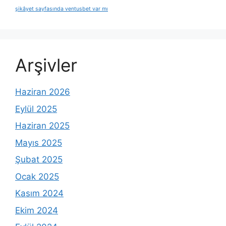
şikâyet sayfasında ventusbet var mı
Arşivler
Haziran 2026
Eylül 2025
Haziran 2025
Mayıs 2025
Şubat 2025
Ocak 2025
Kasım 2024
Ekim 2024