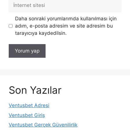
İnternet
sitesi
Daha sonraki yorumlarımda kullanılması için
adım, e-posta adresim ve site adresim bu
tarayıcıya kaydedilsin.
Son Yazılar
Ventusbet Adresi
Ventusbet Giriş
Ventusbet Gerçek Güvenilirlik