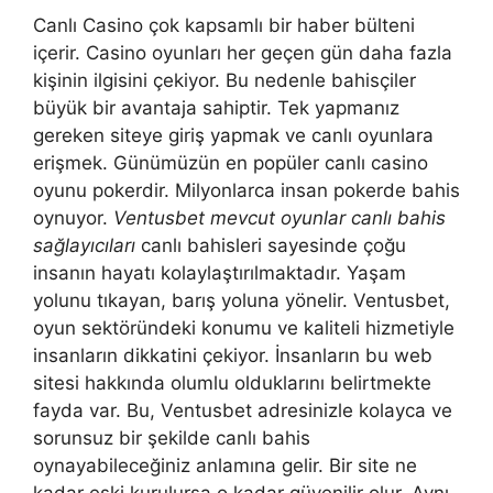
Canlı Casino çok kapsamlı bir haber bülteni
içerir. Casino oyunları her geçen gün daha fazla
kişinin ilgisini çekiyor. Bu nedenle bahisçiler
büyük bir avantaja sahiptir. Tek yapmanız
gereken siteye giriş yapmak ve canlı oyunlara
erişmek. Günümüzün en popüler canlı casino
oyunu pokerdir. Milyonlarca insan pokerde bahis
oynuyor.
Ventusbet mevcut oyunlar canlı bahis
sağlayıcıları
canlı bahisleri sayesinde çoğu
insanın hayatı kolaylaştırılmaktadır. Yaşam
yolunu tıkayan, barış yoluna yönelir. Ventusbet,
oyun sektöründeki konumu ve kaliteli hizmetiyle
insanların dikkatini çekiyor. İnsanların bu web
sitesi hakkında olumlu olduklarını belirtmekte
fayda var. Bu, Ventusbet adresinizle kolayca ve
sorunsuz bir şekilde canlı bahis
oynayabileceğiniz anlamına gelir. Bir site ne
kadar eski kurulursa o kadar güvenilir olur. Aynı