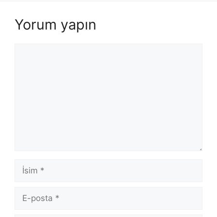
Yorum yapın
Yorum
İsim
E-
posta