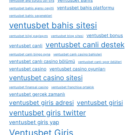
Ventusbet Bahis
ventusbet ana sürücü üst sıra
ventusbet bahis platformu
ventusbet bahis ajansı çeşitli
ventusbet bahis seçenekleri
ventusbet bahis sitesi
ventusbet bonus
ventusbet bilgi paylaşımı
ventusbet blog sitesi
ventusbet canli destek
ventusbet canli
ventusbet canlı bingo oyna
ventusbet canlı casino bahisleri
ventusbet canlı casino bölümü
ventusbet canlı spor ödülleri
ventusbet casino
ventusbet casino oyunları
ventusbet casino sitesi
ventusbet finansal casino
ventusbet franchise ortaklık
ventusbet gerçek zamanlı
ventusbet giris adresi
ventusbet girisi
ventusbet giris twitter
ventusbet giris yap
Ventusbet Giriş