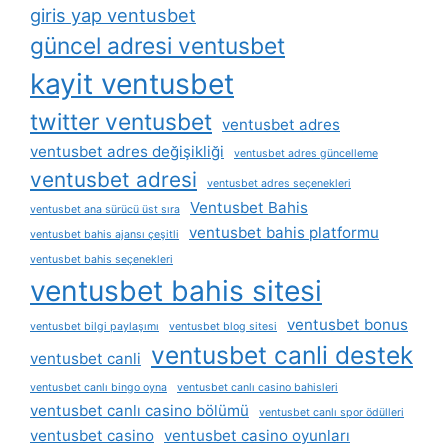
giris yap ventusbet
güncel adresi ventusbet
kayit ventusbet
twitter ventusbet
ventusbet adres
ventusbet adres değişikliği
ventusbet adres güncelleme
ventusbet adresi
ventusbet adres seçenekleri
Ventusbet Bahis
ventusbet ana sürücü üst sıra
ventusbet bahis platformu
ventusbet bahis ajansı çeşitli
ventusbet bahis seçenekleri
ventusbet bahis sitesi
ventusbet bonus
ventusbet bilgi paylaşımı
ventusbet blog sitesi
ventusbet canli destek
ventusbet canli
ventusbet canlı bingo oyna
ventusbet canlı casino bahisleri
ventusbet canlı casino bölümü
ventusbet canlı spor ödülleri
ventusbet casino
ventusbet casino oyunları