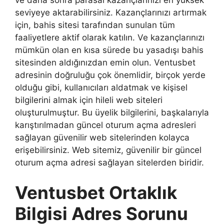
ve daha sonra parasal kazançlarınızı en yüksek
seviyeye aktarabilirsiniz. Kazançlarınızı artırmak
için, bahis sitesi tarafından sunulan tüm
faaliyetlere aktif olarak katılın. Ve kazançlarınızı
mümkün olan en kısa sürede bu yasadışı bahis
sitesinden aldığınızdan emin olun. Ventusbet
adresinin doğruluğu çok önemlidir, birçok yerde
olduğu gibi, kullanıcıları aldatmak ve kişisel
bilgilerini almak için hileli web siteleri
oluşturulmuştur. Bu üyelik bilgilerini, başkalarıyla
karıştırılmadan güncel oturum açma adresleri
sağlayan güvenilir web sitelerinden kolayca
erişebilirsiniz. Web sitemiz, güvenilir bir güncel
oturum açma adresi sağlayan sitelerden biridir.
Ventusbet Ortaklık
Bilgisi Adres Sorunu