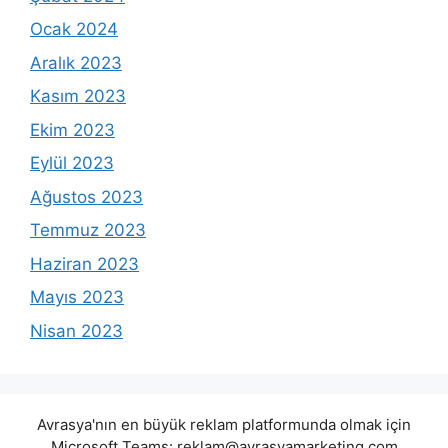
Ocak 2024
Aralık 2023
Kasım 2023
Ekim 2023
Eylül 2023
Ağustos 2023
Temmuz 2023
Haziran 2023
Mayıs 2023
Nisan 2023
Avrasya'nın en büyük reklam platformunda olmak için
Microsoft Teams:
reklam@avrasyamarketing.com