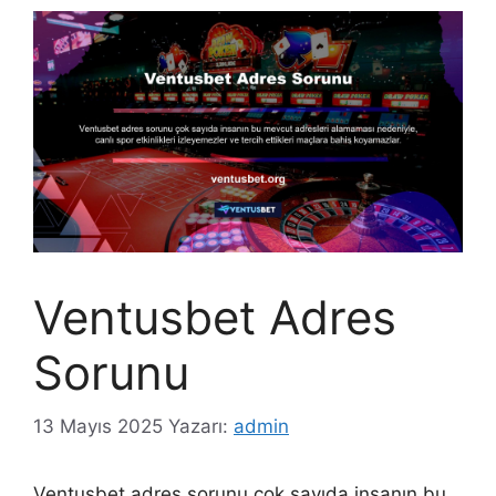
Ventusbet Adres
Sorunu
13 Mayıs 2025
Yazarı:
admin
Ventusbet adres sorunu çok sayıda insanın bu