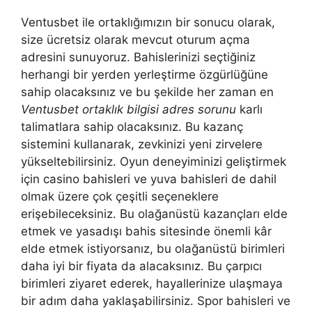
Ventusbet ile ortaklığımızın bir sonucu olarak,
size ücretsiz olarak mevcut oturum açma
adresini sunuyoruz. Bahislerinizi seçtiğiniz
herhangi bir yerden yerleştirme özgürlüğüne
sahip olacaksınız ve bu şekilde her zaman en
Ventusbet ortaklık bilgisi adres sorunu
karlı
talimatlara sahip olacaksınız. Bu kazanç
sistemini kullanarak, zevkinizi yeni zirvelere
yükseltebilirsiniz. Oyun deneyiminizi geliştirmek
için casino bahisleri ve yuva bahisleri de dahil
olmak üzere çok çeşitli seçeneklere
erişebileceksiniz. Bu olağanüstü kazançları elde
etmek ve yasadışı bahis sitesinde önemli kâr
elde etmek istiyorsanız, bu olağanüstü birimleri
daha iyi bir fiyata da alacaksınız. Bu çarpıcı
birimleri ziyaret ederek, hayallerinize ulaşmaya
bir adım daha yaklaşabilirsiniz. Spor bahisleri ve