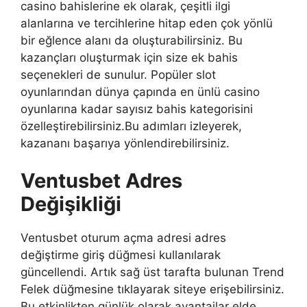
casino bahislerine ek olarak, çeşitli ilgi
alanlarına ve tercihlerine hitap eden çok yönlü
bir eğlence alanı da oluşturabilirsiniz. Bu
kazançları oluşturmak için size ek bahis
seçenekleri de sunulur. Popüler slot
oyunlarından dünya çapında en ünlü casino
oyunlarına kadar sayısız bahis kategorisini
özelleştirebilirsiniz.Bu adımları izleyerek,
kazananı başarıya yönlendirebilirsiniz.
Ventusbet Adres
Değişikliği
Ventusbet oturum açma adresi adres
değiştirme giriş düğmesi kullanılarak
güncellendi. Artık sağ üst tarafta bulunan Trend
Felek düğmesine tıklayarak siteye erişebilirsiniz.
Bu etkinlikten günlük olarak avantajlar elde