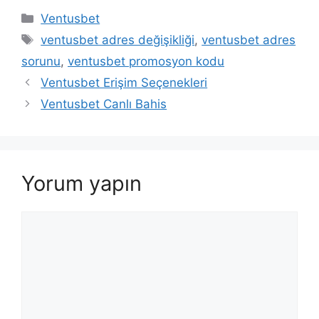
Kategoriler
Ventusbet
Etiketler
ventusbet adres değişikliği
,
ventusbet adres
sorunu
,
ventusbet promosyon kodu
Ventusbet Erişim Seçenekleri
Ventusbet Canlı Bahis
Yorum yapın
Yorum