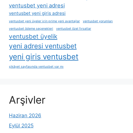
ventusbet yeni adresi
ventusbet yeni giriş adresi
ventusbet yeni üyeler i̇çin prime yeni avantajlar
ventusbet yorumları
ventusbet ödeme seçenekleri
ventusbet özel fırsatlar
ventusbet üyelik
yeni adresi ventusbet
yeni giris ventusbet
şikâyet sayfasında ventusbet var mı
Arşivler
Haziran 2026
Eylül 2025