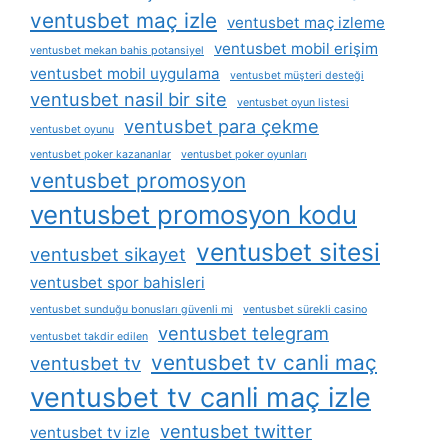
ventusbet maç izle
ventusbet maç izleme
ventusbet mobil erişim
ventusbet mekan bahis potansiyel
ventusbet mobil uygulama
ventusbet müşteri desteği
ventusbet nasil bir site
ventusbet oyun listesi
ventusbet para çekme
ventusbet oyunu
ventusbet poker kazananlar
ventusbet poker oyunları
ventusbet promosyon
ventusbet promosyon kodu
ventusbet sitesi
ventusbet sikayet
ventusbet spor bahisleri
ventusbet sunduğu bonusları güvenli mi
ventusbet sürekli casino
ventusbet telegram
ventusbet takdir edilen
ventusbet tv canli maç
ventusbet tv
ventusbet tv canli maç izle
ventusbet twitter
ventusbet tv izle