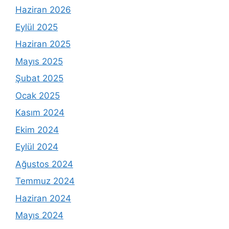
Haziran 2026
Eylül 2025
Haziran 2025
Mayıs 2025
Şubat 2025
Ocak 2025
Kasım 2024
Ekim 2024
Eylül 2024
Ağustos 2024
Temmuz 2024
Haziran 2024
Mayıs 2024