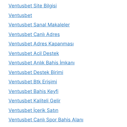
Ventusbet Site Bilgisi
Ventusbet
Ventusbet Sanal Makaleler
Ventusbet Canlı Adres
Ventusbet Adres Kapanması
Ventusbet Acil Destek
Ventusbet Anlık Bahis İmkanı
Ventusbet Destek Birimi
Ventusbet Btk Erişimi
Ventusbet Bahis Keyfi
Ventusbet Kaliteli Gelir
Ventusbet İçerik Satın
Ventusbet Canlı Spor Bahis Alanı