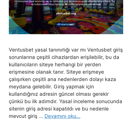
Ventusbet yasal tanınırlığı var mı Ventusbet giriş
sorunlarına çeşitli cihazlardan erişilebilir, bu da
kullanıcıların siteye herhangi bir yerden
erişmesine olanak tanır. Siteye erişmeye
çalışırken çeşitli ana nedenlerden dolayı kaza
meydana gelebilir. Giriş yapmak için
kullandığınız adresin güncel olması gerekir
çünkü bu ilk adımdır. Yasal inceleme sonucunda
sitenin giriş adresi kapatıldı ve bu nedenle
mevcut giriş …
Devamını oku…