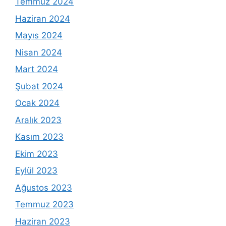
Temmuz 2024
Haziran 2024
Mayıs 2024
Nisan 2024
Mart 2024
Şubat 2024
Ocak 2024
Aralık 2023
Kasım 2023
Ekim 2023
Eylül 2023
Ağustos 2023
Temmuz 2023
Haziran 2023