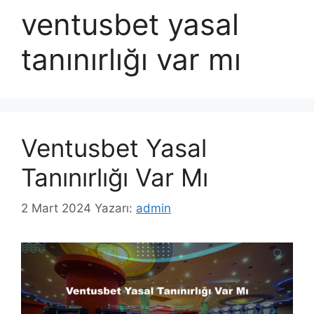
ventusbet yasal
tanınırlığı var mı
Ventusbet Yasal
Tanınırlığı Var Mı
2 Mart 2024
Yazarı:
admin