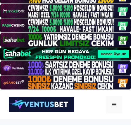
İçeriğe
atla
Menü