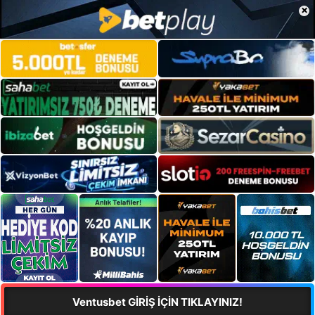
×
Ventusbet GİRİŞ İÇİN TIKLAYINIZ!