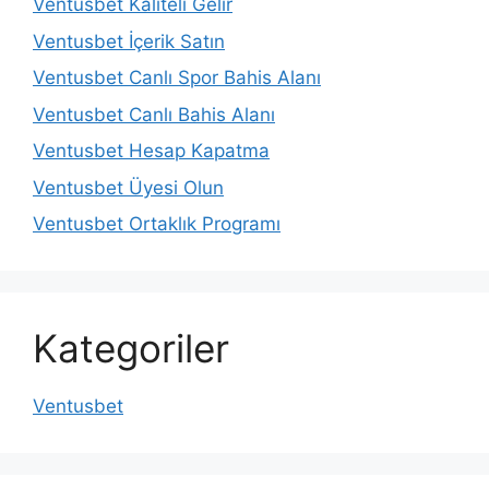
Ventusbet Kaliteli Gelir
Ventusbet İçerik Satın
Ventusbet Canlı Spor Bahis Alanı
Ventusbet Canlı Bahis Alanı
Ventusbet Hesap Kapatma
Ventusbet Üyesi Olun
Ventusbet Ortaklık Programı
Kategoriler
Ventusbet