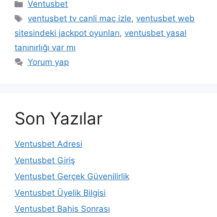
Kategoriler
Ventusbet
Etiketler
ventusbet tv canli maç izle
,
ventusbet web
sitesindeki jackpot oyunları
,
ventusbet yasal
tanınırlığı var mı
Yorum yap
Son Yazılar
Ventusbet Adresi
Ventusbet Giriş
Ventusbet Gerçek Güvenilirlik
Ventusbet Üyelik Bilgisi
Ventusbet Bahis Sonrası