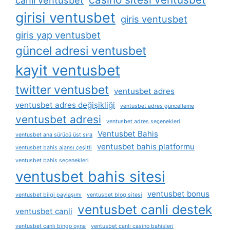
canli ventusbet
girisi ventusbet
giris ventusbet
giris yap ventusbet
güncel adresi ventusbet
kayit ventusbet
twitter ventusbet
ventusbet adres
ventusbet adres değişikliği
ventusbet adres güncelleme
ventusbet adresi
ventusbet adres seçenekleri
Ventusbet Bahis
ventusbet ana sürücü üst sıra
ventusbet bahis platformu
ventusbet bahis ajansı çeşitli
ventusbet bahis seçenekleri
ventusbet bahis sitesi
ventusbet bonus
ventusbet bilgi paylaşımı
ventusbet blog sitesi
ventusbet canli destek
ventusbet canli
ventusbet canlı bingo oyna
ventusbet canlı casino bahisleri