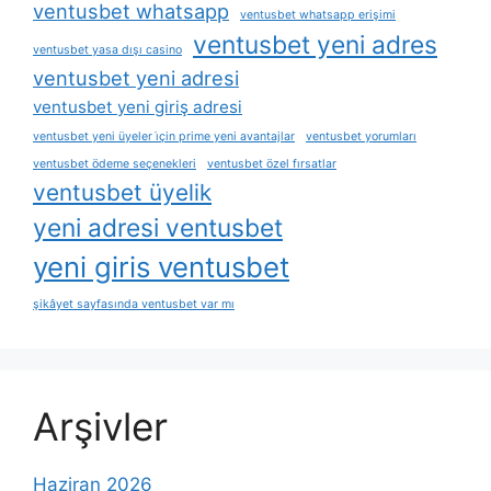
ventusbet whatsapp
ventusbet whatsapp erişimi
ventusbet yeni adres
ventusbet yasa dışı casino
ventusbet yeni adresi
ventusbet yeni giriş adresi
ventusbet yeni üyeler i̇çin prime yeni avantajlar
ventusbet yorumları
ventusbet ödeme seçenekleri
ventusbet özel fırsatlar
ventusbet üyelik
yeni adresi ventusbet
yeni giris ventusbet
şikâyet sayfasında ventusbet var mı
Arşivler
Haziran 2026