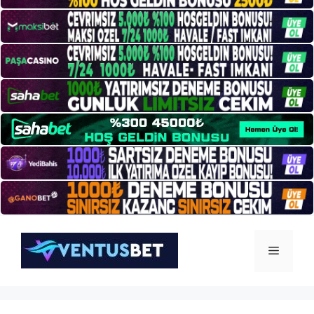
İçeriğe
atla
Menü