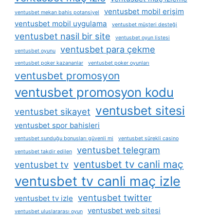
ventusbet mobil erişim
ventusbet mekan bahis potansiyel
ventusbet mobil uygulama
ventusbet müşteri desteği
ventusbet nasil bir site
ventusbet oyun listesi
ventusbet para çekme
ventusbet oyunu
ventusbet poker kazananlar
ventusbet poker oyunları
ventusbet promosyon
ventusbet promosyon kodu
ventusbet sitesi
ventusbet sikayet
ventusbet spor bahisleri
ventusbet sunduğu bonusları güvenli mi
ventusbet sürekli casino
ventusbet telegram
ventusbet takdir edilen
ventusbet tv canli maç
ventusbet tv
ventusbet tv canli maç izle
ventusbet twitter
ventusbet tv izle
ventusbet web sitesi
ventusbet uluslararası oyun