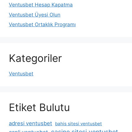
Ventusbet Hesap Kapatma
Ventusbet Üyesi Olun
Ventusbet Ortaklık Programı
Kategoriler
Ventusbet
Etiket Bulutu
adresi ventusbet
bahis sitesi ventusbet
casino sitesi ventusbet