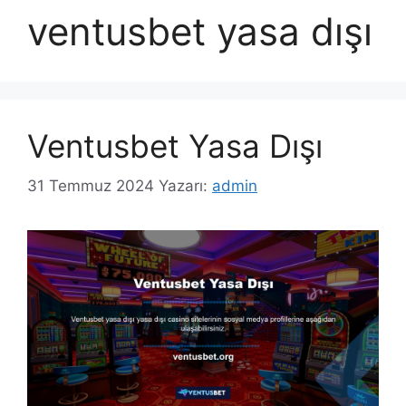
ventusbet yasa dışı
Ventusbet Yasa Dışı
31 Temmuz 2024
Yazarı:
admin