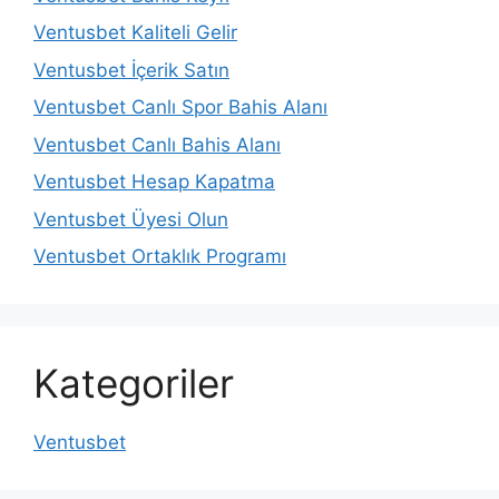
Ventusbet Kaliteli Gelir
Ventusbet İçerik Satın
Ventusbet Canlı Spor Bahis Alanı
Ventusbet Canlı Bahis Alanı
Ventusbet Hesap Kapatma
Ventusbet Üyesi Olun
Ventusbet Ortaklık Programı
Kategoriler
Ventusbet