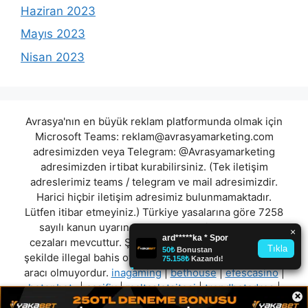
Haziran 2023
Mayıs 2023
Nisan 2023
Avrasya'nın en büyük reklam platformunda olmak için
Microsoft Teams:
reklam@avrasyamarketing.com
adresimizden veya Telegram: @Avrasyamarketing
adresimizden irtibat kurabilirsiniz. (Tek iletişim
adreslerimiz teams / telegram ve mail adresimizdir.
Harici hiçbir iletişim adresimiz bulunmamaktadır.
Lütfen itibar etmeyiniz.) Türkiye yasalarına göre 7258
sayılı kanun uyarınca yasa dışı bahis oynamanın
cezaları mevcuttur. Şu an bulunduğunuz site hiç bir
şekilde illegal bahis oyunları oynatmıyor ve oynamaya
aracı olmuyordur.
inagaming
|
bethouse
|
efescasino
|
betonbet-
|
casifix
|
maltaslotsitesi
|
trendbetadres
|
×
casinoper