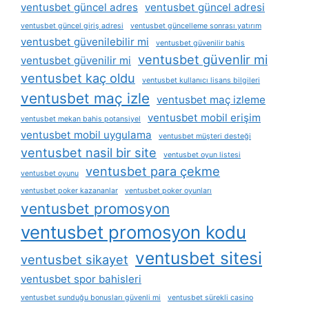
ventusbet güncel adres
ventusbet güncel adresi
ventusbet güncel giriş adresi
ventusbet güncelleme sonrası yatırım
ventusbet güvenilebilir mi
ventusbet güvenilir bahis
ventusbet güvenlir mi
ventusbet güvenilir mi
ventusbet kaç oldu
ventusbet kullanıcı lisans bilgileri
ventusbet maç izle
ventusbet maç izleme
ventusbet mobil erişim
ventusbet mekan bahis potansiyel
ventusbet mobil uygulama
ventusbet müşteri desteği
ventusbet nasil bir site
ventusbet oyun listesi
ventusbet para çekme
ventusbet oyunu
ventusbet poker kazananlar
ventusbet poker oyunları
ventusbet promosyon
ventusbet promosyon kodu
ventusbet sitesi
ventusbet sikayet
ventusbet spor bahisleri
ventusbet sunduğu bonusları güvenli mi
ventusbet sürekli casino