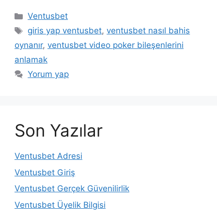
Kategoriler
Ventusbet
Etiketler
giris yap ventusbet
,
ventusbet nasıl bahis
oynanır
,
ventusbet video poker bileşenlerini
anlamak
Yorum yap
Son Yazılar
Ventusbet Adresi
Ventusbet Giriş
Ventusbet Gerçek Güvenilirlik
Ventusbet Üyelik Bilgisi