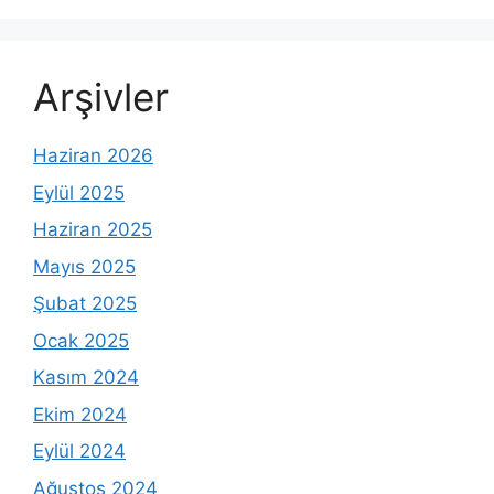
Arşivler
Haziran 2026
Eylül 2025
Haziran 2025
Mayıs 2025
Şubat 2025
Ocak 2025
Kasım 2024
Ekim 2024
Eylül 2024
Ağustos 2024