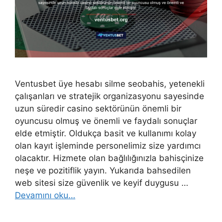
Ventusbet üye hesabı silme seobahis, yetenekli
çalışanları ve stratejik organizasyonu sayesinde
uzun süredir casino sektörünün önemli bir
oyuncusu olmuş ve önemli ve faydalı sonuçlar
elde etmiştir. Oldukça basit ve kullanımı kolay
olan kayıt işleminde personelimiz size yardımcı
olacaktır. Hizmete olan bağlılığınızla bahisçinize
neşe ve pozitiflik yayın. Yukarıda bahsedilen
web sitesi size güvenlik ve keyif duygusu …
Devamını oku…