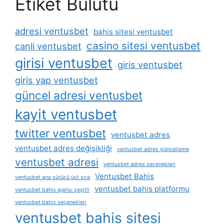
Etiket Bulutu
adresi ventusbet
bahis sitesi ventusbet
casino sitesi ventusbet
canli ventusbet
girisi ventusbet
giris ventusbet
giris yap ventusbet
güncel adresi ventusbet
kayit ventusbet
twitter ventusbet
ventusbet adres
ventusbet adres değişikliği
ventusbet adres güncelleme
ventusbet adresi
ventusbet adres seçenekleri
Ventusbet Bahis
ventusbet ana sürücü üst sıra
ventusbet bahis platformu
ventusbet bahis ajansı çeşitli
ventusbet bahis seçenekleri
ventusbet bahis sitesi