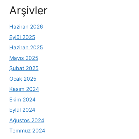
Arşivler
Haziran 2026
Eylül 2025
Haziran 2025
Mayıs 2025
Şubat 2025
Ocak 2025
Kasım 2024
Ekim 2024
Eylül 2024
Ağustos 2024
Temmuz 2024