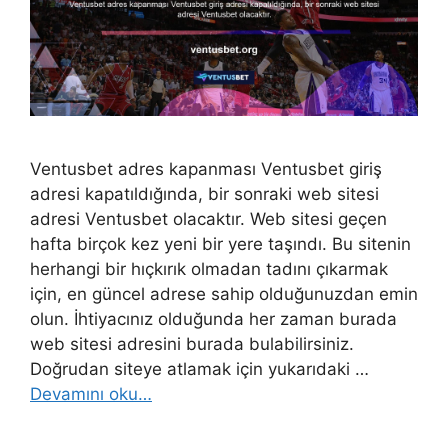
Ventusbet adres kapanması Ventusbet giriş
adresi kapatıldığında, bir sonraki web sitesi
adresi Ventusbet olacaktır. Web sitesi geçen
hafta birçok kez yeni bir yere taşındı. Bu sitenin
herhangi bir hıçkırık olmadan tadını çıkarmak
için, en güncel adrese sahip olduğunuzdan emin
olun. İhtiyacınız olduğunda her zaman burada
web sitesi adresini burada bulabilirsiniz.
Doğrudan siteye atlamak için yukarıdaki …
Devamını oku…