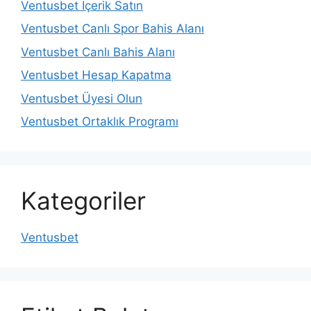
Ventusbet İçerik Satın
Ventusbet Canlı Spor Bahis Alanı
Ventusbet Canlı Bahis Alanı
Ventusbet Hesap Kapatma
Ventusbet Üyesi Olun
Ventusbet Ortaklık Programı
Kategoriler
Ventusbet