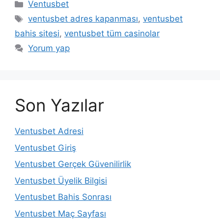
Kategoriler
Ventusbet
Etiketler
ventusbet adres kapanması
,
ventusbet
bahis sitesi
,
ventusbet tüm casinolar
Yorum yap
Son Yazılar
Ventusbet Adresi
Ventusbet Giriş
Ventusbet Gerçek Güvenilirlik
Ventusbet Üyelik Bilgisi
Ventusbet Bahis Sonrası
Ventusbet Maç Sayfası