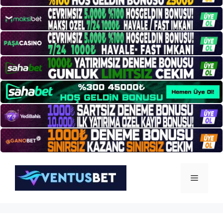
İçeriğe
atla
Menü