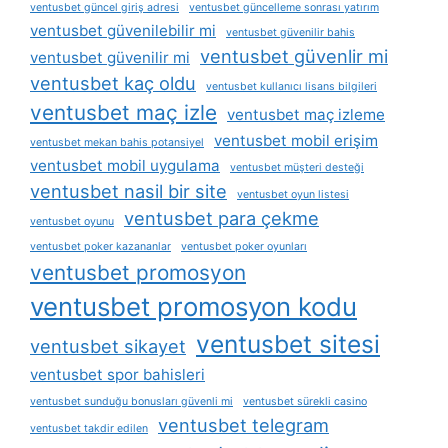
ventusbet güncel giriş adresi
ventusbet güncelleme sonrası yatırım
ventusbet güvenilebilir mi
ventusbet güvenilir bahis
ventusbet güvenlir mi
ventusbet güvenilir mi
ventusbet kaç oldu
ventusbet kullanıcı lisans bilgileri
ventusbet maç izle
ventusbet maç izleme
ventusbet mobil erişim
ventusbet mekan bahis potansiyel
ventusbet mobil uygulama
ventusbet müşteri desteği
ventusbet nasil bir site
ventusbet oyun listesi
ventusbet para çekme
ventusbet oyunu
ventusbet poker kazananlar
ventusbet poker oyunları
ventusbet promosyon
ventusbet promosyon kodu
ventusbet sitesi
ventusbet sikayet
ventusbet spor bahisleri
ventusbet sunduğu bonusları güvenli mi
ventusbet sürekli casino
ventusbet telegram
ventusbet takdir edilen