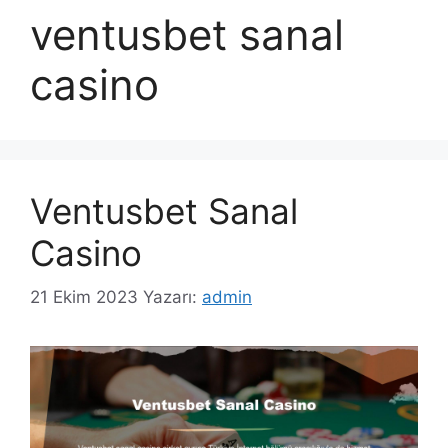
ventusbet sanal
casino
Ventusbet Sanal
Casino
21 Ekim 2023
Yazarı:
admin