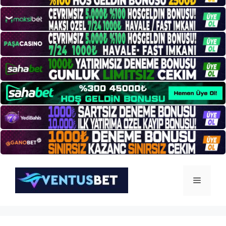
İçeriğe
atla
Menü