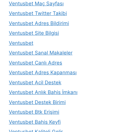
Ventusbet Maç Sayfası
Ventusbet Twitter Takibi
Ventusbet Adres Bildirimi
Ventusbet Site Bilgisi
Ventusbet
Ventusbet Sanal Makaleler
Ventusbet Canlı Adres
Ventusbet Adres Kapanması
Ventusbet Acil Destek
Ventusbet Anlık Bahis İmkanı
Ventusbet Destek Birimi
Ventusbet Btk Erişimi
Ventusbet Bahis Keyfi
Ventusbet Kaliteli Gelir