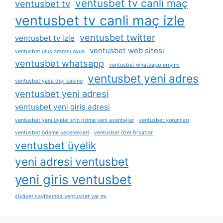
ventusbet tv canli maç
ventusbet tv
ventusbet tv canli maç izle
ventusbet twitter
ventusbet tv izle
ventusbet web sitesi
ventusbet uluslararası oyun
ventusbet whatsapp
ventusbet whatsapp erişimi
ventusbet yeni adres
ventusbet yasa dışı casino
ventusbet yeni adresi
ventusbet yeni giriş adresi
ventusbet yeni üyeler i̇çin prime yeni avantajlar
ventusbet yorumları
ventusbet ödeme seçenekleri
ventusbet özel fırsatlar
ventusbet üyelik
yeni adresi ventusbet
yeni giris ventusbet
şikâyet sayfasında ventusbet var mı