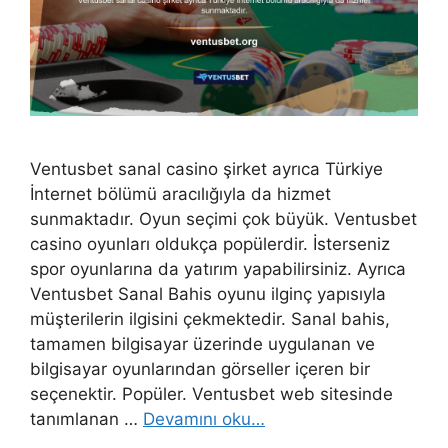
Ventusbet sanal casino şirket ayrıca Türkiye
İnternet bölümü aracılığıyla da hizmet
sunmaktadır. Oyun seçimi çok büyük. Ventusbet
casino oyunları oldukça popülerdir. İsterseniz
spor oyunlarına da yatırım yapabilirsiniz. Ayrıca
Ventusbet Sanal Bahis oyunu ilginç yapısıyla
müşterilerin ilgisini çekmektedir. Sanal bahis,
tamamen bilgisayar üzerinde uygulanan ve
bilgisayar oyunlarından görseller içeren bir
seçenektir. Popüler. Ventusbet web sitesinde
tanımlanan …
Devamını oku…