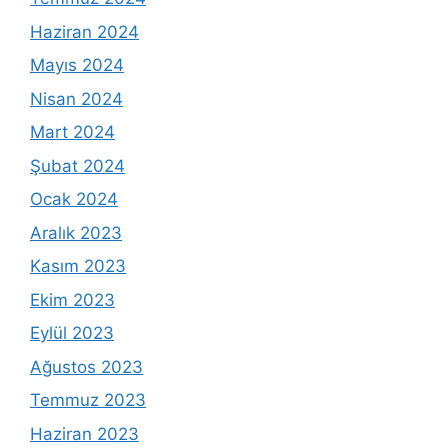
Haziran 2024
Mayıs 2024
Nisan 2024
Mart 2024
Şubat 2024
Ocak 2024
Aralık 2023
Kasım 2023
Ekim 2023
Eylül 2023
Ağustos 2023
Temmuz 2023
Haziran 2023