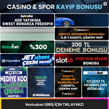
×
Ventusbet GİRİŞ İÇİN TIKLAYINIZ!