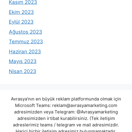
Kasım 2023
Ekim 2023
Eylül 2023
Ağustos 2023
Temmuz 2023
Haziran 2023
Mayıs 2023
Nisan 2023
Avrasya'nın en büyük reklam platformunda olmak için
Microsoft Teams:
reklam@avrasyamarketing.com
adresimizden veya Telegram: @Avrasyamarketing
adresimizden irtibat kurabilirsiniz. (Tek iletişim
adreslerimiz teams / telegram ve mail adresimizdir.
Harici hiçbir iletişim adresimiz bulunmamaktadır.