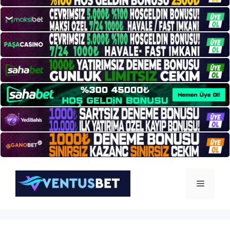
İçeriğe
atla
Menü