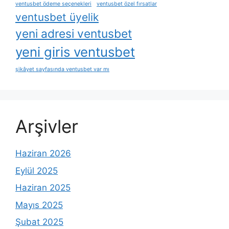
ventusbet ödeme seçenekleri
ventusbet özel fırsatlar
ventusbet üyelik
yeni adresi ventusbet
yeni giris ventusbet
şikâyet sayfasında ventusbet var mı
Arşivler
Haziran 2026
Eylül 2025
Haziran 2025
Mayıs 2025
Şubat 2025