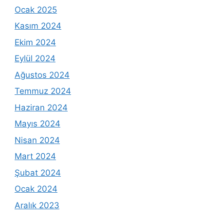
Ocak 2025
Kasım 2024
Ekim 2024
Eylül 2024
Ağustos 2024
Temmuz 2024
Haziran 2024
Mayıs 2024
Nisan 2024
Mart 2024
Şubat 2024
Ocak 2024
Aralık 2023