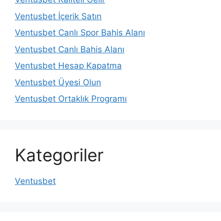
Ventusbet İçerik Satın
Ventusbet Canlı Spor Bahis Alanı
Ventusbet Canlı Bahis Alanı
Ventusbet Hesap Kapatma
Ventusbet Üyesi Olun
Ventusbet Ortaklık Programı
Kategoriler
Ventusbet