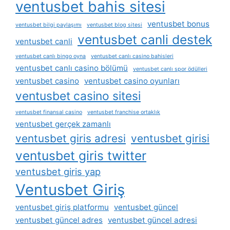
ventusbet bahis sitesi
ventusbet bonus
ventusbet bilgi paylaşımı
ventusbet blog sitesi
ventusbet canli destek
ventusbet canli
ventusbet canlı bingo oyna
ventusbet canlı casino bahisleri
ventusbet canlı casino bölümü
ventusbet canlı spor ödülleri
ventusbet casino
ventusbet casino oyunları
ventusbet casino sitesi
ventusbet finansal casino
ventusbet franchise ortaklık
ventusbet gerçek zamanlı
ventusbet giris adresi
ventusbet girisi
ventusbet giris twitter
ventusbet giris yap
Ventusbet Giriş
ventusbet giriş platformu
ventusbet güncel
ventusbet güncel adres
ventusbet güncel adresi