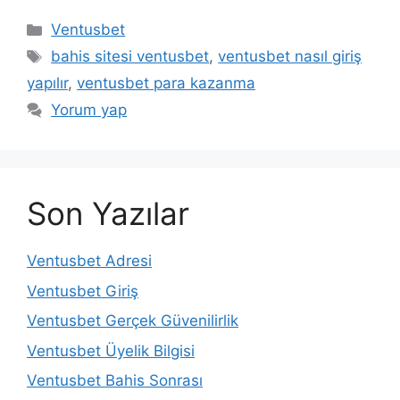
Kategoriler
Ventusbet
Etiketler
bahis sitesi ventusbet
,
ventusbet nasıl giriş
yapılır
,
ventusbet para kazanma
Yorum yap
Son Yazılar
Ventusbet Adresi
Ventusbet Giriş
Ventusbet Gerçek Güvenilirlik
Ventusbet Üyelik Bilgisi
Ventusbet Bahis Sonrası