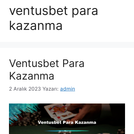
ventusbet para
kazanma
Ventusbet Para
Kazanma
2 Aralık 2023
Yazarı:
admin