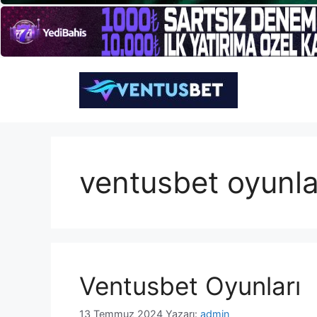
İçeriğe
atla
ventusbet oyunla
Ventusbet Oyunları
13 Temmuz 2024
Yazarı:
admin