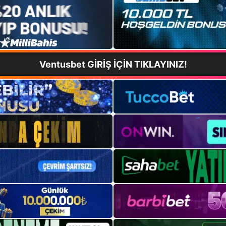
Ventusbet GİRİŞ İÇİN TIKLAYINIZ!