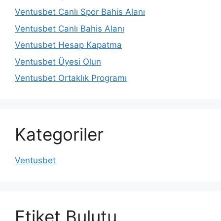
Ventusbet Canlı Spor Bahis Alanı
Ventusbet Canlı Bahis Alanı
Ventusbet Hesap Kapatma
Ventusbet Üyesi Olun
Ventusbet Ortaklık Programı
Kategoriler
Ventusbet
Etiket Bulutu