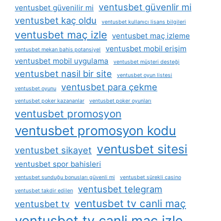
ventusbet güvenlir mi
ventusbet güvenilir mi
ventusbet kaç oldu
ventusbet kullanıcı lisans bilgileri
ventusbet maç izle
ventusbet maç izleme
ventusbet mobil erişim
ventusbet mekan bahis potansiyel
ventusbet mobil uygulama
ventusbet müşteri desteği
ventusbet nasil bir site
ventusbet oyun listesi
ventusbet para çekme
ventusbet oyunu
ventusbet poker kazananlar
ventusbet poker oyunları
ventusbet promosyon
ventusbet promosyon kodu
ventusbet sitesi
ventusbet sikayet
ventusbet spor bahisleri
ventusbet sunduğu bonusları güvenli mi
ventusbet sürekli casino
ventusbet telegram
ventusbet takdir edilen
ventusbet tv canli maç
ventusbet tv
ventusbet tv canli maç izle