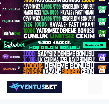
İçeriğe
atla
Menü