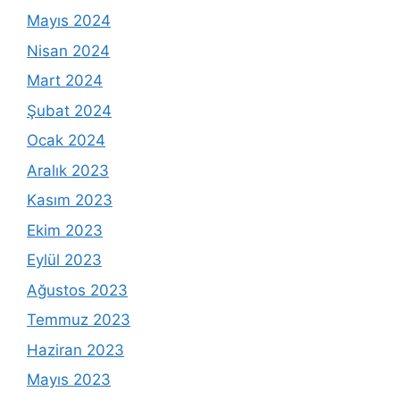
Mayıs 2024
Nisan 2024
Mart 2024
Şubat 2024
Ocak 2024
Aralık 2023
Kasım 2023
Ekim 2023
Eylül 2023
Ağustos 2023
Temmuz 2023
Haziran 2023
Mayıs 2023