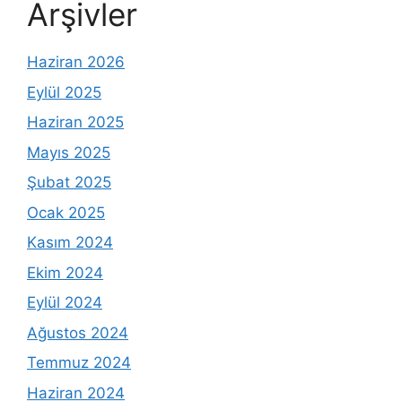
Arşivler
Haziran 2026
Eylül 2025
Haziran 2025
Mayıs 2025
Şubat 2025
Ocak 2025
Kasım 2024
Ekim 2024
Eylül 2024
Ağustos 2024
Temmuz 2024
Haziran 2024