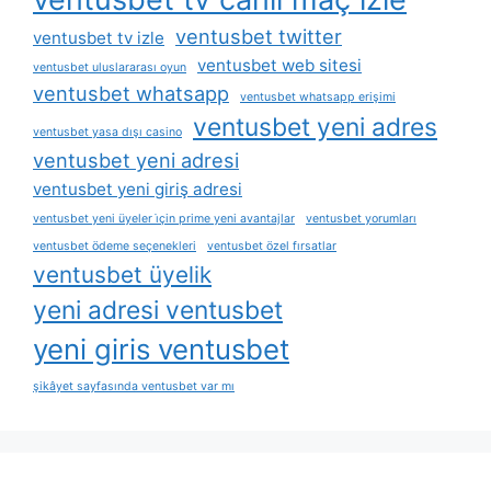
ventusbet twitter
ventusbet tv izle
ventusbet web sitesi
ventusbet uluslararası oyun
ventusbet whatsapp
ventusbet whatsapp erişimi
ventusbet yeni adres
ventusbet yasa dışı casino
ventusbet yeni adresi
ventusbet yeni giriş adresi
ventusbet yeni üyeler i̇çin prime yeni avantajlar
ventusbet yorumları
ventusbet ödeme seçenekleri
ventusbet özel fırsatlar
ventusbet üyelik
yeni adresi ventusbet
yeni giris ventusbet
şikâyet sayfasında ventusbet var mı