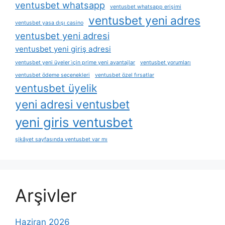
ventusbet whatsapp
ventusbet whatsapp erişimi
ventusbet yeni adres
ventusbet yasa dışı casino
ventusbet yeni adresi
ventusbet yeni giriş adresi
ventusbet yeni üyeler i̇çin prime yeni avantajlar
ventusbet yorumları
ventusbet ödeme seçenekleri
ventusbet özel fırsatlar
ventusbet üyelik
yeni adresi ventusbet
yeni giris ventusbet
şikâyet sayfasında ventusbet var mı
Arşivler
Haziran 2026