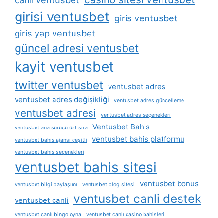
canli ventusbet
girisi ventusbet
giris ventusbet
giris yap ventusbet
güncel adresi ventusbet
kayit ventusbet
twitter ventusbet
ventusbet adres
ventusbet adres değişikliği
ventusbet adres güncelleme
ventusbet adresi
ventusbet adres seçenekleri
Ventusbet Bahis
ventusbet ana sürücü üst sıra
ventusbet bahis platformu
ventusbet bahis ajansı çeşitli
ventusbet bahis seçenekleri
ventusbet bahis sitesi
ventusbet bonus
ventusbet bilgi paylaşımı
ventusbet blog sitesi
ventusbet canli destek
ventusbet canli
ventusbet canlı bingo oyna
ventusbet canlı casino bahisleri