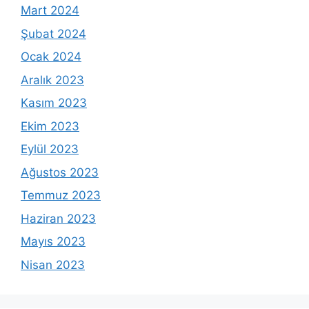
Mart 2024
Şubat 2024
Ocak 2024
Aralık 2023
Kasım 2023
Ekim 2023
Eylül 2023
Ağustos 2023
Temmuz 2023
Haziran 2023
Mayıs 2023
Nisan 2023