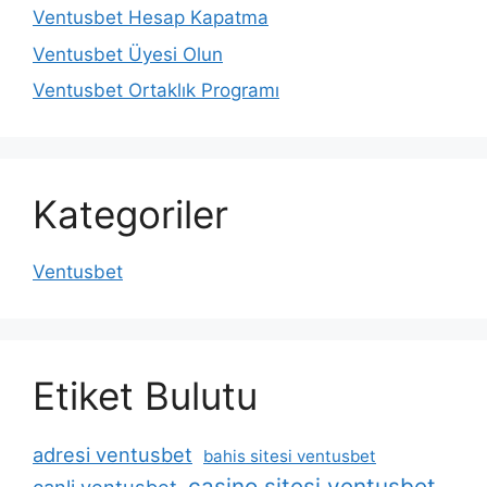
Ventusbet Hesap Kapatma
Ventusbet Üyesi Olun
Ventusbet Ortaklık Programı
Kategoriler
Ventusbet
Etiket Bulutu
adresi ventusbet
bahis sitesi ventusbet
casino sitesi ventusbet