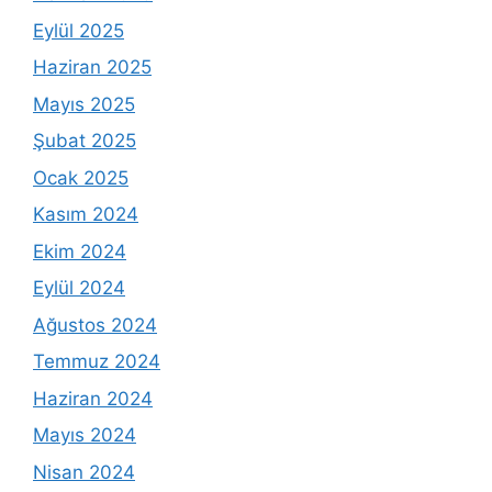
Eylül 2025
Haziran 2025
Mayıs 2025
Şubat 2025
Ocak 2025
Kasım 2024
Ekim 2024
Eylül 2024
Ağustos 2024
Temmuz 2024
Haziran 2024
Mayıs 2024
Nisan 2024