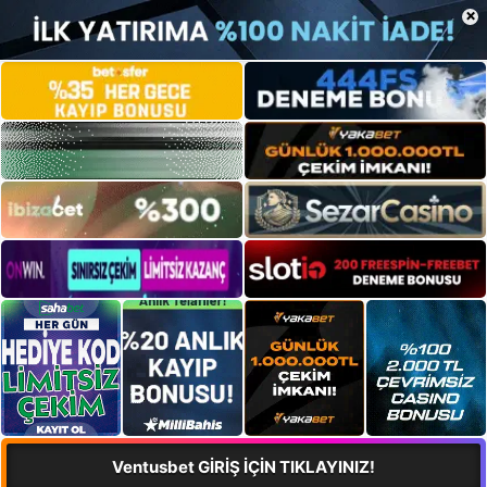
×
Ventusbet GİRİŞ İÇİN TIKLAYINIZ!