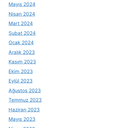
Mayıs 2024
Nisan 2024
Mart 2024
Şubat 2024
Ocak 2024
Aralık 2023
Kasım 2023
Ekim 2023
Eylül 2023
Ağustos 2023
Temmuz 2023
Haziran 2023
Mayıs 2023