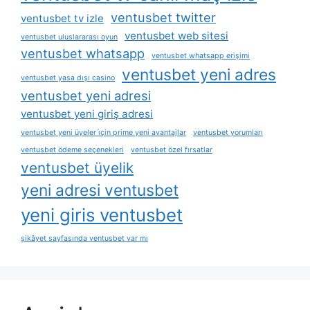
ventusbet twitter
ventusbet tv izle
ventusbet web sitesi
ventusbet uluslararası oyun
ventusbet whatsapp
ventusbet whatsapp erişimi
ventusbet yeni adres
ventusbet yasa dışı casino
ventusbet yeni adresi
ventusbet yeni giriş adresi
ventusbet yeni üyeler i̇çin prime yeni avantajlar
ventusbet yorumları
ventusbet ödeme seçenekleri
ventusbet özel fırsatlar
ventusbet üyelik
yeni adresi ventusbet
yeni giris ventusbet
şikâyet sayfasında ventusbet var mı