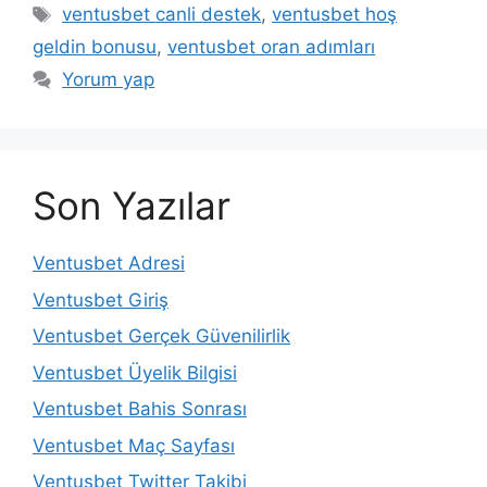
Etiketler
ventusbet canli destek
,
ventusbet hoş
geldin bonusu
,
ventusbet oran adımları
Yorum yap
Son Yazılar
Ventusbet Adresi
Ventusbet Giriş
Ventusbet Gerçek Güvenilirlik
Ventusbet Üyelik Bilgisi
Ventusbet Bahis Sonrası
Ventusbet Maç Sayfası
Ventusbet Twitter Takibi