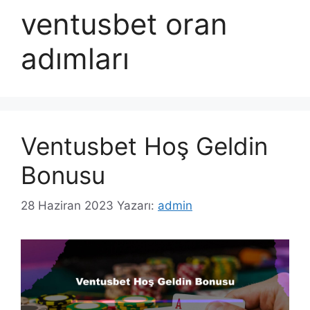
ventusbet oran
adımları
Ventusbet Hoş Geldin
Bonusu
28 Haziran 2023
Yazarı:
admin